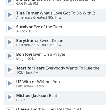
Beginning
92.9 Peak FM
of
dialog
Tina Turner
What's Love Got To Do With It
window.
America's Greatest 80s Hits
Escape
Survivor
Eye of the Tiger
will
X-Rock 103.9
cancel
and
Eurythmics
Sweet Dreams
close
BestNetRadio - 80's Mellow
the
Bon Jovi
Livin' On a Prayer
window.
Magic 104.1
Text
Tears for Fears
Everybody Wants To Rule the World
Color
103.1 Jack FM
U2
With or Without You
Opacity
Fun Tower Radio
Michael Jackson
Beat It
Text
B97.5
Background
Queen
Another One Bites the Dust