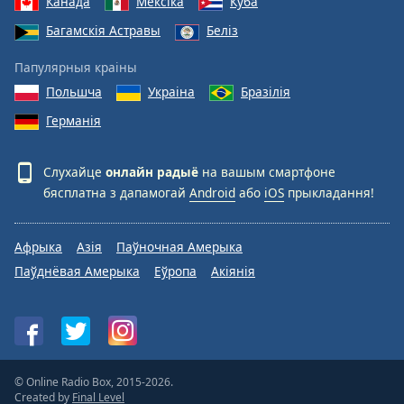
Канада
Мексіка
Куба
Багамскія Астравы
Беліз
Папулярныя краіны
Польшча
Украіна
Бразілія
Германія
Слухайце
онлайн радыё
на вашым смартфоне
бясплатна з дапамогай
Android
або
iOS
прыкладання!
Афрыка
Азія
Паўночная Амерыка
Паўднёвая Амерыка
Еўропа
Акіянія
© Online Radio Box, 2015-2026.
Created by
Final Level