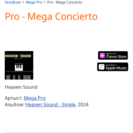
is
Галоўная
Mega Pro
Pro - Mega Concierto
loading.
Pro - Mega Concierto
Play
Video
Play
Skip
Backward
Skip
Forward
Mute
Current
Time
0:00
/
Duration
-:-
Heaven Sound
Loaded
:
0.00%
Артыст:
Mega Pro
Stream
Альбом:
Heaven Sound - Single
, 2024
Type
LIVE
Seek to
live,
currently
behind
live
LIVE