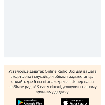
Remaining
Time
-
-:-
1x
Playback
Rate
Chapters
Chapters
Descriptions
descriptions
Усталюйце дадатак Online Radio Box для вашага
off
,
смартфона і слухайце любімыя радыёстанцыі
selected
онлайн, дзе б вы ні знаходзіліся! Цяпер ваша
любімае радыё ў вас у кішэні, дзякуючы нашаму
Subtitles
зручнаму дадатку.
subtitles
settings
,