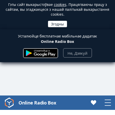
Гэты сайт выкарыстоўвае
cookies
. Працягваючы працу з
сайтам, вы згаджаецеся з нашай палітыкай выкарыстання
cookies.
Усталюйце бясплатнае мабільнае дадатак
Online Radio Box
Не, Дзякуй
Online Radio Box
Video
Player