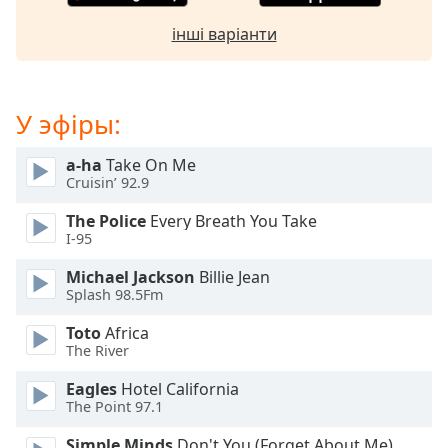
opens
інші варіанти
subtitles
settings
dialog
subtitles
У эфіры:
off
,
selected
a-ha
Take On Me
Cruisin’ 92.9
Audio
Track
The Police
Every Breath You Take
I-95
Picture-
in-
Picture
Michael Jackson
Billie Jean
Splash 98.5Fm
Fullscreen
This
Toto
Africa
is
The River
a
modal
Eagles
Hotel California
window.
The Point 97.1
Simple Minds
Don't You (Forget About Me)