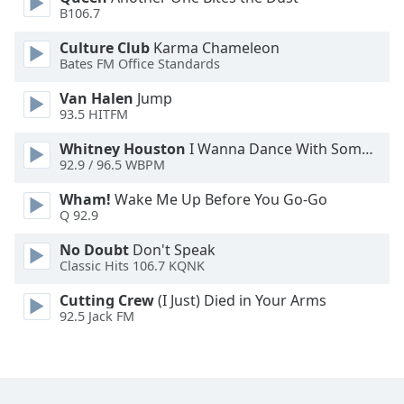
Color
B106.7
Culture Club
Karma Chameleon
Opacity
Bates FM Office Standards
Van Halen
Jump
Caption
93.5 HITFM
Area
Background
Whitney Houston
I Wanna Dance With Somebody
Color
92.9 / 96.5 WBPM
Wham!
Wake Me Up Before You Go-Go
Q 92.9
Opacity
No Doubt
Don't Speak
Classic Hits 106.7 KQNK
Font
Size
Cutting Crew
(I Just) Died in Your Arms
92.5 Jack FM
Text
Edge
Style