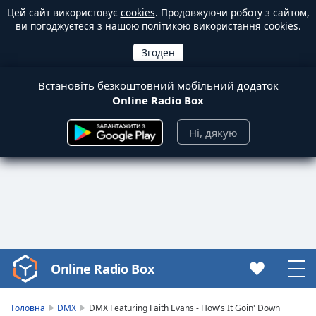
Цей сайт використовує
cookies
. Продовжуючи роботу з сайтом,
ви погоджуєтеся з нашою політикою використання cookies.
Встановіть безкоштовний мобільний додаток
Online Radio Box
Ні, дякую
Online Radio Box
Video
Player
is
Головна
DMX
DMX Featuring Faith Evans - How's It Goin' Down