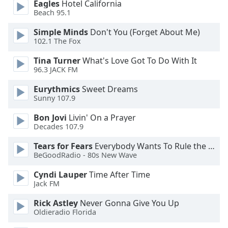
Eagles
Hotel California
Beach 95.1
Opacity
Simple Minds
Don't You (Forget About Me)
102.1 The Fox
Caption
Tina Turner
What's Love Got To Do With It
Area
96.3 JACK FM
Background
Color
Eurythmics
Sweet Dreams
Sunny 107.9
Opacity
Bon Jovi
Livin' On a Prayer
Decades 107.9
Font
Tears for Fears
Everybody Wants To Rule the World
Size
BeGoodRadio - 80s New Wave
Cyndi Lauper
Time After Time
Text
Jack FM
Edge
Rick Astley
Never Gonna Give You Up
Style
Oldieradio Florida