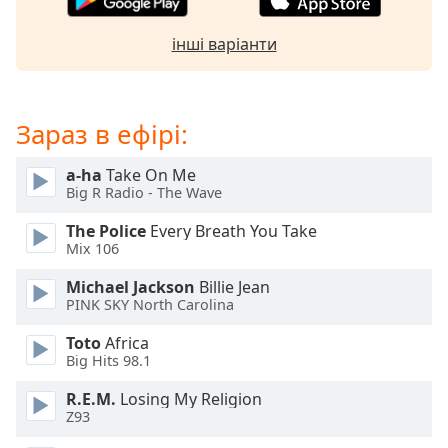
of
dialog
інші варіанти
window.
Escape
will
cancel
Зараз в ефірі:
and
close
a-ha
Take On Me
the
Big R Radio - The Wave
window.
The Police
Every Breath You Take
Text
Mix 106
Color
Michael Jackson
Billie Jean
PINK SKY North Carolina
Opacity
Toto
Africa
Big Hits 98.1
Text
R.E.M.
Losing My Religion
Background
Z93
Color