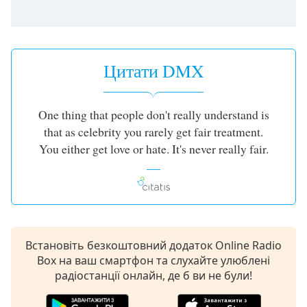
subtitles
settings
dialog
subtitles
Цитати DMX
off
,
selected
One thing that people don't really understand is
Audio
Track
that as celebrity you rarely get fair treatment.
You either get love or hate. It's never really fair.
Picture-
in-
Picture
Fullscreen
This
is
a
Встановіть безкоштовний додаток Online Radio
modal
Box на ваш смартфон та слухайте улюблені
window.
радіостанції онлайн, де б ви не були!
Beginning