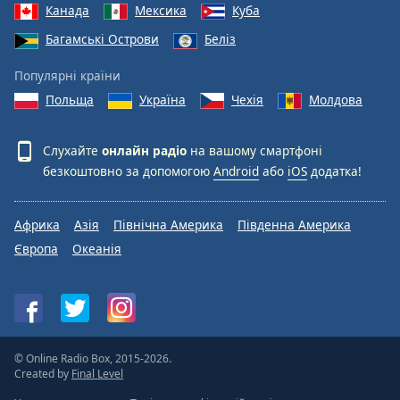
Канада
Мексика
Куба
Багамські Острови
Беліз
Популярні країни
Польща
Україна
Чехія
Молдова
Слухайте
онлайн радіо
на вашому смартфоні
безкоштовно за допомогою
Android
або
iOS
додатка!
Африка
Азія
Північна Америка
Південна Америка
Європа
Океанія
© Online Radio Box, 2015-2026.
Created by
Final Level