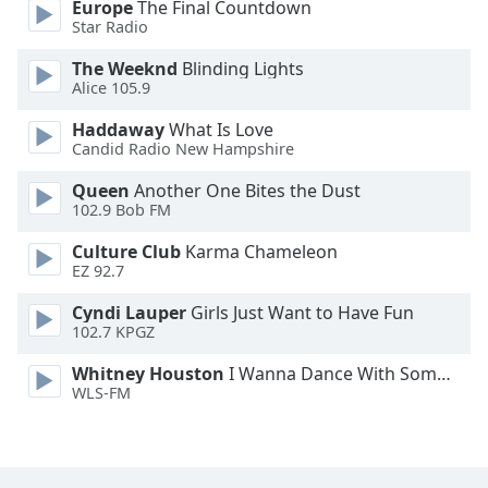
Europe
The Final Countdown
Font
Star Radio
Family
The Weeknd
Blinding Lights
Alice 105.9
Reset
Haddaway
What Is Love
Done
Candid Radio New Hampshire
Close
Modal
Queen
Another One Bites the Dust
Dialog
End
102.9 Bob FM
of
Culture Club
Karma Chameleon
dialog
EZ 92.7
window.
Cyndi Lauper
Girls Just Want to Have Fun
102.7 KPGZ
Whitney Houston
I Wanna Dance With Somebody
WLS-FM