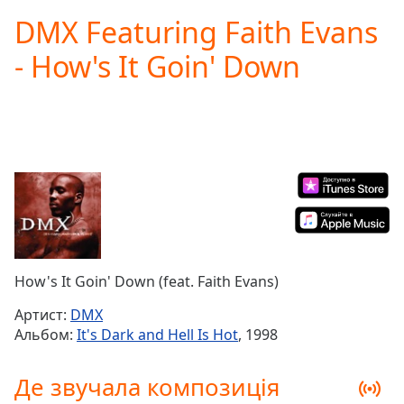
loading.
DMX Featuring Faith Evans
Play
Video
- How's It Goin' Down
Play
Skip
Backward
Skip
Forward
Mute
Current
Time
0:00
/
Duration
-:-
Loaded
:
0.00%
How's It Goin' Down (feat. Faith Evans)
Stream
Type
LIVE
Артист:
DMX
Seek to
Альбом:
It's Dark and Hell Is Hot
, 1998
live,
currently
behind
Де звучала композиція
live
LIVE