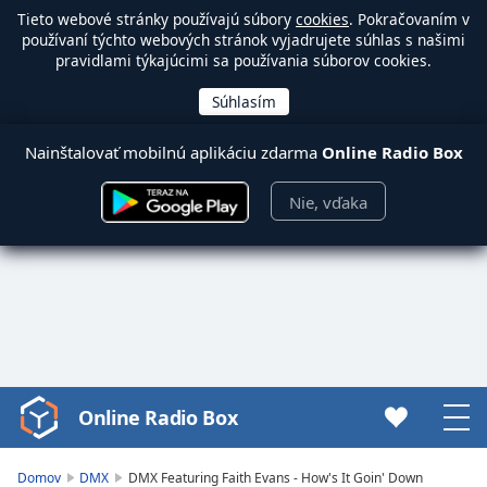
Tieto webové stránky používajú súbory
cookies
. Pokračovaním v
používaní týchto webových stránok vyjadrujete súhlas s našimi
pravidlami týkajúcimi sa používania súborov cookies.
Nainštalovať mobilnú aplikáciu zdarma
Online Radio Box
Nie, vďaka
Online Radio Box
Video
Player
is
Domov
DMX
DMX Featuring Faith Evans - How's It Goin' Down