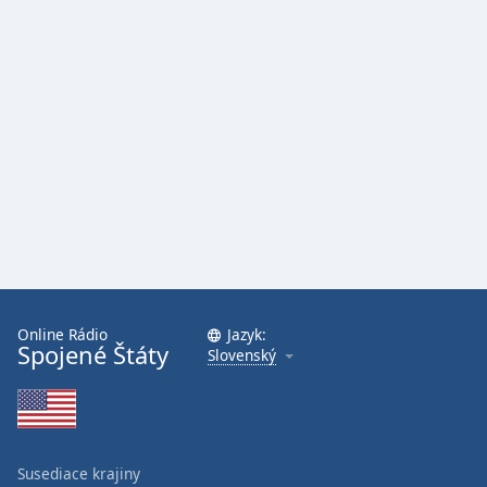
Online Rádio
Jazyk:
Spojené Štáty
Slovenský
Susediace krajiny