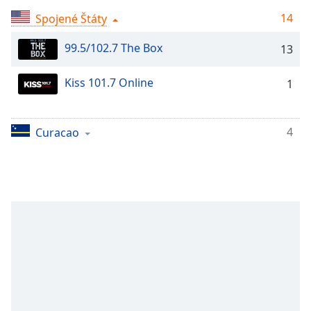
Remaining
Time
-
14
Spojené Štáty
-:-
99.5/102.7 The Box
13
1x
Playback
Kiss 101.7 Online
1
Rate
Chapters
4
Curacao
Chapters
Descriptions
descriptions
off
,
selected
Subtitles
subtitles
settings
,