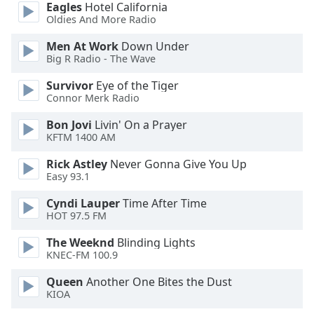
Eagles
Hotel California
Oldies And More Radio
Opacity
Men At Work
Down Under
Big R Radio - The Wave
Caption
Survivor
Eye of the Tiger
Area
Connor Merk Radio
Background
Color
Bon Jovi
Livin' On a Prayer
KFTM 1400 AM
Opacity
Rick Astley
Never Gonna Give You Up
Easy 93.1
Font
Cyndi Lauper
Time After Time
Size
HOT 97.5 FM
The Weeknd
Blinding Lights
Text
KNEC-FM 100.9
Edge
Queen
Another One Bites the Dust
Style
KIOA