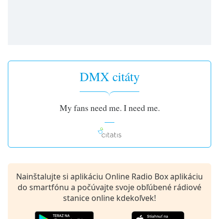
opens
subtitles
settings
dialog
subtitles
off
,
selected
DMX citáty
Audio
Track
My fans need me. I need me.
Picture-
in-
Picture
Fullscreen
This
is
a
Nainštalujte si aplikáciu Online Radio Box aplikáciu
modal
do smartfónu a počúvajte svoje obľúbené rádiové
window.
stanice online kdekoľvek!
Beginning