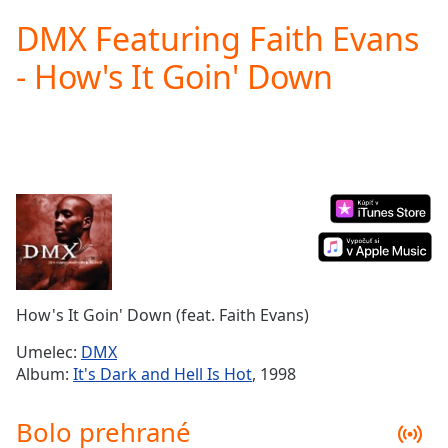
loading.
DMX Featuring Faith Evans
Play
Video
- How's It Goin' Down
Play
Skip
Backward
Skip
Forward
Mute
Current
Time
0:00
/
Duration
-:-
Loaded
:
0.00%
How's It Goin' Down (feat. Faith Evans)
Stream
Type
LIVE
Umelec:
DMX
Seek to
Album:
It's Dark and Hell Is Hot
, 1998
live,
currently
behind
Bolo prehrané
live
LIVE