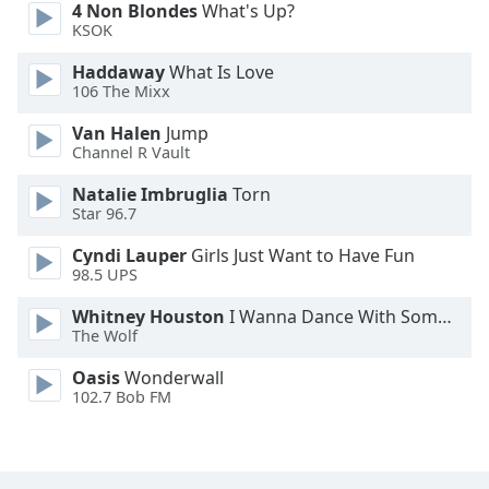
4 Non Blondes
What's Up?
Font
KSOK
Family
Haddaway
What Is Love
106 The Mixx
Reset
Van Halen
Jump
Done
Channel R Vault
Close
Modal
Natalie Imbruglia
Torn
Dialog
End
Star 96.7
of
Cyndi Lauper
Girls Just Want to Have Fun
dialog
98.5 UPS
window.
Whitney Houston
I Wanna Dance With Somebody
The Wolf
Oasis
Wonderwall
102.7 Bob FM