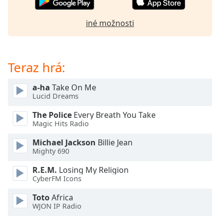
of
dialog
iné možnosti
window.
Escape
will
cancel
Teraz hrá:
and
close
a-ha
Take On Me
the
Lucid Dreams
window.
The Police
Every Breath You Take
Text
Magic Hits Radio
Color
Michael Jackson
Billie Jean
Mighty 690
Opacity
R.E.M.
Losing My Religion
CyberFM Icons
Text
Toto
Africa
Background
WJON IP Radio
Color