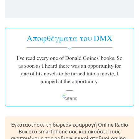
opens
subtitles
settings
dialog
subtitles
Αποφθέγματα του DMX
off
,
selected
I've read every one of Donald Goines' books. So
Audio
Track
as soon as I heard there was an opportunity for
one of his novels to be turned into a movie, I
Picture-
in-
jumped at the opportunity.
Picture
Fullscreen
This
is
a
modal
Εγκαταστήστε τη δωρεάν εφαρμογή Online Radio
window.
Box στο smartphone σας και ακούστε τους
αγαπημένους σας ραδιοφωνικοί σταθμοί online -