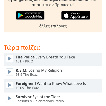
Beginning
όπου και αν βρίσκεστε!
of
dialog
window.
Escape
άλλες επιλογές
will
cancel
and
close
Τώρα παίζει:
the
window.
The Police
Every Breath You Take
101.7 KKIQ
Text
Color
R.E.M.
Losing My Religion
98.9 The Buzz
Opacity
Foreigner
I Want to Know What Love Is
101.9 The Wave
Text
Survivor
Eye of the Tiger
Background
Seasons & Celebrations Radio