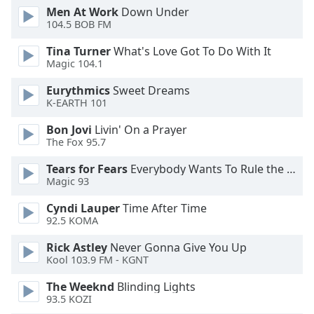
Color
Men At Work
Down Under
104.5 BOB FM
Opacity
Tina Turner
What's Love Got To Do With It
Magic 104.1
Caption
Eurythmics
Sweet Dreams
Area
K-EARTH 101
Background
Color
Bon Jovi
Livin' On a Prayer
The Fox 95.7
Tears for Fears
Everybody Wants To Rule the World
Opacity
Magic 93
Cyndi Lauper
Time After Time
Font
92.5 KOMA
Size
Rick Astley
Never Gonna Give You Up
Kool 103.9 FM - KGNT
Text
Edge
The Weeknd
Blinding Lights
Style
93.5 KOZI