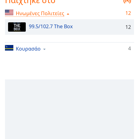
Παίχτηκε στο
Remaining
Time
-
12
Ηνωμένες Πολιτείες
-:-
99.5/102.7 The Box
12
1x
Playback
Rate
4
Κουρασάο
Chapters
Chapters
Descriptions
descriptions
off
,
selected
Subtitles
subtitles
settings
,