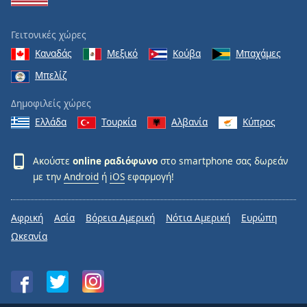
Γειτονικές χώρες
Καναδάς
Μεξικό
Κούβα
Μπαχάμες
Μπελίζ
Δημοφιλείς χώρες
Ελλάδα
Τουρκία
Αλβανία
Κύπρος
Ακούστε
online ραδιόφωνο
στο smartphone σας δωρεάν
με την
Android
ή
iOS
εφαρμογή!
Αφρική
Ασία
Βόρεια Αμερική
Νότια Αμερική
Ευρώπη
Ωκεανία