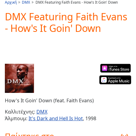
is
Αρχική
DMX
DMX Featuring Faith Evans - How's It Goin' Down
loading.
DMX Featuring Faith Evans
Play
Video
- How's It Goin' Down
Play
Skip
Backward
Skip
Forward
Mute
Current
Time
0:00
/
Duration
-:-
Loaded
:
0.00%
How's It Goin' Down (feat. Faith Evans)
Stream
Type
LIVE
Καλλιτέχνης:
DMX
Seek to
Άλμπουμ:
It's Dark and Hell Is Hot
, 1998
live,
currently
behind
live
LIVE