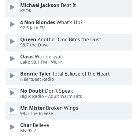
Michael Jackson
Beat It
Font
KSOK
Family
4 Non Blondes
What's Up?
92.5 Jack FM
Reset
Queen
Another One Bites the Dust
Done
98.7 the Dove
Close
Modal
Oasis
Wonderwall
Dialog
Lake 98.1 FM - WLKN
End
of
Bonnie Tyler
Total Eclipse of the Heart
dialog
HeartBeat Radio
window.
No Doubt
Don't Speak
Big R Radio - Adult Warm Hits
Mr. Mister
Broken Wings
99.5 The Breeze
Cher
Believe
My 95.7