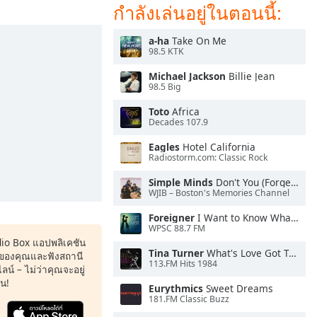
กำลังเล่นอยู่ในตอนนี้:
a-ha
Take On Me
98.5 KTK
Michael Jackson
Billie Jean
98.5 Big
Toto
Africa
Decades 107.9
Eagles
Hotel California
Radiostorm.com: Classic Rock
Simple Minds
Don't You (Forget About Me)
WJIB – Boston's Memories Channel
Foreigner
I Want to Know What Love Is
WPSC 88.7 FM
dio Box แอปพลิเคชัน
Tina Turner
What's Love Got To Do With It
ของคุณและฟังสถานี
113.FM Hits 1984
น์ – ไม่ว่าคุณจะอยู่
หน!
Eurythmics
Sweet Dreams
181.FM Classic Buzz