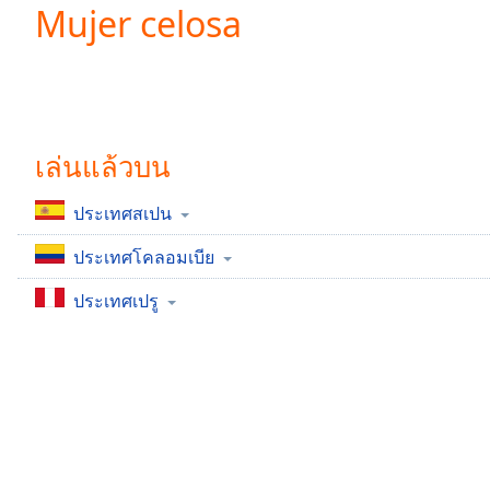
Current
Mujer celosa
Time
0:00
/
Duration
-:-
Loaded
:
0.00%
0:00
เล่นแล้วบน
Stream
Type
LIVE
ประเทศสเปน
Seek to
live,
ประเทศโคลอมเบีย
currently
behind
live
LIVE
ประเทศเปรู
Remaining
Time
-
-:-
1x
Playback
Rate