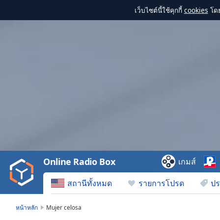
เว็บไซต์นี้ใช้คุกกี้
cookies
โดย
Video
Player
is
loading.
Play
Video
Online Radio Box
เกมส์
Play
Skip
สถานีทั้งหมด
รายการโปรด
ปร
Backward
Skip
Forward
หน้าหลัก
Mujer celosa
Mute