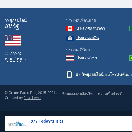
the
window.
วิทยุออนไลน์
ประเทศเพื่อนบ้าน
สหรัฐ
Text
ประเทศแคนาดา
Color
ประเทศเบลีซ
Opacity
ประเทศที่นิยม
ภาษา:
ประเทศไทย
ภาษาไทย
Text
Background
ฟัง
วิทยุออนไลน์
บนโทรศัพท์สมา
Color
© Online Radio Box, 2015-2026.
ข้อตกลงและเงื่อนไข
ความเป็นส่วนตัว
Opacity
Created by
Final Level
Caption
Area
.977 Today's Hits
Background