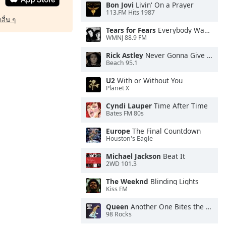
Bon Jovi
Livin' On a Prayer
113.FM Hits 1987
อื่น ๆ
Tears for Fears
Everybody Wants To Rule the World
WMNJ 88.9 FM
Rick Astley
Never Gonna Give You Up
Beach 95.1
U2
With or Without You
Planet X
Cyndi Lauper
Time After Time
Bates FM 80s
Europe
The Final Countdown
Houston's Eagle
Michael Jackson
Beat It
2WD 101.3
The Weeknd
Blinding Lights
Kiss FM
Queen
Another One Bites the Dust
98 Rocks