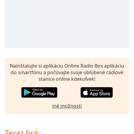
Remaining
Time
-
-:-
1x
Playback
Rate
Chapters
Chapters
Nainštalujte si aplikáciu Online Radio Box aplikáciu
do smartfónu a počúvajte svoje obľúbené rádiové
Descriptions
stanice online kdekoľvek!
descriptions
off
,
selected
iné možnosti
Subtitles
subtitles
settings
,
Teraz hrá: