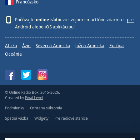
Francúzsko
Počúvajte
online rádio
vo svojom smartfóne zdarma s
pre
Android
alebo
iOS
aplikáciou!
Afrika
Ázie
Severná Amerika
Južná Amerika
Európa
Oceánia
© Online Radio Box, 2015-2026.
Created by
Final Level
Podmienky
Ochrana súkromia
Spätná väzba
Widgety
Pre rádiové stanice