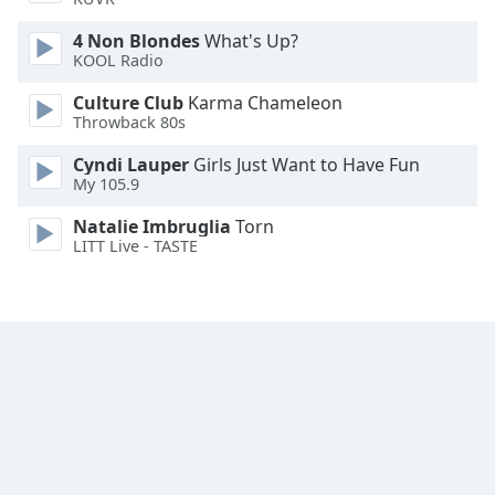
4 Non Blondes
What's Up?
Opacity
KOOL Radio
Culture Club
Karma Chameleon
Caption
Throwback 80s
Area
Background
Cyndi Lauper
Girls Just Want to Have Fun
Color
My 105.9
Natalie Imbruglia
Torn
LITT Live - TASTE
Opacity
Font
Size
Text
Edge
Style