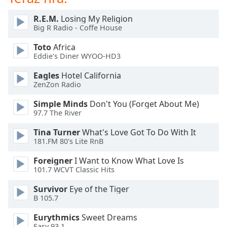
opens
subtitles
R.E.M.
Losing My Religion
settings
Big R Radio - Coffe House
dialog
subtitles
Toto
Africa
off
,
Eddie's Diner WYOO-HD3
selected
Eagles
Hotel California
ZenZon Radio
Audio
Track
Simple Minds
Don't You (Forget About Me)
97.7 The River
Picture-
in-
Picture
Tina Turner
What's Love Got To Do With It
181.FM 80's Lite RnB
Fullscreen
This
Foreigner
I Want to Know What Love Is
is
101.7 WCVT Classic Hits
a
modal
Survivor
Eye of the Tiger
window.
B 105.7
Eurythmics
Sweet Dreams
Beginning
Easy 93.1