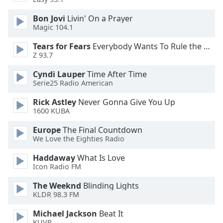
of
dialog
Bon Jovi
Livin' On a Prayer
window.
Magic 104.1
Escape
Tears for Fears
Everybody Wants To Rule the World
will
Z 93.7
cancel
and
Cyndi Lauper
Time After Time
close
Serie25 Radio American
the
Rick Astley
Never Gonna Give You Up
window.
1600 KUBA
Text
Europe
The Final Countdown
Color
We Love the Eighties Radio
Haddaway
What Is Love
Opacity
Icon Radio FM
The Weeknd
Blinding Lights
Text
KLDR 98.3 FM
Background
Michael Jackson
Beat It
Color
KUVR