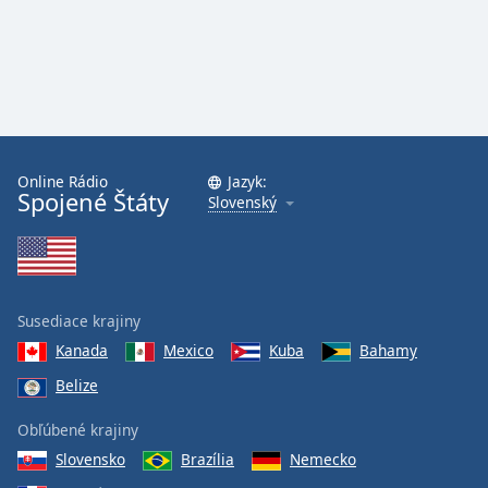
Font
Family
Reset
Done
Close
Modal
Online Rádio
Jazyk:
Dialog
Spojené Štáty
Slovenský
End
of
dialog
window.
Susediace krajiny
Kanada
Mexico
Kuba
Bahamy
Belize
Obľúbené krajiny
Slovensko
Brazília
Nemecko