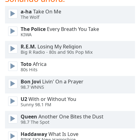
opens
subtitles
a-ha
Take On Me
settings
The Wolf
dialog
subtitles
The Police
Every Breath You Take
off
,
KIWA
selected
R.E.M.
Losing My Religion
Big R Radio - 80s and 90s Pop Mix
Audio
Track
Toto
Africa
80s Hits
Picture-
in-
Picture
Bon Jovi
Livin' On a Prayer
98.7 WNNS
Fullscreen
This
U2
With or Without You
is
Sunny 98.1 FM
a
modal
Queen
Another One Bites the Dust
window.
98.7 The Spot
Haddaway
What Is Love
Beginning
PINK SKY New Hampshire