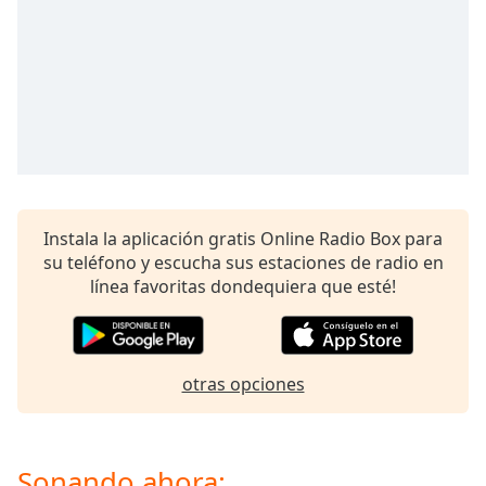
Remaining
Time
-
-:-
1x
Playback
Rate
Chapters
Chapters
Instala la aplicación gratis Online Radio Box para
su teléfono y escucha sus estaciones de radio en
Descriptions
línea favoritas dondequiera que esté!
descriptions
off
,
selected
otras opciones
Subtitles
subtitles
settings
,
Sonando ahora: