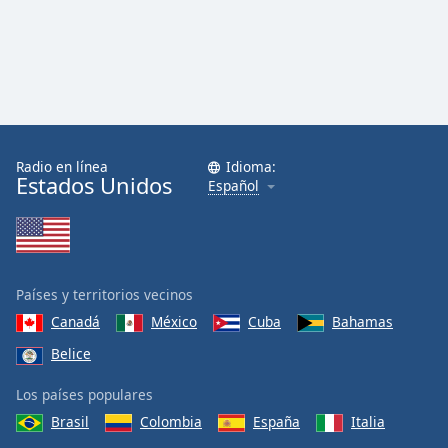
Font
Family
Reset
Done
Close
Modal
Radio en línea
Idioma:
Dialog
Estados Unidos
Español
End
of
dialog
window.
Países y territorios vecinos
Canadá
México
Cuba
Bahamas
Belice
Los países populares
Brasil
Colombia
España
Italia