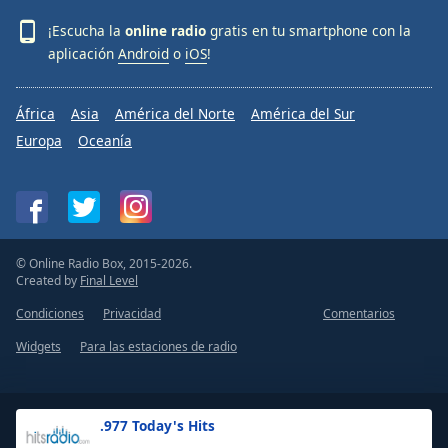
¡Escucha la
online radio
gratis en tu smartphone con la
aplicación
Android
o
iOS
!
África
Asia
América del Norte
América del Sur
Europa
Oceanía
© Online Radio Box, 2015-2026.
Created by
Final Level
Condiciones
Privacidad
Comentarios
Widgets
Para las estaciones de radio
.977 Today's Hits