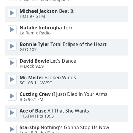
of
dialog
Michael Jackson
Beat It
window.
HOT 97.5 FM
Escape
Natalie Imbruglia
Torn
will
La Remix Radio
cancel
and
Bonnie Tyler
Total Eclipse of the Heart
close
GTO 107
the
David Bowie
Let's Dance
window.
K-Dock 92.9
Text
Mr. Mister
Broken Wings
Color
SC 103.1 - WVSC
Cutting Crew
(I Just) Died in Your Arms
Opacity
BIG 96.1 FM
Ace of Base
All That She Wants
Text
113.FM Hits 1993
Background
Starship
Nothing's Gonna Stop Us Now
Color
Luna 9 Radio Digital