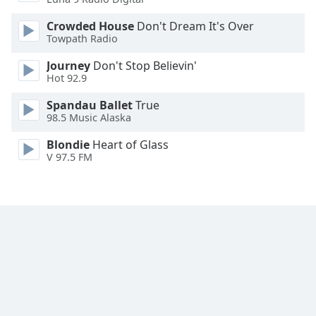
Crowded House
Don't Dream It's Over
Opacity
Towpath Radio
Journey
Don't Stop Believin'
Caption
Hot 92.9
Area
Background
Spandau Ballet
True
Color
98.5 Music Alaska
Blondie
Heart of Glass
V 97.5 FM
Opacity
Font
Size
Text
Edge
Style