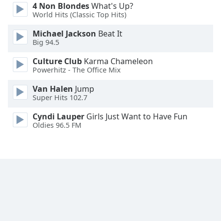
4 Non Blondes
What's Up?
Font
World Hits (Classic Top Hits)
Family
Michael Jackson
Beat It
Big 94.5
Reset
Done
Culture Club
Karma Chameleon
Powerhitz - The Office Mix
Close
Modal
Dialog
Van Halen
Jump
End
Super Hits 102.7
of
Cyndi Lauper
Girls Just Want to Have Fun
dialog
Oldies 96.5 FM
window.