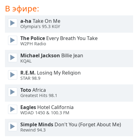
of
В эфире:
dialog
window.
a-ha
Take On Me
Escape
Olympia's 95.3 KGY
will
cancel
The Police
Every Breath You Take
and
W2PH Radio
close
Michael Jackson
Billie Jean
the
KQAL
window.
R.E.M.
Losing My Religion
Text
STAR 98.9
Color
Toto
Africa
Greatest Hits 98.1
Opacity
Eagles
Hotel California
WDAD 1450 & 100.3 FM
Text
Simple Minds
Don't You (Forget About Me)
Background
Rewind 94.3
Color