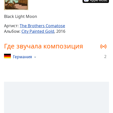
Remaining
Time
-
-:-
Black Light Moon
1x
Артист:
The Brothers Comatose
Playback
Альбом:
City Painted Gold
, 2016
Rate
Chapters
Где звучала композиция
Chapters
2
Германия
Descriptions
descriptions
off
,
selected
Subtitles
subtitles
settings
,
opens