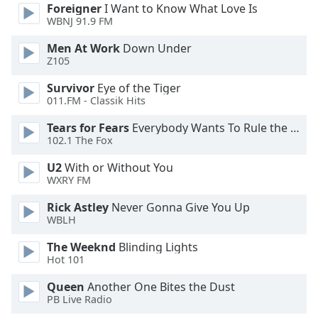
Foreigner
I Want to Know What Love Is
WBNJ 91.9 FM
Opacity
Men At Work
Down Under
Z105
Caption
Area
Survivor
Eye of the Tiger
Background
011.FM - Classik Hits
Color
Tears for Fears
Everybody Wants To Rule the World
102.1 The Fox
Opacity
U2
With or Without You
WXRY FM
Font
Rick Astley
Never Gonna Give You Up
Size
WBLH
The Weeknd
Blinding Lights
Text
Hot 101
Edge
Queen
Another One Bites the Dust
Style
PB Live Radio