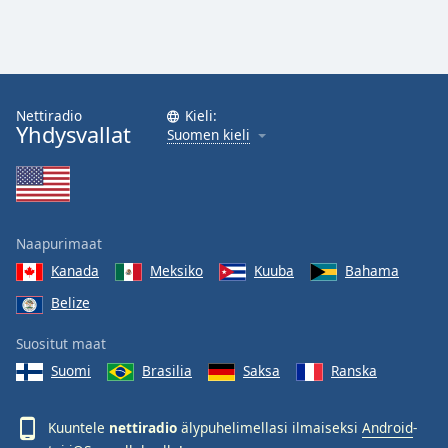
Nettiradio
Kieli:
Yhdysvallat
Suomen kieli
Naapurimaat
Kanada
Meksiko
Kuuba
Bahama
Belize
Suositut maat
Suomi
Brasilia
Saksa
Ranska
Kuuntele
nettiradio
älypuhelimellasi ilmaiseksi
Android
-