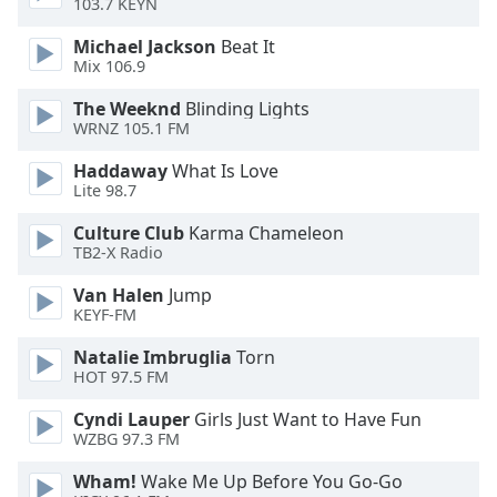
103.7 KEYN
Opacity
Michael Jackson
Beat It
Mix 106.9
Caption
The Weeknd
Blinding Lights
Area
WRNZ 105.1 FM
Background
Color
Haddaway
What Is Love
Lite 98.7
Opacity
Culture Club
Karma Chameleon
TB2-X Radio
Font
Van Halen
Jump
KEYF-FM
Size
Natalie Imbruglia
Torn
HOT 97.5 FM
Text
Edge
Cyndi Lauper
Girls Just Want to Have Fun
Style
WZBG 97.3 FM
Wham!
Wake Me Up Before You Go-Go
Font