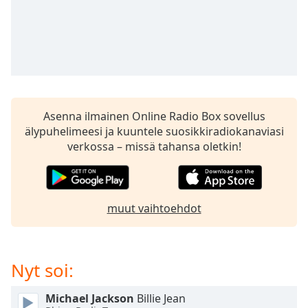
subtitles
settings
dialog
subtitles
off
,
selected
Audio
Asenna ilmainen Online Radio Box sovellus
Track
älypuhelimeesi ja kuuntele suosikkiradiokanaviasi
Picture-
verkossa – missä tahansa oletkin!
in-
Picture
Fullscreen
This
is
muut vaihtoehdot
a
modal
window.
Nyt soi:
Beginning
Michael Jackson
Billie Jean
of