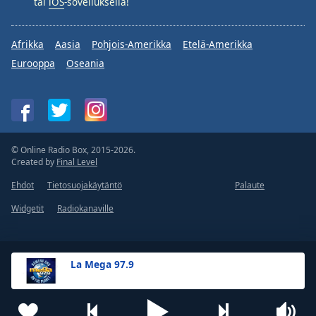
tai
iOS
-sovelluksella!
Afrikka
Aasia
Pohjois-Amerikka
Etelä-Amerikka
Eurooppa
Oseania
© Online Radio Box, 2015-2026.
Created by
Final Level
Ehdot
Tietosuojakäytäntö
Palaute
Widgetit
Radiokanaville
La Mega 97.9