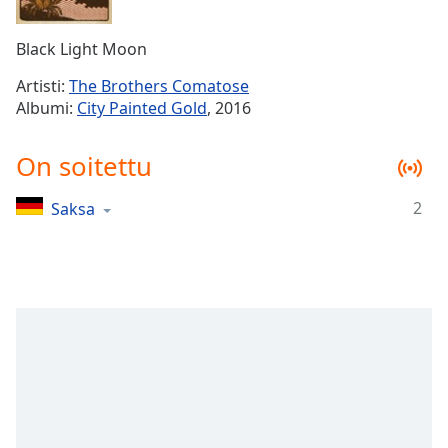
Time
-
-:-
Black Light Moon
1x
Artisti:
The Brothers Comatose
Playback
Albumi:
City Painted Gold
, 2016
Rate
Chapters
On soitettu
Chapters
2
Saksa
Descriptions
descriptions
off
,
selected
Subtitles
subtitles
settings
,
opens