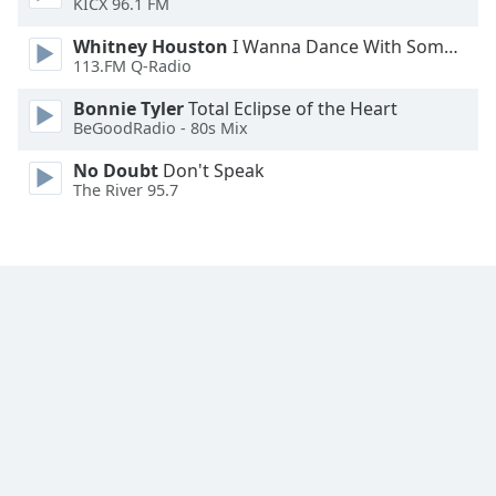
KICX 96.1 FM
Family
Whitney Houston
I Wanna Dance With Somebody
113.FM Q-Radio
Reset
Bonnie Tyler
Total Eclipse of the Heart
Done
BeGoodRadio - 80s Mix
Close
Modal
No Doubt
Don't Speak
Dialog
The River 95.7
End
of
dialog
window.