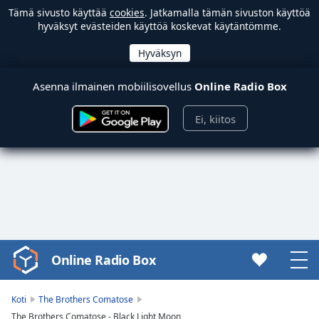
Tämä sivusto käyttää
cookies
. Jatkamalla tämän sivuston käyttöä
hyväksyt evästeiden käyttöä koskevat käytäntömme.
Asenna ilmainen mobiilisovellus
Online Radio Box
Ei, kiitos
Online Radio Box
Video
Player
is
Koti
The Brothers Comatose
loading.
The Brothers Comatose - Black Light Moon