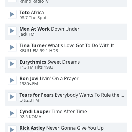
Rhino RadioTv
dialog
window.
Toto
Africa
Escape
98.7 The Spot
will
Men At Work
Down Under
cancel
Jack FM
and
close
Tina Turner
What's Love Got To Do With It
the
KBUU-FM 99.1 HD3
window.
Eurythmics
Sweet Dreams
113.FM Hits 1983
Text
Color
Bon Jovi
Livin' On a Prayer
1980s.FM
Opacity
Tears for Fears
Everybody Wants To Rule the World
Q 92.3 FM
Text
Cyndi Lauper
Time After Time
Background
92.5 KOMA
Color
Rick Astley
Never Gonna Give You Up