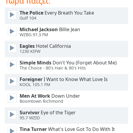
Τώρα παίζει:
Beginning
of
The Police
Every Breath You Take
dialog
Gulf 104
window.
Escape
Michael Jackson
Billie Jean
will
WZBG 97.3 FM
cancel
Eagles
Hotel California
and
1230 KIFW
close
the
Simple Minds
Don't You (Forget About Me)
window.
The Choice - 80's Hair & 80's Hits
Foreigner
I Want to Know What Love Is
Text
KOOL 105.1 FM
Color
Men At Work
Down Under
Boomtown Richmond
Opacity
Survivor
Eye of the Tiger
95.7 WZID
Text
Background
Tina Turner
What's Love Got To Do With It