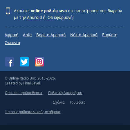
Ακούστε
online ραδιόφωνο
στο smartphone σας δωρεάν
με την
Android
ή
iOS
εφαρμογή!
Αφρική
Ασία
Βόρεια Αμερική
Νότια Αμερική
Ευρώπη
Ωκεανία
© Online Radio Box, 2015-2026.
Created by
Final Level
Όροι και προϋποθέσεις
Πολιτική Απορρήτου
Σχόλια
Γουίτζετς
Για τους ραδιοφωνικούς σταθμούς