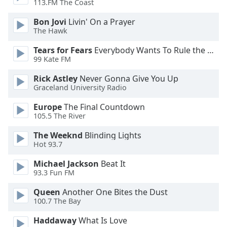
Color
113.FM The Coast
Bon Jovi
Livin' On a Prayer
Opacity
The Hawk
Tears for Fears
Everybody Wants To Rule the World
Caption
99 Kate FM
Area
Rick Astley
Never Gonna Give You Up
Background
Graceland University Radio
Color
Europe
The Final Countdown
105.5 The River
Opacity
The Weeknd
Blinding Lights
Hot 93.7
Font
Size
Michael Jackson
Beat It
93.3 Fun FM
Queen
Another One Bites the Dust
Text
100.7 The Bay
Edge
Style
Haddaway
What Is Love