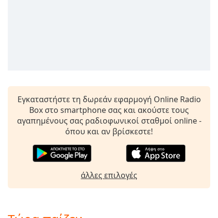
opens
subtitles
settings
dialog
subtitles
off
,
selected
Audio
Εγκαταστήστε τη δωρεάν εφαρμογή Online Radio
Track
Box στο smartphone σας και ακούστε τους
Picture-
αγαπημένους σας ραδιοφωνικοί σταθμοί online -
in-
όπου και αν βρίσκεστε!
Picture
Fullscreen
This
is
a
άλλες επιλογές
modal
window.