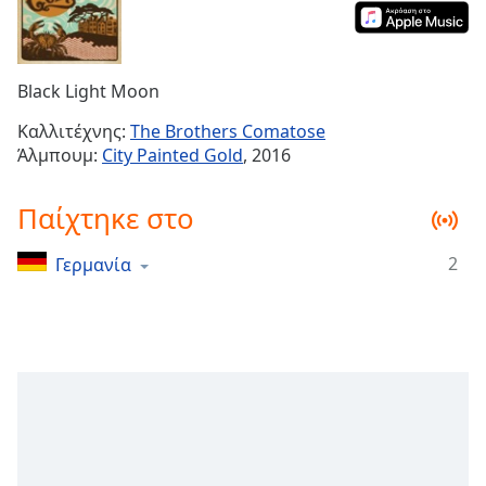
Remaining
Time
-
-:-
Black Light Moon
1x
Καλλιτέχνης:
The Brothers Comatose
Playback
Άλμπουμ:
City Painted Gold
, 2016
Rate
Chapters
Παίχτηκε στο
Chapters
2
Γερμανία
Descriptions
descriptions
off
,
selected
Subtitles
subtitles
settings
,