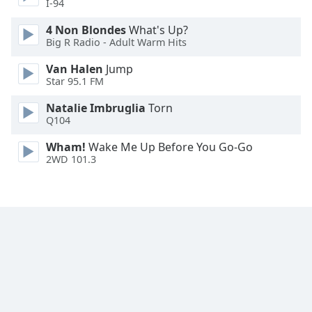
I-94
Font
4 Non Blondes
What's Up?
Family
Big R Radio - Adult Warm Hits
Van Halen
Jump
Star 95.1 FM
Reset
Done
Natalie Imbruglia
Torn
Close
Q104
Modal
Dialog
Wham!
Wake Me Up Before You Go-Go
End
2WD 101.3
of
dialog
window.