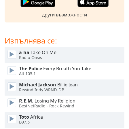
Beginning
of
dialog
други възможности
window.
Escape
will
cancel
Изпълнява се:
and
close
a-ha
Take On Me
the
Radio Oasis
window.
The Police
Every Breath You Take
Alt 105.1
Text
Color
Michael Jackson
Billie Jean
Rewind Indy WRND-DB
Opacity
R.E.M.
Losing My Religion
BestNetRadio - Rock Rewind
Text
Toto
Africa
B97.5
Background