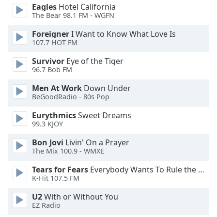
Color
Eagles
Hotel California
The Bear 98.1 FM - WGFN
Opacity
Foreigner
I Want to Know What Love Is
107.7 HOT FM
Caption
Survivor
Eye of the Tiger
Area
96.7 Bob FM
Background
Men At Work
Down Under
Color
BeGoodRadio - 80s Pop
Eurythmics
Sweet Dreams
Opacity
99.3 KJOY
Bon Jovi
Livin' On a Prayer
Font
The Mix 100.9 - WMXE
Size
Tears for Fears
Everybody Wants To Rule the World
K-Hit 107.5 FM
Text
Edge
U2
With or Without You
Style
EZ Radio