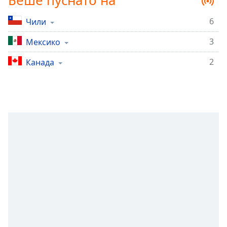
Беше пуснато на
Remaining
Time
-
6
Чили
-:-
3
Мексико
1x
2
Канада
Playback
Rate
Chapters
Chapters
Descriptions
descriptions
off
,
selected
Subtitles
subtitles
settings
,