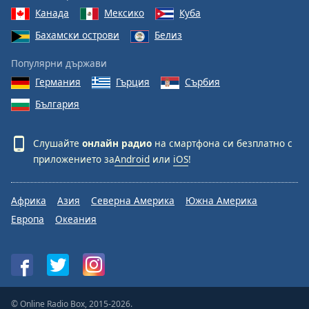
Канада
Мексико
Куба
Бахамски острови
Белиз
Популярни държави
Германия
Гърция
Сърбия
България
Слушайте
онлайн радио
на смартфона си безплатно с
приложението за
Android
или
iOS
!
Африка
Азия
Северна Америка
Южна Америка
Европа
Океания
© Online Radio Box, 2015-2026.