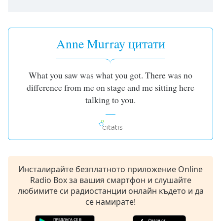
opens
subtitles
settings
dialog
Anne Murray цитати
subtitles
off
,
selected
What you saw was what you got. There was no
difference from me on stage and me sitting here
Audio
talking to you.
Track
Picture-
in-
Picture
Fullscreen
This
is
Инсталирайте безплатното приложение Online
a
Radio Box за вашия смартфон и слушайте
modal
любимите си радиостанции онлайн където и да
window.
се намирате!