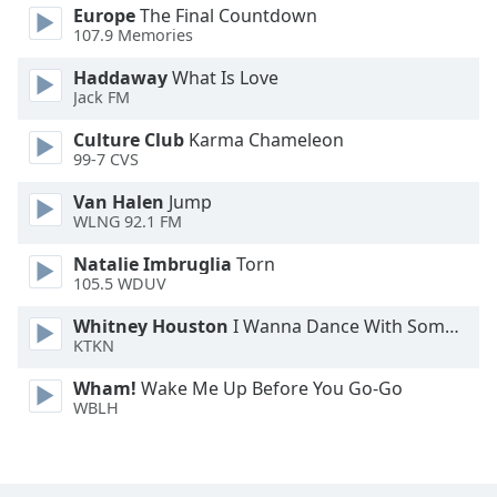
Europe
The Final Countdown
107.9 Memories
Font
Family
Haddaway
What Is Love
Jack FM
Reset
Culture Club
Karma Chameleon
Done
99-7 CVS
Close
Modal
Van Halen
Jump
Dialog
WLNG 92.1 FM
End
of
Natalie Imbruglia
Torn
dialog
105.5 WDUV
window.
Whitney Houston
I Wanna Dance With Somebody
KTKN
Wham!
Wake Me Up Before You Go-Go
WBLH