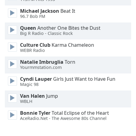
Font
Michael Jackson
Beat It
96.7 Bob FM
Family
Queen
Another One Bites the Dust
Big R Radio - Classic Rock
Reset
Done
Culture Club
Karma Chameleon
Close
WEBR Radio
Modal
Dialog
Natalie Imbruglia
Torn
End
Yourmmstation.com
of
dialog
Cyndi Lauper
Girls Just Want to Have Fun
window.
Magic 98
Van Halen
Jump
WBLH
Bonnie Tyler
Total Eclipse of the Heart
AceRadio.Net - The Awesome 80s Channel