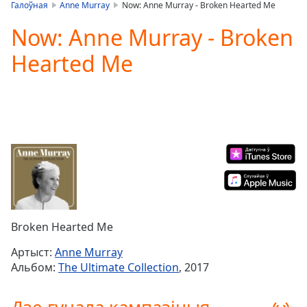
is
Галоўная
Anne Murray
Now: Anne Murray - Broken Hearted Me
loading.
Now: Anne Murray - Broken
Play
Video
Hearted Me
Play
Skip
Backward
Skip
Forward
Mute
Current
Time
0:00
/
Duration
-:-
Loaded
:
0.00%
Broken Hearted Me
Stream
Type
LIVE
Артыст:
Anne Murray
Seek to
Альбом:
The Ultimate Collection
, 2017
live,
currently
behind
live
LIVE