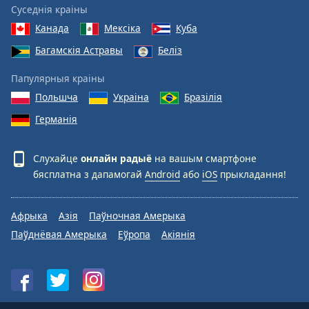
Суседнія краіны
Канада
Мексіка
Куба
Багамскія Астравы
Беліз
Папулярныя краіны
Польшча
Украіна
Бразілія
Германія
Слухайце
онлайн радыё
на вашым смартфоне
бясплатна з дапамогай
Android
або
iOS
прыкладання!
Афрыка
Азія
Паўночная Амерыка
Паўднёвая Амерыка
Еўропа
Акіянія