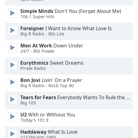
Color
Simple Minds
Don't You (Forget About Me)
106.1 Super Hits
Opacity
Foreigner
I Want to Know What Love Is
Big R Radio - 80s Lite
Caption
Area
Men At Work
Down Under
Background
24/7 - 80s Power
Color
Eurythmics
Sweet Dreams
Pirate Radio
Opacity
Bon Jovi
Livin' On a Prayer
Big R Radio - Rock Top 40
Font
Tears for Fears
Everybody Wants To Rule the World
Size
Big 103
U2
With or Without You
Text
Today's 101.9
Edge
Style
Haddaway
What Is Love
113.FM Hits 1993