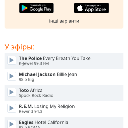
Beginning
of
dialog
window.
інші варіанти
Escape
will
cancel
and
У эфіры:
close
the
The Police
Every Breath You Take
window.
K-Jewel 99.3 FM
Michael Jackson
Billie Jean
Text
98.5 Big
Color
Toto
Africa
Spock Rock Radio
Opacity
R.E.M.
Losing My Religion
Rewind 94.3
Text
Background
Eagles
Hotel California
92.5 KOMA