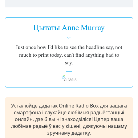
opens
subtitles
settings
dialog
Цытаты Anne Murray
subtitles
off
,
selected
Just once how I'd like to see the headline say, not
much to print today, can't find anything bad to
Audio
say.
Track
Picture-
in-
Picture
Fullscreen
This
is
Усталюйце дадатак Online Radio Box для вашага
a
смартфона і слухайце любімыя радыёстанцыі
modal
онлайн, дзе б вы ні знаходзіліся! Цяпер ваша
window.
любімае радыё ў вас у кішэні, дзякуючы нашаму
зручнаму дадатку.