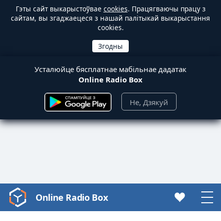
Гэты сайт выкарыстоўвае
cookies
. Працягваючы працу з
сайтам, вы згаджаецеся з нашай палітыкай выкарыстання
cookies.
Усталюйце бясплатнае мабільнае дадатак
Online Radio Box
Не, Дзякуй
Online Radio Box
Video
Player