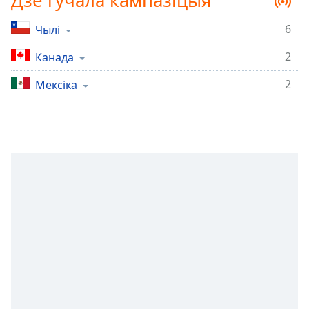
Дзе гучала кампазіцыя
Remaining
Time
-
6
Чылі
-:-
2
Канада
1x
2
Мексіка
Playback
Rate
Chapters
Chapters
Descriptions
descriptions
off
,
selected
Subtitles
subtitles
settings
,