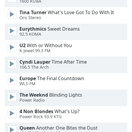
1600 KUBA
Opacity
Tina Turner
What's Love Got To Do With It
Oro Stereo
Caption
Eurythmics
Sweet Dreams
Area
92.5 KOMA
Background
Color
U2
With or Without You
K-Jewel 99.3 FM
Opacity
Cyndi Lauper
Time After Time
106.5 The Arch
Font
Europe
The Final Countdown
WLS-FM
Size
The Weeknd
Blinding Lights
Power Radio
Text
Edge
4 Non Blondes
What's Up?
Style
Power Rock 93.9 KTG
Queen
Another One Bites the Dust
Font