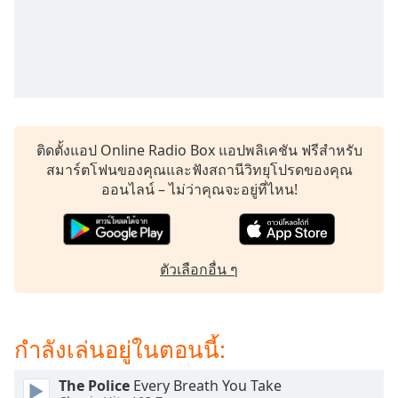
subtitles
settings
dialog
subtitles
off
,
selected
Audio
ติดตั้งแอป Online Radio Box แอปพลิเคชัน ฟรีสำหรับ
Track
สมาร์ตโฟนของคุณและฟังสถานีวิทยุโปรดของคุณ
Picture-
ออนไลน์ – ไม่ว่าคุณจะอยู่ที่ไหน!
in-
Picture
Fullscreen
This
is
ตัวเลือกอื่น ๆ
a
modal
window.
กำลังเล่นอยู่ในตอนนี้:
Beginning
The Police
Every Breath You Take
of