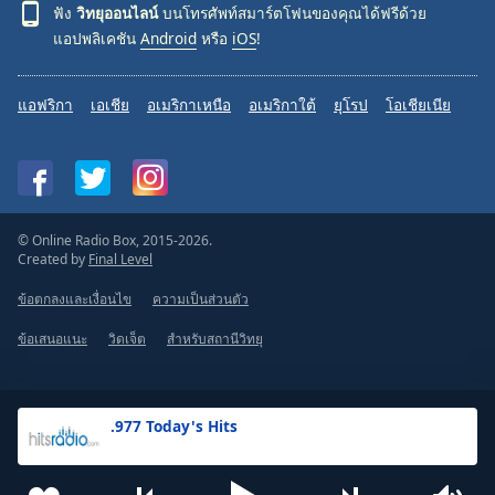
ฟัง
วิทยุออนไลน์
บนโทรศัพท์สมาร์ตโฟนของคุณได้ฟรีด้วย
แอปพลิเคชัน
Android
หรือ
iOS
!
แอฟริกา
เอเชีย
อเมริกาเหนือ
อเมริกาใต้
ยุโรป
โอเชียเนีย
© Online Radio Box, 2015-2026.
Created by
Final Level
ข้อตกลงและเงื่อนไข
ความเป็นส่วนตัว
ข้อเสนอแนะ
วิดเจ็ต
สำหรับสถานีวิทยุ
.977 Today's Hits