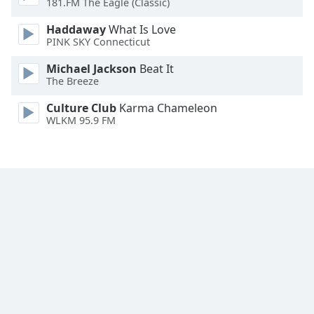
181.FM The Eagle (Classic)
Family
Haddaway
What Is Love
PINK SKY Connecticut
Reset
Michael Jackson
Beat It
Done
The Breeze
Close
Modal
Culture Club
Karma Chameleon
Dialog
WLKM 95.9 FM
End
of
dialog
window.