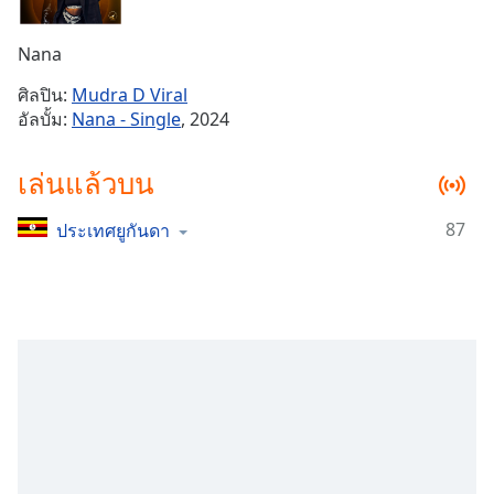
Time
-
-:-
Nana
1x
ศิลปิน:
Mudra D Viral
Playback
อัลบั้ม:
Nana - Single
, 2024
Rate
Chapters
เล่นแล้วบน
Chapters
87
ประเทศยูกันดา
Descriptions
descriptions
off
,
selected
Subtitles
subtitles
settings
,
opens