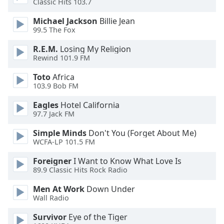
Classic Hits 103.7
dialog
window.
Michael Jackson
Billie Jean
Escape
99.5 The Fox
will
R.E.M.
Losing My Religion
cancel
Rewind 101.9 FM
and
close
Toto
Africa
the
103.9 Bob FM
window.
Eagles
Hotel California
97.7 Jack FM
Text
Color
Simple Minds
Don't You (Forget About Me)
WCFA-LP 101.5 FM
Opacity
Foreigner
I Want to Know What Love Is
89.9 Classic Hits Rock Radio
Text
Men At Work
Down Under
Background
Wall Radio
Color
Survivor
Eye of the Tiger