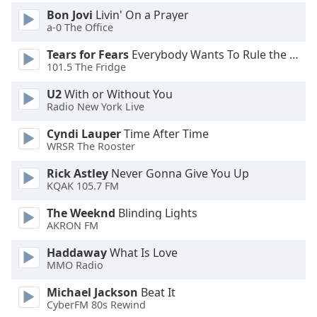
Color
Bon Jovi
Livin' On a Prayer
a-0 The Office
Opacity
Tears for Fears
Everybody Wants To Rule the World
101.5 The Fridge
Caption
U2
With or Without You
Area
Radio New York Live
Background
Color
Cyndi Lauper
Time After Time
WRSR The Rooster
Opacity
Rick Astley
Never Gonna Give You Up
KQAK 105.7 FM
Font
The Weeknd
Blinding Lights
AKRON FM
Size
Haddaway
What Is Love
MMO Radio
Text
Edge
Michael Jackson
Beat It
Style
CyberFM 80s Rewind