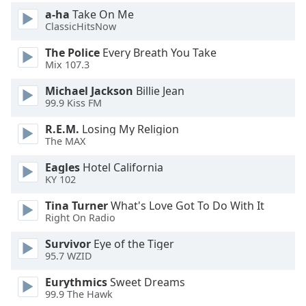
Beginning
a-ha
Take On Me
of
ClassicHitsNow
dialog
window.
The Police
Every Breath You Take
Escape
Mix 107.3
will
Michael Jackson
Billie Jean
cancel
99.9 Kiss FM
and
close
R.E.M.
Losing My Religion
the
The MAX
window.
Eagles
Hotel California
KY 102
Text
Color
Tina Turner
What's Love Got To Do With It
Right On Radio
Opacity
Survivor
Eye of the Tiger
95.7 WZID
Text
Eurythmics
Sweet Dreams
Background
99.9 The Hawk