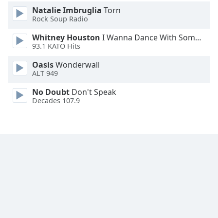
Natalie Imbruglia
Torn
Font
Rock Soup Radio
Family
Whitney Houston
I Wanna Dance With Somebody
93.1 KATO Hits
Reset
Oasis
Wonderwall
Done
ALT 949
Close
Modal
No Doubt
Don't Speak
Dialog
Decades 107.9
End
of
dialog
window.