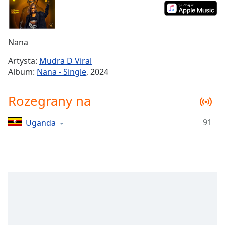
Remaining
Time
-
-:-
Nana
1x
Artysta:
Mudra D Viral
Playback
Album:
Nana - Single
, 2024
Rate
Chapters
Rozegrany na
Chapters
91
Uganda
Descriptions
descriptions
off
,
selected
Subtitles
subtitles
settings
,