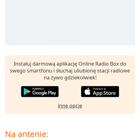
opens
subtitles
settings
dialog
subtitles
off
,
selected
Audio
Instałuj darmową aplikację Online Radio Box do
Track
swego smartfonu i słuchaj uliubionę stacji radiowe
Picture-
na żywo gdziekolwiek!
in-
Picture
Fullscreen
This
is
inne opcje
a
modal
window.
Na antenie: