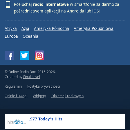
Posłuchaj
radio internetowe
w smartfonie za darmo za
pośrednictwem aplikacji na
Androida
lub
iOS
!
Afryka
Azja
Ameryka Północna
Ameryka Południowa
Europa
Oceania
© Online Radio Box, 2015-2026.
Created by
Final Level
Regulamin
Polityka prywatności
Opinie i uwagi
Widgety
Dla stacji radiowych
.977 Today's Hits