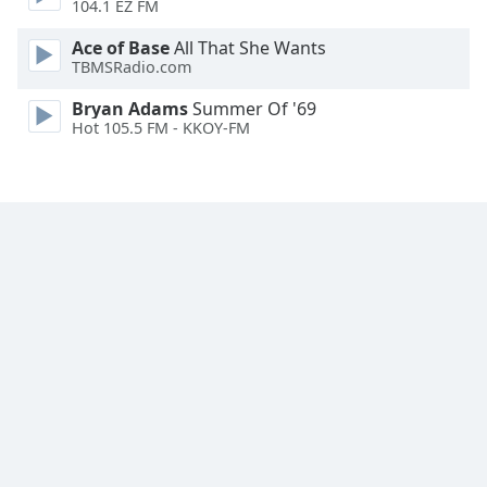
104.1 EZ FM
Font
Ace of Base
All That She Wants
Family
TBMSRadio.com
Bryan Adams
Summer Of '69
Reset
Hot 105.5 FM - KKOY-FM
Done
Close
Modal
Dialog
End
of
dialog
window.