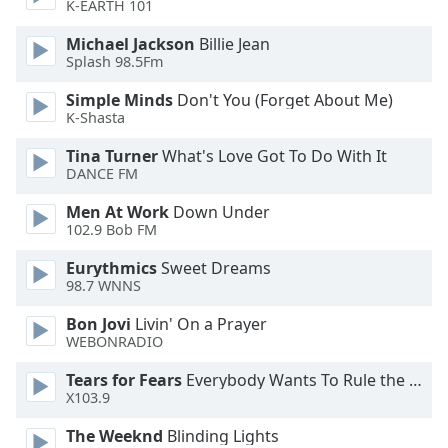
Beginning
K-EARTH 101
of
Michael Jackson
Billie Jean
dialog
Splash 98.5Fm
window.
Escape
Simple Minds
Don't You (Forget About Me)
will
K-Shasta
cancel
and
Tina Turner
What's Love Got To Do With It
DANCE FM
close
the
Men At Work
Down Under
window.
102.9 Bob FM
Text
Eurythmics
Sweet Dreams
98.7 WNNS
Color
Bon Jovi
Livin' On a Prayer
WEBONRADIO
Opacity
Tears for Fears
Everybody Wants To Rule the World
X103.9
Text
Background
The Weeknd
Blinding Lights