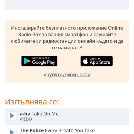
opens
subtitles
settings
dialog
Инсталирайте безплатното приложение Online
subtitles
Radio Box за вашия смартфон и слушайте
off
,
любимите си радиостанции онлайн където и да
selected
се намирате!
Audio
Track
Picture-
други възможности
in-
Picture
Fullscreen
This
Изпълнява се:
is
a
a-ha
Take On Me
modal
WEBO
window.
The Police
Every Breath You Take