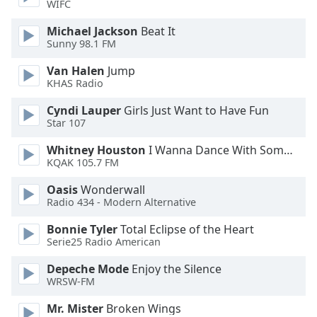
Color
WIFC
Michael Jackson
Beat It
Opacity
Sunny 98.1 FM
Van Halen
Jump
Caption
KHAS Radio
Area
Cyndi Lauper
Girls Just Want to Have Fun
Background
Star 107
Color
Whitney Houston
I Wanna Dance With Somebody
KQAK 105.7 FM
Opacity
Oasis
Wonderwall
Radio 434 - Modern Alternative
Font
Size
Bonnie Tyler
Total Eclipse of the Heart
Serie25 Radio American
Text
Depeche Mode
Enjoy the Silence
WRSW-FM
Edge
Style
Mr. Mister
Broken Wings