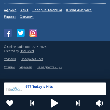
Африка
Азия
Северна Америка
Южна Америка
Европа
Океания
© Online Radio Box, 2015-2026.
Created by
Final Level
Условия
Поверителност
Отзиви
Уиджети
За радиостанции
.977 Today's Hits