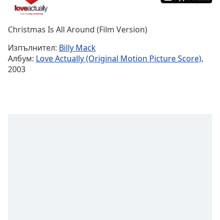
Remaining
Time
-
Christmas Is All Around (Film Version)
-:-
Изпълнител:
Billy Mack
1x
Албум:
Love Actually (Original Motion Picture Score)
,
Playback
2003
Rate
Chapters
Chapters
Descriptions
descriptions
off
,
selected
Subtitles
subtitles
settings
,