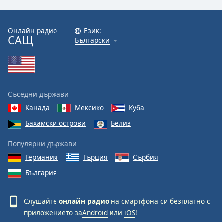
Онлайн радио
Език:
САЩ
Български
Съседни държави
Канада
Мексико
Куба
Бахамски острови
Белиз
Популярни държави
Германия
Гърция
Сърбия
България
Слушайте
онлайн радио
на смартфона си безплатно с
приложението за
Android
или
iOS
!