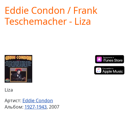
loading.
Eddie Condon / Frank
Play
Video
Teschemacher - Liza
Play
Skip
Backward
Skip
Forward
Mute
Current
Time
0:00
/
Duration
-:-
Loaded
:
0.00%
Liza
Stream
Type
LIVE
Артист:
Eddie Condon
Seek to
Альбом:
1927-1943
, 2007
live,
currently
behind
live
LIVE