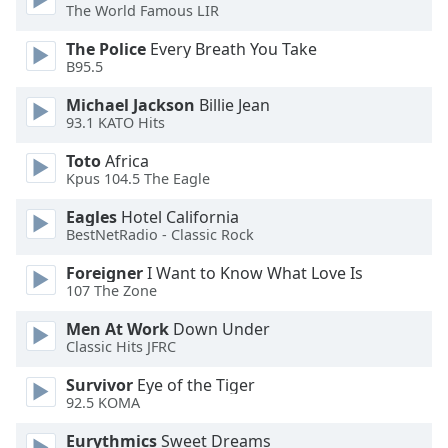
of
The World Famous LIR
dialog
window.
The Police
Every Breath You Take
B95.5
Escape
will
Michael Jackson
Billie Jean
cancel
93.1 KATO Hits
and
close
Toto
Africa
Kpus 104.5 The Eagle
the
window.
Eagles
Hotel California
BestNetRadio - Classic Rock
Text
Color
Foreigner
I Want to Know What Love Is
107 The Zone
Opacity
Men At Work
Down Under
Classic Hits JFRC
Survivor
Eye of the Tiger
Text
92.5 KOMA
Background
Color
Eurythmics
Sweet Dreams