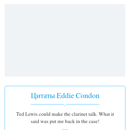
Remaining
Time
-
-:-
1x
Playback
Rate
Chapters
Chapters
Descriptions
descriptions
off
,
Цитаты Eddie Condon
selected
Subtitles
Ted Lewis could make the clarinet talk. What it
subtitles
said was put me back in the case!
settings
,
opens