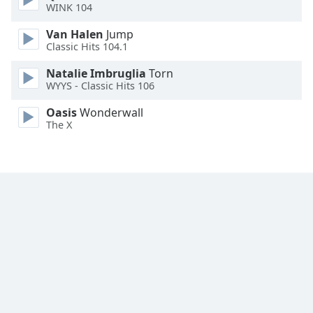
WINK 104
Font
Family
Van Halen
Jump
Classic Hits 104.1
Reset
Natalie Imbruglia
Torn
Done
WYYS - Classic Hits 106
Close
Modal
Oasis
Wonderwall
Dialog
The X
End
of
dialog
window.