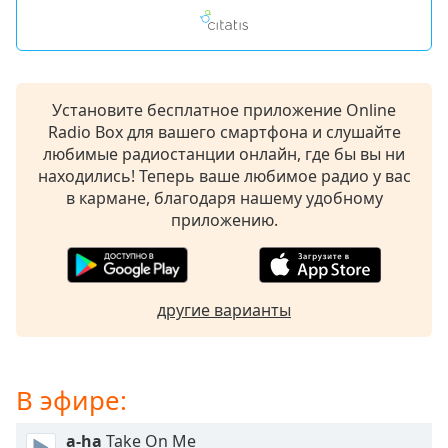
subtitles
settings
dialog
subtitles
off
,
Установите бесплатное приложение Online
selected
Radio Box для вашего смартфона и слушайте
любимые радиостанции онлайн, где бы вы ни
Audio
находились! Теперь ваше любимое радио у вас
Track
в кармане, благодаря нашему удобному
приложению.
Picture-
in-
Picture
Fullscreen
This
другие варианты
is
a
modal
window.
В эфире:
Beginning
a-ha
Take On Me