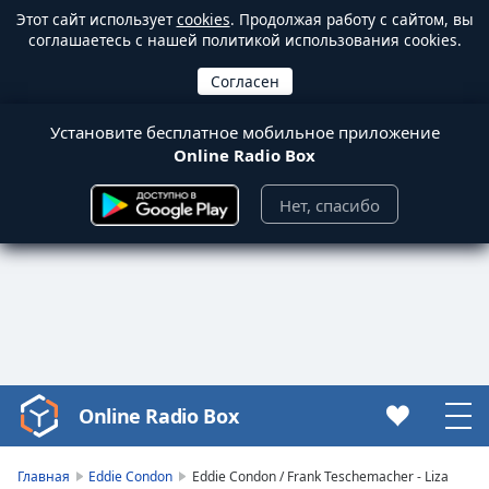
Этот сайт использует
cookies
. Продолжая работу с сайтом, вы
соглашаетесь с нашей политикой использования cookies.
Установите бесплатное мобильное приложение
Online Radio Box
Нет, спасибо
Online Radio Box
Video
Player
is
Главная
Eddie Condon
Eddie Condon / Frank Teschemacher - Liza