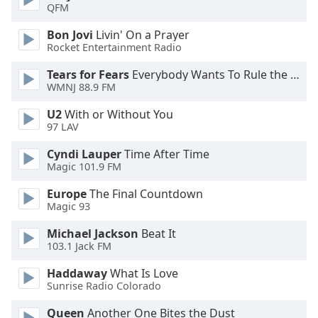
QFM
Opacity
Bon Jovi
Livin' On a Prayer
Rocket Entertainment Radio
Caption
Tears for Fears
Everybody Wants To Rule the World
Area
WMNJ 88.9 FM
Background
U2
With or Without You
Color
97 LAV
Cyndi Lauper
Time After Time
Opacity
Magic 101.9 FM
Europe
The Final Countdown
Font
Magic 93
Size
Michael Jackson
Beat It
103.1 Jack FM
Text
Edge
Haddaway
What Is Love
Sunrise Radio Colorado
Style
Queen
Another One Bites the Dust