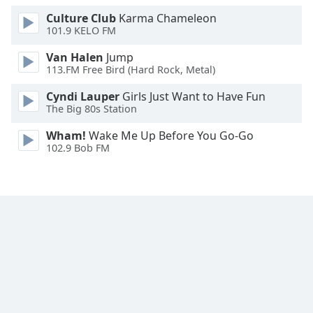
Family
Culture Club
Karma Chameleon
101.9 KELO FM
Van Halen
Jump
Reset
113.FM Free Bird (Hard Rock, Metal)
Done
Close
Cyndi Lauper
Girls Just Want to Have Fun
Modal
The Big 80s Station
Dialog
End
Wham!
Wake Me Up Before You Go-Go
of
102.9 Bob FM
dialog
window.