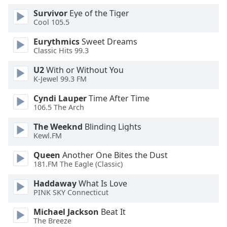
Opacity
Survivor
Eye of the Tiger
Cool 105.5
Eurythmics
Sweet Dreams
Caption
Classic Hits 99.3
Area
Background
U2
With or Without You
Color
K-Jewel 99.3 FM
Cyndi Lauper
Time After Time
Opacity
106.5 The Arch
The Weeknd
Blinding Lights
Font
Kewl.FM
Size
Queen
Another One Bites the Dust
181.FM The Eagle (Classic)
Text
Haddaway
What Is Love
Edge
PINK SKY Connecticut
Style
Michael Jackson
Beat It
The Breeze
Font