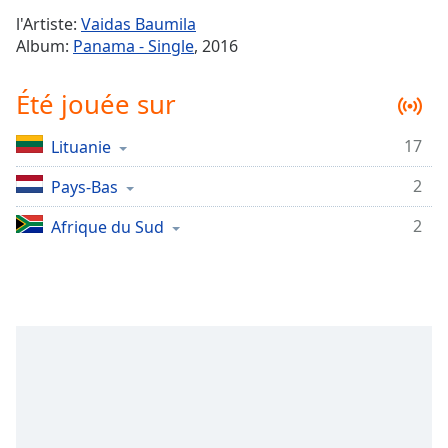
Time
-
l'Artiste:
Vaidas Baumila
-:-
Album:
Panama - Single
, 2016
1x
Été jouée sur
Playback
Rate
17
Lituanie
Chapters
2
Chapters
Pays-Bas
2
Afrique du Sud
Descriptions
descriptions
off
,
selected
Subtitles
subtitles
settings
,
opens