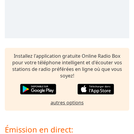
subtitles
settings
dialog
subtitles
off
,
selected
Audio
Track
Installez l'application gratuite Online Radio Box
pour votre téléphone intelligent et d'écouter vos
Picture-
in-
stations de radio préférées en ligne où que vous
Picture
soyez!
Fullscreen
This
is
a
autres options
modal
window.
Beginning
Émission en direct:
of