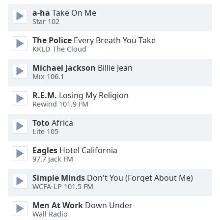
dialog
a-ha
Take On Me
window.
Star 102
Escape
will
The Police
Every Breath You Take
cancel
KKLD The Cloud
and
Michael Jackson
Billie Jean
close
Mix 106.1
the
window.
R.E.M.
Losing My Religion
Rewind 101.9 FM
Text
Toto
Africa
Color
Lite 105
Eagles
Hotel California
Opacity
97.7 Jack FM
Simple Minds
Don't You (Forget About Me)
Text
WCFA-LP 101.5 FM
Background
Color
Men At Work
Down Under
Wall Radio