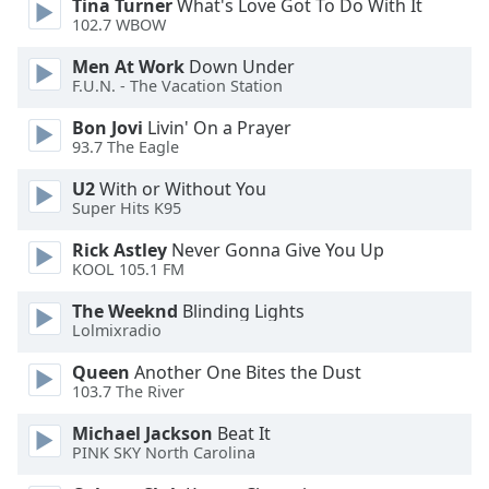
Color
Tina Turner
What's Love Got To Do With It
102.7 WBOW
Opacity
Men At Work
Down Under
F.U.N. - The Vacation Station
Bon Jovi
Livin' On a Prayer
Caption
93.7 The Eagle
Area
Background
U2
With or Without You
Color
Super Hits K95
Rick Astley
Never Gonna Give You Up
Opacity
KOOL 105.1 FM
The Weeknd
Blinding Lights
Font
Lolmixradio
Size
Queen
Another One Bites the Dust
103.7 The River
Text
Michael Jackson
Beat It
Edge
PINK SKY North Carolina
Style