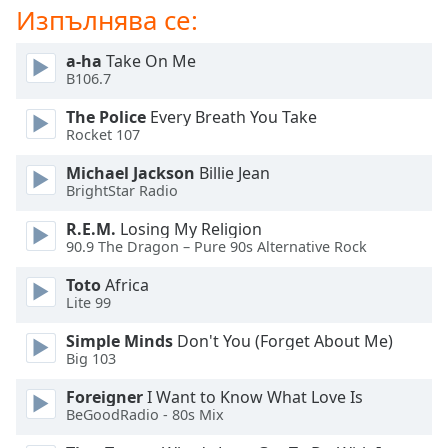
Beginning
Изпълнява се:
of
dialog
a-ha
Take On Me
window.
B106.7
Escape
will
The Police
Every Breath You Take
cancel
Rocket 107
and
Michael Jackson
Billie Jean
close
BrightStar Radio
the
window.
R.E.M.
Losing My Religion
90.9 The Dragon – Pure 90s Alternative Rock
Text
Toto
Africa
Color
Lite 99
Simple Minds
Don't You (Forget About Me)
Opacity
Big 103
Foreigner
I Want to Know What Love Is
Text
BeGoodRadio - 80s Mix
Background