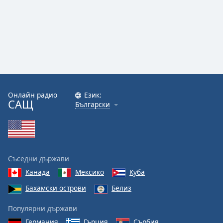
Онлайн радио
Език:
САЩ
Български
Съседни държави
Канада
Мексико
Куба
Бахамски острови
Белиз
Популярни държави
Германия
Гърция
Сърбия