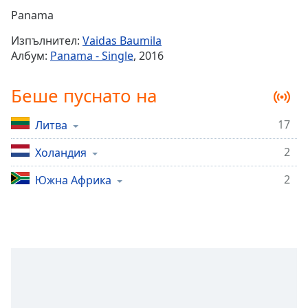
Remaining
Panama
Time
-
Изпълнител:
Vaidas Baumila
-:-
Албум:
Panama - Single
, 2016
1x
Беше пуснато на
Playback
Rate
17
Литва
Chapters
2
Chapters
Холандия
2
Южна Африка
Descriptions
descriptions
off
,
selected
Subtitles
subtitles
settings
,