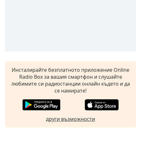
opens
subtitles
settings
dialog
subtitles
off
,
selected
Audio
Track
Инсталирайте безплатното приложение Online
Radio Box за вашия смартфон и слушайте
Picture-
in-
любимите си радиостанции онлайн където и да
Picture
се намирате!
Fullscreen
This
is
a
други възможности
modal
window.