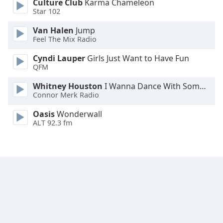
Culture Club
Karma Chameleon
Star 102
Font
Family
Van Halen
Jump
Feel The Mix Radio
Cyndi Lauper
Girls Just Want to Have Fun
Reset
QFM
Done
Close
Whitney Houston
I Wanna Dance With Somebody
Modal
Connor Merk Radio
Dialog
End
Oasis
Wonderwall
of
ALT 92.3 fm
dialog
window.