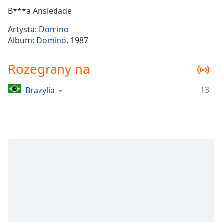
Remaining
B***a Ansiedade
Time
-
Artysta:
Domino
-:-
Album:
Dominó
, 1987
1x
Rozegrany na
Playback
Rate
13
Brazylia
Chapters
Chapters
Descriptions
descriptions
off
,
selected
Subtitles
subtitles
settings
,