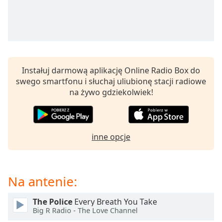
opens
subtitles
settings
dialog
subtitles
off
,
Instałuj darmową aplikację Online Radio Box do
selected
swego smartfonu i słuchaj uliubionę stacji radiowe
na żywo gdziekolwiek!
Audio
Track
Picture-
in-
Picture
inne opcje
Fullscreen
This
is
Na antenie:
a
modal
window.
The Police
Every Breath You Take
Big R Radio - The Love Channel