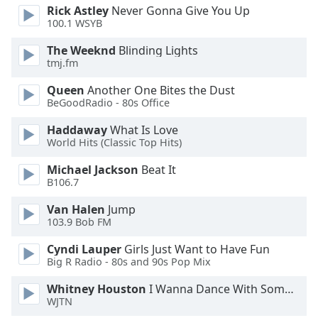
Color
Rick Astley
Never Gonna Give You Up
100.1 WSYB
Opacity
The Weeknd
Blinding Lights
tmj.fm
Caption
Queen
Another One Bites the Dust
Area
BeGoodRadio - 80s Office
Background
Haddaway
What Is Love
Color
World Hits (Classic Top Hits)
Michael Jackson
Beat It
Opacity
B106.7
Van Halen
Jump
Font
103.9 Bob FM
Size
Cyndi Lauper
Girls Just Want to Have Fun
Big R Radio - 80s and 90s Pop Mix
Text
Edge
Whitney Houston
I Wanna Dance With Somebody
Style
WJTN