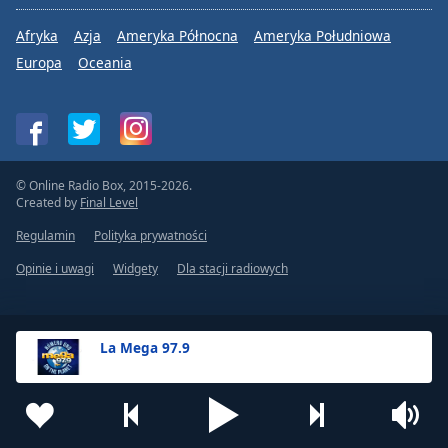
Afryka
Azja
Ameryka Północna
Ameryka Południowa
Europa
Oceania
© Online Radio Box, 2015-2026.
Created by
Final Level
Regulamin
Polityka prywatności
Opinie i uwagi
Widgety
Dla stacji radiowych
La Mega 97.9