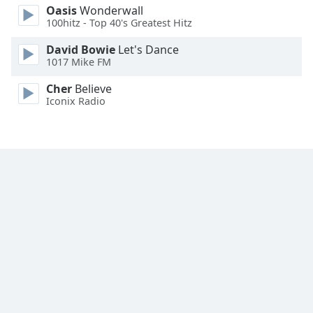
Oasis
Wonderwall
Font
100hitz - Top 40's Greatest Hitz
Family
David Bowie
Let's Dance
1017 Mike FM
Reset
Cher
Believe
Done
Iconix Radio
Close
Modal
Dialog
End
of
dialog
window.