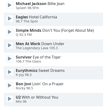
Beginning
Michael Jackson
Billie Jean
of
Splash 98.5Fm
dialog
window.
Eagles
Hotel California
Escape
98.7 The Spot
will
Simple Minds
Don't You (Forget About Me)
cancel
Q 92.3 FM
and
close
Men At Work
Down Under
the
The Legendary Lava 105.3
window.
Survivor
Eye of the Tiger
106.7 The Oasis
Text
Color
Eurythmics
Sweet Dreams
K-Joy 98.3
Opacity
Bon Jovi
Livin' On a Prayer
Rocky 98.5
Text
U2
With or Without You
Mix 96
Background