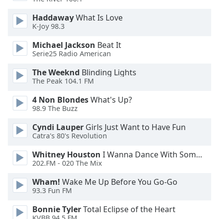
Opacity
Haddaway
What Is Love
K-Joy 98.3
Caption
Michael Jackson
Beat It
Area
Serie25 Radio American
Background
The Weeknd
Blinding Lights
Color
The Peak 104.1 FM
4 Non Blondes
What's Up?
Opacity
98.9 The Buzz
Cyndi Lauper
Girls Just Want to Have Fun
Font
Catra's 80's Revolution
Size
Whitney Houston
I Wanna Dance With Somebody
202.FM - 020 The Mix
Text
Edge
Wham!
Wake Me Up Before You Go-Go
Style
93.3 Fun FM
Bonnie Tyler
Total Eclipse of the Heart
Font
KVBB 94.5 FM