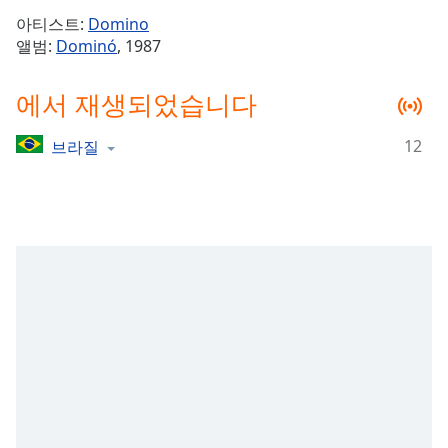
Time
-
아티스트:
Domino
-:-
앨범:
Dominó
, 1987
1x
에서 재생되었습니다
Playback
Rate
12
브라질
Chapters
Chapters
Descriptions
descriptions
off
,
selected
Subtitles
subtitles
settings
,
opens