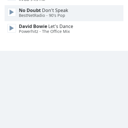
Family
No Doubt
Don't Speak
BestNetRadio - 90's Pop
Reset
David Bowie
Let's Dance
Done
Powerhitz - The Office Mix
Close
Modal
Dialog
End
of
dialog
window.