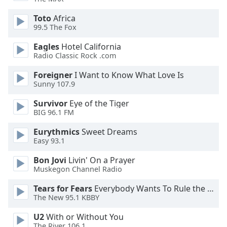
dialog
window.
Toto
Africa
Escape
99.5 The Fox
will
Eagles
Hotel California
cancel
Radio Classic Rock .com
and
close
Foreigner
I Want to Know What Love Is
the
Sunny 107.9
window.
Survivor
Eye of the Tiger
BIG 96.1 FM
Text
Color
Eurythmics
Sweet Dreams
Easy 93.1
Opacity
Bon Jovi
Livin' On a Prayer
Muskegon Channel Radio
Text
Tears for Fears
Everybody Wants To Rule the World
The New 95.1 KBBY
Background
Color
U2
With or Without You
The River 106.1