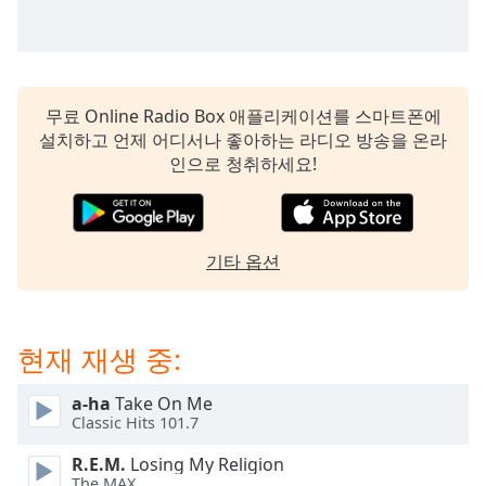
subtitles
settings
dialog
subtitles
off
,
무료 Online Radio Box 애플리케이션를 스마트폰에
selected
설치하고 언제 어디서나 좋아하는 라디오 방송을 온라
인으로 청취하세요!
Audio
Track
Picture-
in-
Picture
기타 옵션
Fullscreen
This
is
현재 재생 중:
a
modal
window.
a-ha
Take On Me
Classic Hits 101.7
Beginning
R.E.M.
Losing My Religion
of
The MAX