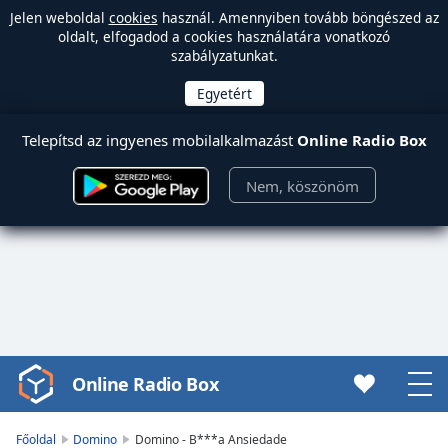
Jelen weboldal
cookies
használ. Amennyiben tovább böngészed az
oldalt, elfogadod a cookies használatára vonatkozó
szabályzatunkat.
Telepítsd az ingyenes mobilalkalmazást
Online Radio Box
Nem, köszönöm
Online Radio Box
Video
Player
is
Főoldal
Domino
Domino - B***a Ansiedade