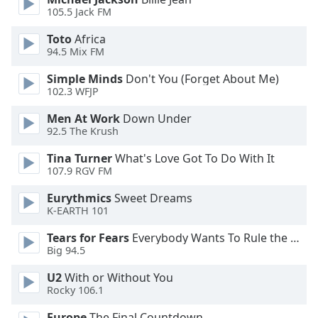
of
105.5 Jack FM
dialog
window.
Toto
Africa
Escape
94.5 Mix FM
will
Simple Minds
Don't You (Forget About Me)
cancel
102.3 WFJP
and
close
Men At Work
Down Under
the
92.5 The Krush
window.
Tina Turner
What's Love Got To Do With It
107.9 RGV FM
Text
Color
Eurythmics
Sweet Dreams
K-EARTH 101
Opacity
Tears for Fears
Everybody Wants To Rule the World
Big 94.5
Text
U2
With or Without You
Rocky 106.1
Background
Color
Europe
The Final Countdown