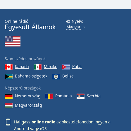
Online rádió
Nyelv:
Egyesült Államok
Magyar
Szomszédos országok
Kanada
Mexikó
Kuba
Bahama-szigetek
Belize
Népszerű országok
Németország
Románia
Szerbia
Magyarország
Hallgass
online radio
az okostelefonodon ingyen a
Android
vagy
iOS