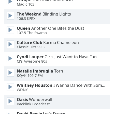
Magic 103
Opacity
The Weeknd
Blinding Lights
106.3 KFRX
Caption
Queen
Another One Bites the Dust
Area
107.5 The Swamp
Background
Culture Club
Karma Chameleon
Color
Classic Hits 99.3
Cyndi Lauper
Girls Just Want to Have Fun
Opacity
CJ's Awesome 80s
Natalie Imbruglia
Torn
Font
KQAK 105.7 FM
Size
Whitney Houston
I Wanna Dance With Somebody
WDNY
Text
Edge
Oasis
Wonderwall
Style
Backlink Broadcast
David Bowie
Let's Dance