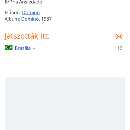
Remaining
B***a Ansiedade
Time
-
Előadó:
Domino
-:-
Album:
Dominó
, 1987
1x
Játszották itt:
Playback
Rate
13
Brazília
Chapters
Chapters
Descriptions
descriptions
off
,
selected
Subtitles
subtitles
settings
,