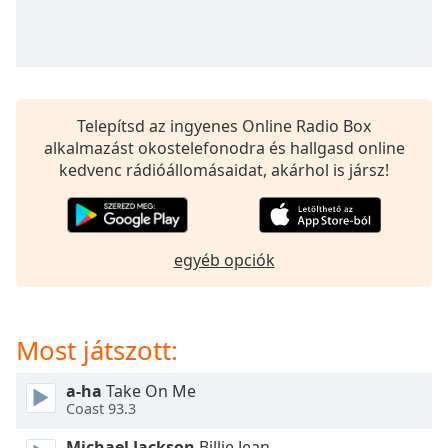
opens
subtitles
settings
dialog
subtitles
off
,
Telepítsd az ingyenes Online Radio Box
selected
alkalmazást okostelefonodra és hallgasd online
kedvenc rádióállomásaidat, akárhol is jársz!
Audio
Track
Picture-
in-
Picture
egyéb opciók
Fullscreen
This
is
Most játszott:
a
modal
window.
a-ha
Take On Me
Coast 93.3
Beginning
Michael Jackson
Billie Jean