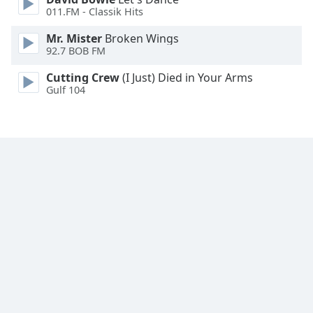
Font
011.FM - Classik Hits
Family
Mr. Mister
Broken Wings
92.7 BOB FM
Reset
Cutting Crew
(I Just) Died in Your Arms
Done
Gulf 104
Close
Modal
Dialog
End
of
dialog
window.