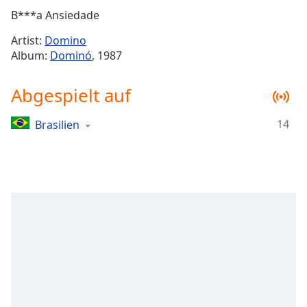
Remaining
B***a Ansiedade
Time
-
Artist:
Domino
-:-
Album:
Dominó
, 1987
1x
Abgespielt auf
Playback
Rate
14
Brasilien
Chapters
Chapters
Descriptions
descriptions
off
,
selected
Subtitles
subtitles
settings
,