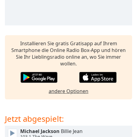
opens
subtitles
settings
dialog
subtitles
off
,
Installieren Sie gratis Gratisapp auf Ihrem
selected
Smartphone die Online Radio Box-App und hören
Sie Ihr Lieblingsradio online an, wo Sie immer
Audio
Track
wollen.
Picture-
in-
Picture
Fullscreen
andere Optionen
This
is
a
Jetzt abgespielt:
modal
window.
Michael Jackson
Billie Jean
103.1 The Wave