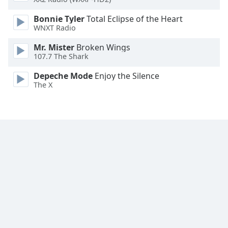
Font
Bonnie Tyler
Total Eclipse of the Heart
Family
WNXT Radio
Mr. Mister
Broken Wings
107.7 The Shark
Reset
Done
Depeche Mode
Enjoy the Silence
Close
The X
Modal
Dialog
End
of
dialog
window.