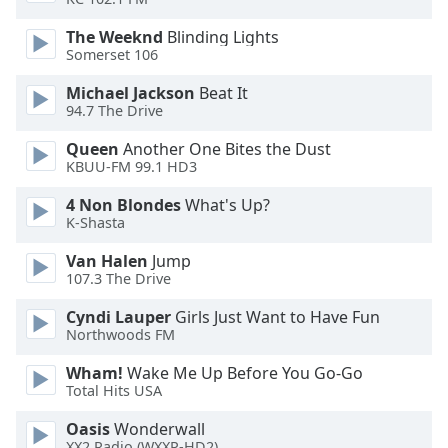
Color
The Weeknd
Blinding Lights
Somerset 106
Opacity
Michael Jackson
Beat It
94.7 The Drive
Caption
Area
Queen
Another One Bites the Dust
Background
KBUU-FM 99.1 HD3
Color
4 Non Blondes
What's Up?
K-Shasta
Opacity
Van Halen
Jump
107.3 The Drive
Font
Cyndi Lauper
Girls Just Want to Have Fun
Size
Northwoods FM
Wham!
Wake Me Up Before You Go-Go
Text
Total Hits USA
Edge
Style
Oasis
Wonderwall
XX2 Radio (WXXP-HD2)