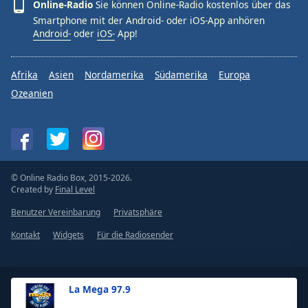
Online-Radio
Sie können Online-Radio kostenlos über das
Smartphone mit der Android- oder iOS-App anhören
Android-
oder
iOS-
App!
Afrika
Asien
Nordamerika
Südamerika
Europa
Ozeanien
© Online Radio Box, 2015-2026.
Created by
Final Level
Benutzer Vereinbarung
Privatsphäre
Kontakt
Widgets
Für die Radiosender
La Mega 97.9