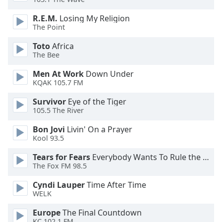
Beginning
of
R.E.M.
Losing My Religion
dialog
The Point
window.
Escape
Toto
Africa
will
The Bee
cancel
Men At Work
Down Under
and
KQAK 105.7 FM
close
the
Survivor
Eye of the Tiger
window.
105.5 The River
Bon Jovi
Livin' On a Prayer
Text
Kool 93.5
Color
Tears for Fears
Everybody Wants To Rule the World
The Fox FM 98.5
Opacity
Cyndi Lauper
Time After Time
WELK
Text
Background
Europe
The Final Countdown
KC 102.1 FM