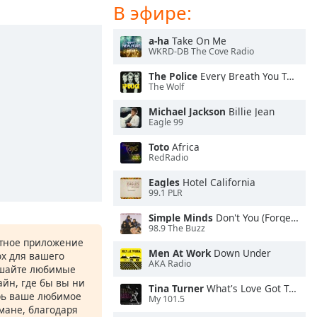
В эфире:
a-ha
Take On Me
WKRD-DB The Cove Radio
The Police
Every Breath You Take
The Wolf
Michael Jackson
Billie Jean
Eagle 99
Toto
Africa
RedRadio
Eagles
Hotel California
99.1 PLR
Simple Minds
Don't You (Forget About Me)
98.9 The Buzz
атное приложение
Men At Work
Down Under
ox для вашего
AKA Radio
ушайте любимые
йн, где бы вы ни
Tina Turner
What's Love Got To Do With It
рь ваше любимое
My 101.5
рмане, благодаря