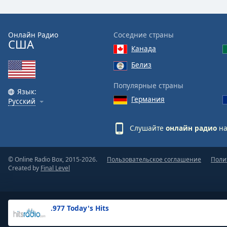
the
window.
Онлайн Радио
Соседние страны
США
Text
Канада
Color
Белиз
Opacity
Популярные страны
Язык:
Германия
Русский
Text
Background
Слушайте
онлайн радио
на
Color
© Online Radio Box, 2015-2026.
Пользовательское соглашение
Поли
Opacity
Created by
Final Level
Caption
Area
.977 Today's Hits
Background