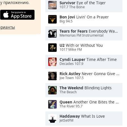
у приложению.
Survivor
Eye of the Tiger
107.7 The Bone
Bon Jovi
Livin' On a Prayer
Big 94.5
арианты
Tears for Fears
Everybody Wants To Rule the World
Memorias FM Instrumental
U2
With or Without You
1017 Mike FM
Cyndi Lauper
Time After Time
Decades 107.9
Rick Astley
Never Gonna Give You Up
Joe Town 107.5
The Weeknd
Blinding Lights
The Beach
Queen
Another One Bites the Dust
The River 95.7
Haddaway
What Is Love
JetSetFM