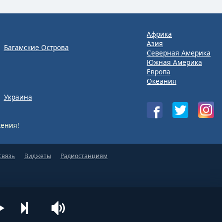
Африка
Азия
Багамские Острова
Северная Америка
Южная Америка
Европа
Океания
Украина
ения!
связь
Виджеты
Радиостанциям