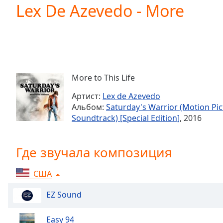
Current
Lex De Azevedo - More
Time
0:00
/
Duration
-:-
Loaded
:
0.00%
0:00
More to This Life
Stream
Type
LIVE
Артист:
Lex de Azevedo
Seek to
Альбом:
Saturday's Warrior (Motion Pic
live,
Soundtrack) [Special Edition]
, 2016
currently
behind
live
LIVE
Remaining
Где звучала композиция
Time
-
-:-
США
1x
EZ Sound
Playback
Rate
Easy 94