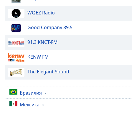
Chapters
Chapters
WQEZ Radio
Descriptions
Good Company 89.5
descriptions
off
,
91.3 KNCT-FM
selected
KENW FM
Subtitles
subtitles
The Elegant Sound
settings
,
opens
subtitles
Бразилия
settings
dialog
Мексика
subtitles
off
,
selected