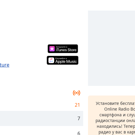
ture
Установите беспл
21
Online Radio B
смартфона и сл
7
радиостанции онла
находились! Тепе
радио у вас в ка
6