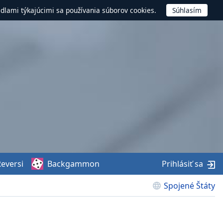
idlami týkajúcimi sa používania súborov cookies.
eversi
Backgammon
Prihlásiť sa
Spojené Štáty