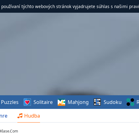
 používaní týchto webových stránok vyjadrujete súhlas s našimi prav
Puzzles
Solitaire
Mahjong
Sudoku
R
nre
Hudba
nKlase.Com