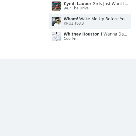
Cyndi Lauper
Girls Just Want to Have Fun
94.7 The Drive
Wham!
Wake Me Up Before You Go-Go
KRUZ 103.3
Whitney Houston
I Wanna Dance With Somebody
Cool Fm