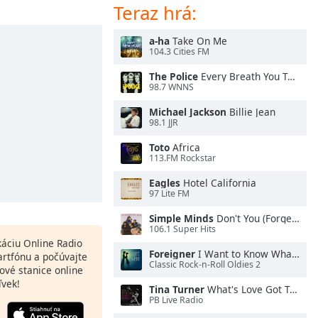
Teraz hrá:
a-ha
Take On Me
104.3 Cities FM
The Police
Every Breath You Take
98.7 WNNS
Michael Jackson
Billie Jean
98.1 JJR
Toto
Africa
113.FM Rockstar
Eagles
Hotel California
97 Lite FM
Simple Minds
Don't You (Forget About Me)
106.1 Super Hits
ikáciu Online Radio
Foreigner
I Want to Know What Love Is
artfónu a počúvajte
Classic Rock-n-Roll Oldies 2
ové stanice online
ľvek!
Tina Turner
What's Love Got To Do With It
PB Live Radio