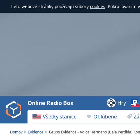
Tieto webové stránky používajú súbory
cookies
. Pokračovaním v
Video
Player
is
loading.
Play
Video
Online Radio Box
Hry
Play
Skip
Všetky stanice
Obľúbené
Žá
Backward
Skip
Forward
Domov
Evidence
Grupo Evidence - Adios Hermano (Bala Perdida) Ko
Mute