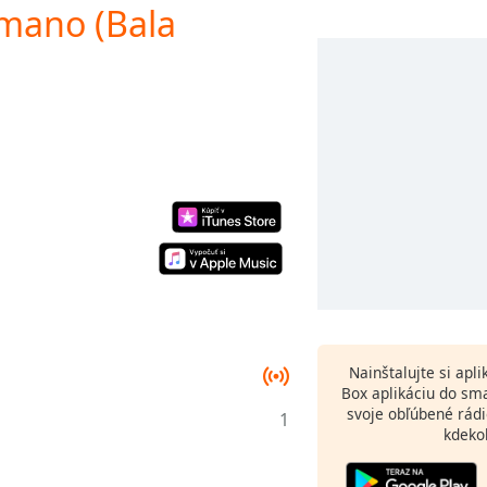
rmano (Bala
Nainštalujte si apl
Box aplikáciu do sm
svoje obľúbené rádi
1
kdeko