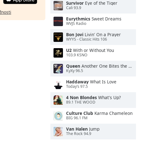
Survivor
Eye of the Tiger
Cali 93.9
žnosti
Eurythmics
Sweet Dreams
WVJS Radio
Bon Jovi
Livin' On a Prayer
WYYS - Classic Hits 106
U2
With or Without You
103.9 KSNO
Queen
Another One Bites the Dust
KyXy 96.5
Haddaway
What Is Love
Today’s 97.5
4 Non Blondes
What's Up?
89.1 THE WOOD
Culture Club
Karma Chameleon
BIG 96.1 FM
Van Halen
Jump
The Rock 94.9