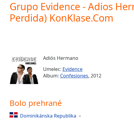
Current
Grupo Evidence - Adios He
Time
0:00
Perdida) KonKlase.Com
/
Duration
-:-
Loaded
:
0.00%
0:00
Stream
Type
LIVE
Adiós Hermano
Seek to
live,
Umelec:
Evidence
currently
Album:
Confesiones
, 2012
behind
live
LIVE
Remaining
Time
-
-:-
Bolo prehrané
1x
Dominikánska Republika
Playback
Rate