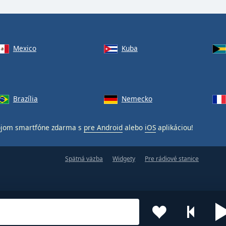
Mexico
Kuba
Brazília
Nemecko
ojom smartfóne zdarma s
pre Android
alebo
iOS
aplikáciou!
Spätná väzba
Widgety
Pre rádiové stanice