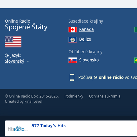
the
window.
Online Rádio
Susediace krajiny
Spojené Štáty
Text
Kanada
Color
Belize
Opacity
Obľúbené krajiny
Jazyk:
Slovensko
Slovenský
Text
Background
Počúvajte
online rádio
vo sv
Color
© Online Radio Box, 2015-2026.
Podmienky
Ochrana súkromia
Opacity
Created by
Final Level
Caption
Area
.977 Today's Hits
Background