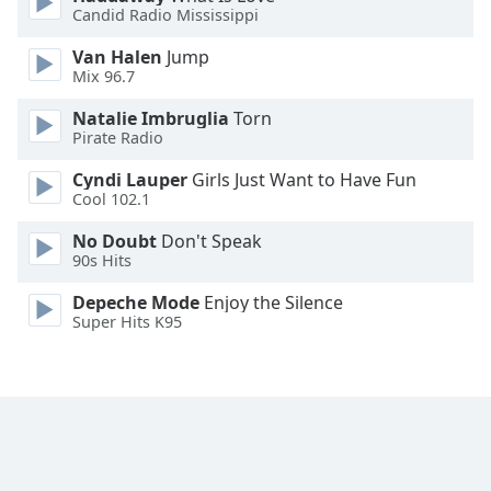
Candid Radio Mississippi
Opacity
Van Halen
Jump
Mix 96.7
Caption
Area
Natalie Imbruglia
Torn
Background
Pirate Radio
Color
Cyndi Lauper
Girls Just Want to Have Fun
Cool 102.1
Opacity
No Doubt
Don't Speak
90s Hits
Font
Depeche Mode
Enjoy the Silence
Size
Super Hits K95
Text
Edge
Style
Font