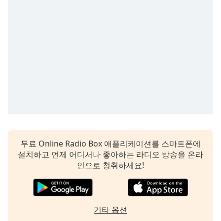
Time
-
-:-
1x
Playback
Rate
Chapters
Chapters
Descriptions
descriptions
off
,
무료 Online Radio Box 애플리케이션를 스마트폰에
selected
설치하고 언제 어디서나 좋아하는 라디오 방송을 온라
인으로 청취하세요!
Subtitles
subtitles
settings
,
기타 옵션
opens