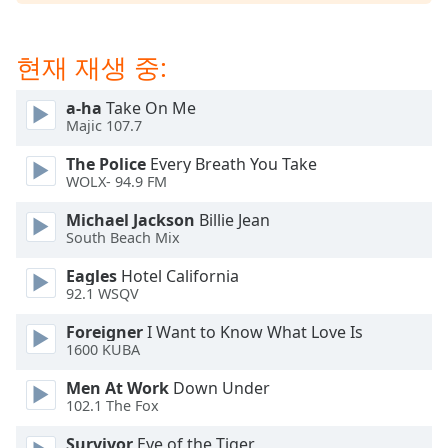
subtitles
settings
dialog
현재 재생 중:
subtitles
off
,
a-ha
Take On Me
selected
Majic 107.7
Audio
The Police
Every Breath You Take
Track
WOLX- 94.9 FM
Picture-
Michael Jackson
Billie Jean
in-
South Beach Mix
Picture
Fullscreen
Eagles
Hotel California
This
92.1 WSQV
is
a
Foreigner
I Want to Know What Love Is
modal
1600 KUBA
window.
Men At Work
Down Under
102.1 The Fox
Beginning
of
Survivor
Eye of the Tiger