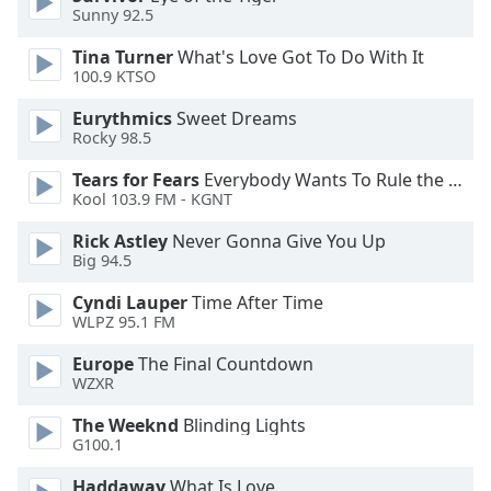
dialog
Sunny 92.5
window.
Tina Turner
What's Love Got To Do With It
Escape
100.9 KTSO
will
cancel
Eurythmics
Sweet Dreams
and
Rocky 98.5
close
Tears for Fears
Everybody Wants To Rule the World
the
Kool 103.9 FM - KGNT
window.
Rick Astley
Never Gonna Give You Up
Text
Big 94.5
Color
Cyndi Lauper
Time After Time
WLPZ 95.1 FM
Opacity
Europe
The Final Countdown
WZXR
Text
The Weeknd
Blinding Lights
Background
G100.1
Color
Haddaway
What Is Love