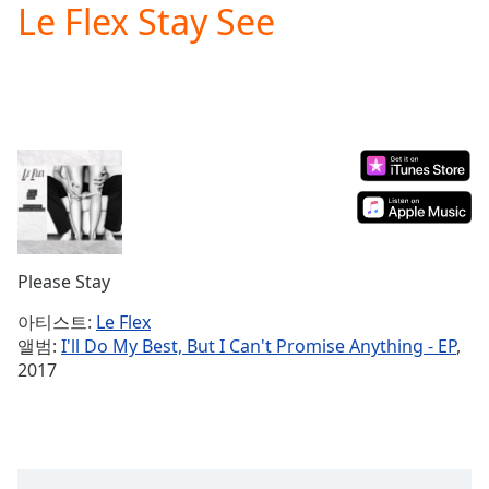
Le Flex Stay See
Play
Video
Play
Skip
Backward
Skip
Forward
Mute
Current
Time
0:00
/
Duration
-:-
Please Stay
Loaded
:
0.00%
아티스트:
Le Flex
Stream
앨범:
I'll Do My Best, But I Can't Promise Anything - EP
,
Type
LIVE
2017
Seek to
live,
currently
behind
live
LIVE
Remaining