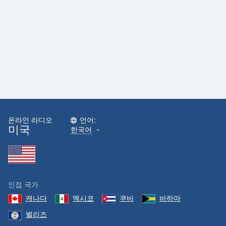
Family
Reset
Done
Close
Modal
Dialog
End
of
dialog
온라인 라디오
언어:
window.
미국
한국어
인접 국가
캐나다
멕시코
쿠바
바하마
벨리즈