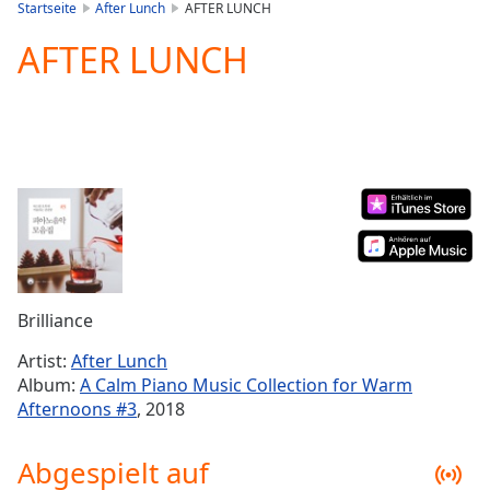
is
Startseite
After Lunch
AFTER LUNCH
loading.
AFTER LUNCH
Play
Video
Play
Skip
Backward
Skip
Forward
Mute
Current
Time
0:00
/
Duration
-:-
Brilliance
Loaded
:
0.00%
Artist:
After Lunch
Stream
Album:
A Calm Piano Music Collection for Warm
Type
LIVE
Afternoons #3
, 2018
Seek to
live,
currently
Abgespielt auf
behind
live
LIVE