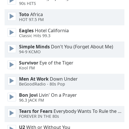
Beginning
90s HITS
of
dialog
Toto
Africa
window.
HOT 97.5 FM
Escape
Eagles
Hotel California
will
Classic Hits 99.3
cancel
and
Simple Minds
Don't You (Forget About Me)
close
94-9 KCMO
the
Survivor
Eye of the Tiger
window.
Kool FM
Text
Men At Work
Down Under
Color
BeGoodRadio - 80s Pop
Bon Jovi
Livin' On a Prayer
Opacity
96.3 JACK FM
Tears for Fears
Everybody Wants To Rule the World
FOREVER IN THE 80s
Text
Background
U2
With or Without You