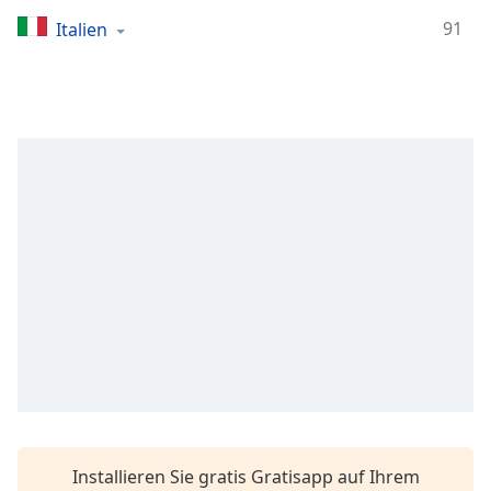
Remaining
91
Italien
Time
-
-:-
1x
Playback
Rate
Chapters
Chapters
Descriptions
descriptions
off
,
selected
Subtitles
subtitles
Installieren Sie gratis Gratisapp auf Ihrem
settings
,