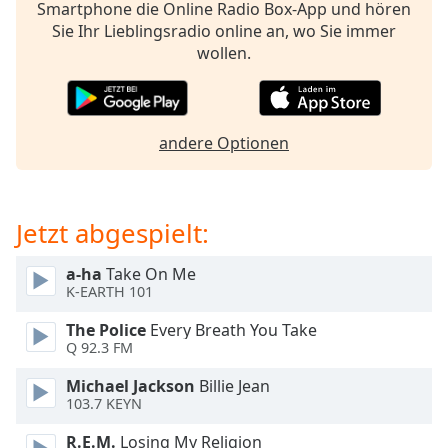
Smartphone die Online Radio Box-App und hören
opens
Sie Ihr Lieblingsradio online an, wo Sie immer
subtitles
wollen.
settings
dialog
subtitles
off
,
andere Optionen
selected
Audio
Track
Jetzt abgespielt:
Picture-
in-
a-ha
Take On Me
Picture
K-EARTH 101
Fullscreen
This
The Police
Every Breath You Take
is
Q 92.3 FM
a
modal
Michael Jackson
Billie Jean
window.
103.7 KEYN
R.E.M.
Losing My Religion