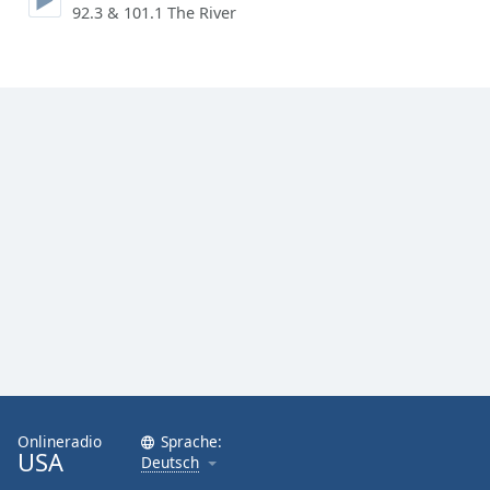
92.3 & 101.1 The River
Font
Family
Reset
Done
Close
Modal
Dialog
End
of
dialog
window.
Onlineradio
Sprache:
USA
Deutsch