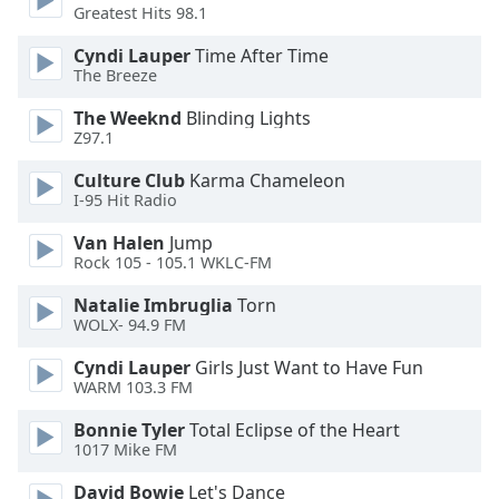
Color
Greatest Hits 98.1
Cyndi Lauper
Time After Time
Opacity
The Breeze
The Weeknd
Blinding Lights
Caption
Z97.1
Area
Background
Culture Club
Karma Chameleon
I-95 Hit Radio
Color
Van Halen
Jump
Rock 105 - 105.1 WKLC-FM
Opacity
Natalie Imbruglia
Torn
WOLX- 94.9 FM
Font
Size
Cyndi Lauper
Girls Just Want to Have Fun
WARM 103.3 FM
Text
Bonnie Tyler
Total Eclipse of the Heart
Edge
1017 Mike FM
Style
David Bowie
Let's Dance