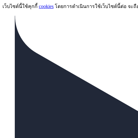
เว็บไซต์นี้ใช้คุกกี้
cookies
โดยการดำเนินการใช้เว็บไซต์นี้ต่อ จะถื
Video
Player
is
loading.
Play
Video
Play
Skip
Backward
Skip
Forward
Mute
Current
Time
0:00