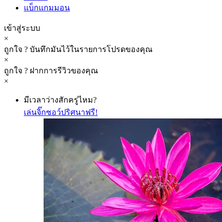
is
แบ็กแกมมอน
a
modal
เข้าสู่ระบบ
window.
×
Beginning
ถูกใจ
?
บันทึกมันไว้ในรายการโปรดของคุณ
of
×
dialog
ถูกใจ
?
ฝากการรีวิวของคุณ
window.
×
Escape
will
มีเวลาว่างสักครู่ไหม?
cancel
and
เล่นจิ๊กซอว์ปริศนาฟรี!
close
the
window.
Text
Color
Opacity
Text Background
Color
Opacity