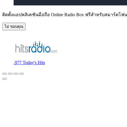
/
Duration
-:-
Loaded
:
ติดตั้งแอปพลิเคชันมือถือ Online Radio Box ฟรีสำหรับสมาร์ตโ
0.00%
0:00
ไม่ ขอบคุณ
Stream
Type
LIVE
Seek to
live,
currently
behind
live
LIVE
Remaining
.977 Today's Hits
Time
-
-:-
1x
Playback
Rate
Chapters
Chapters
Descriptions