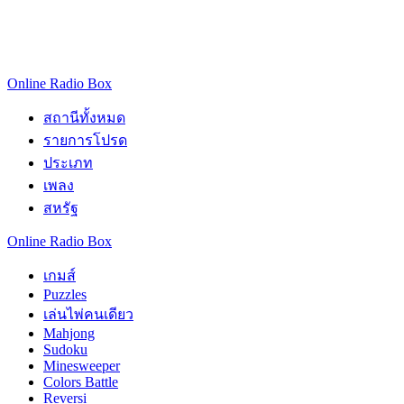
descriptions
off
,
selected
Subtitles
Online Radio Box
subtitles
สถานีทั้งหมด
settings
,
รายการโปรด
opens
subtitles
ประเภท
settings
เพลง
dialog
สหรัฐ
subtitles
off
,
Online Radio Box
selected
Audio
เกมส์
Track
Puzzles
เล่นไพ่คนเดียว
Picture-
Mahjong
in-
Picture
Sudoku
Minesweeper
Fullscreen
Colors Battle
This
Reversi