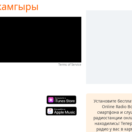
 жамгыры
Terms of Service
Установите беспл
Online Radio B
смартфона и сл
радиостанции онла
находились! Тепе
радио у вас в ка