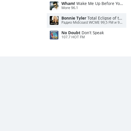
Wham!
Wake Me Up Before You Go-Go
More 96.1
Bonnie Tyler
Total Eclipse of the Heart
Радио Midcoast WCME 99,5 FM и 900 AM
No Doubt
Don't Speak
107.7 HOT FM