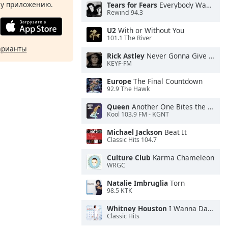
у приложению.
Tears for Fears
Everybody Wants To Rule the World
Rewind 94.3
U2
With or Without You
101.1 The River
арианты
Rick Astley
Never Gonna Give You Up
KEYF-FM
Europe
The Final Countdown
92.9 The Hawk
Queen
Another One Bites the Dust
Kool 103.9 FM - KGNT
Michael Jackson
Beat It
Classic Hits 104.7
Culture Club
Karma Chameleon
WRGC
Natalie Imbruglia
Torn
98.5 KTK
Whitney Houston
I Wanna Dance With Somebody
Classic Hits