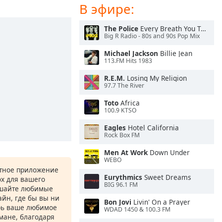
В эфире:
The Police
Every Breath You Take
Big R Radio - 80s and 90s Pop Mix
Michael Jackson
Billie Jean
113.FM Hits 1983
R.E.M.
Losing My Religion
97.7 The River
Toto
Africa
100.9 KTSO
Eagles
Hotel California
Rock Box FM
Men At Work
Down Under
WEBO
атное приложение
Eurythmics
Sweet Dreams
ox для вашего
BIG 96.1 FM
ушайте любимые
йн, где бы вы ни
Bon Jovi
Livin' On a Prayer
рь ваше любимое
WDAD 1450 & 100.3 FM
рмане, благодаря