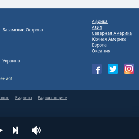
Африка
Азия
Багамские Острова
Северная Америка
Южная Америка
Европа
Океания
Украина
ения!
связь
Виджеты
Радиостанциям