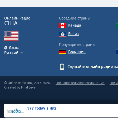
the
window.
Онлайн Радио
Соседние страны
США
Text
Канада
Color
Белиз
Opacity
Популярные страны
Язык:
Германия
Русский
Text
Background
Слушайте
онлайн радио
на
Color
© Online Radio Box, 2015-2026.
Пользовательское соглашение
Поли
Opacity
Created by
Final Level
Caption
Area
.977 Today's Hits
Background