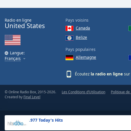
the
window.
Radio en ligne
Pays voisins
United States
Text
Canada
Color
Belize
Opacity
Pays populaires
Langue:
Allemagne
Français
Text
Background
Écoutez
la radio en ligne
sur 
Color
© Online Radio Box, 2015-2026.
Les Conditions d’Utilisation
Politique de 
Opacity
Created by
Final Level
Caption
Area
.977 Today's Hits
Background