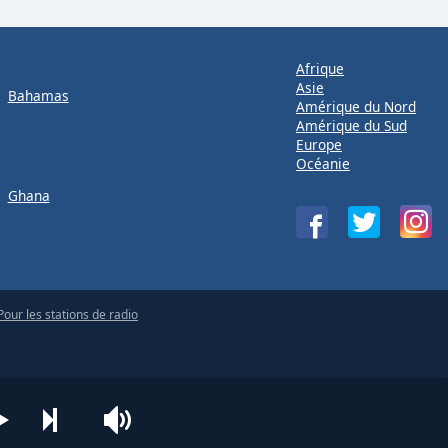
Afrique
Asie
Bahamas
Amérique du Nord
Amérique du Sud
Europe
Océanie
Ghana
Pour les stations de radio