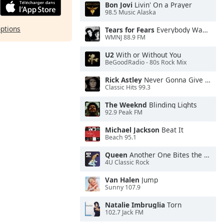
Bon Jovi
Livin' On a Prayer
98.5 Music Alaska
options
Tears for Fears
Everybody Wants To Rule the World
WMNJ 88.9 FM
U2
With or Without You
BeGoodRadio - 80s Rock Mix
Rick Astley
Never Gonna Give You Up
Classic Hits 99.3
The Weeknd
Blinding Lights
92.9 Peak FM
Michael Jackson
Beat It
Beach 95.1
Queen
Another One Bites the Dust
4U Classic Rock
Van Halen
Jump
Sunny 107.9
Natalie Imbruglia
Torn
102.7 Jack FM