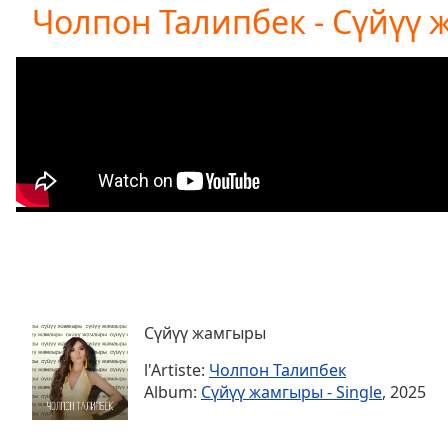
Current
Чолпон Талипбек - Сүйүү
Time
0:00
/
Duration
-:-
Loaded
:
0.00%
0:00
Stream
Type
LIVE
Seek to
live,
currently
behind
live
LIVE
Remaining
Time
-
-:-
Сүйүү жамгыры
l'Artiste:
Чолпон Талипбек
1x
Album:
Сүйүү жамгыры - Single
, 2025
Playback
Rate