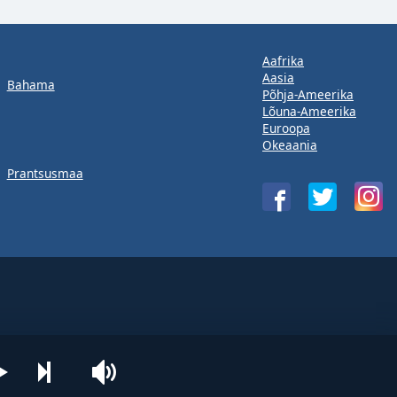
Aafrika
Aasia
Bahama
Põhja-Ameerika
Lõuna-Ameerika
Euroopa
Okeaania
Prantsusmaa