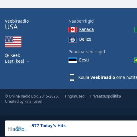
the
window.
Veebiraadio
Naaberriigid
USA
Text
Kanada
Color
Belize
Opacity
Populaarsed riigid
Keel:
Eesti
Eesti keel
Text
Background
Kuula
veebiraadio
oma nutite
Color
© Online Radio Box, 2015-2026.
Tingimused
Privaatsuspoliitika
Opacity
Created by
Final Level
Caption
Area
.977 Today's Hits
Background