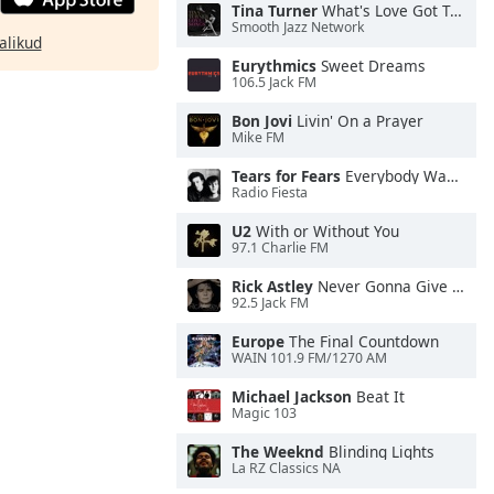
Tina Turner
What's Love Got To Do With It
Smooth Jazz Network
alikud
Eurythmics
Sweet Dreams
106.5 Jack FM
Bon Jovi
Livin' On a Prayer
Mike FM
Tears for Fears
Everybody Wants To Rule the World
Radio Fiesta
U2
With or Without You
97.1 Charlie FM
Rick Astley
Never Gonna Give You Up
92.5 Jack FM
Europe
The Final Countdown
WAIN 101.9 FM/1270 AM
Michael Jackson
Beat It
Magic 103
The Weeknd
Blinding Lights
La RZ Classics NA