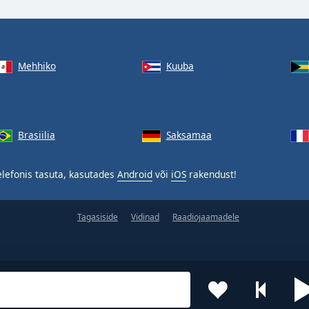
Mehhiko
Kuuba
Brasiilia
Saksamaa
lefonis tasuta, kasutades
Android
või
iOS
rakendust!
Tagasiside
Vidinad
Raadiojaamadele