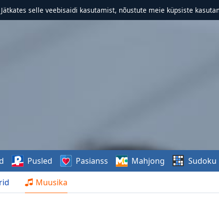
. Jätkates selle veebisaidi kasutamist, nõustute meie küpsiste kasutam
d
Pusled
Pasianss
Mahjong
Sudoku
rid
Muusika