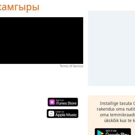
 жамгыры
Terms of Service
Installige tasuta
rakendus oma nutit
oma lemmikraadi
ükskõik kus te ka