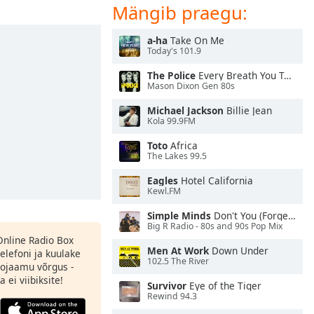
Mängib praegu:
a-ha
Take On Me
Today's 101.9
The Police
Every Breath You Take
Mason Dixon Gen 80s
Michael Jackson
Billie Jean
Kola 99.9FM
Toto
Africa
The Lakes 99.5
Eagles
Hotel California
Kewl.FM
Simple Minds
Don't You (Forget About Me)
Big R Radio - 80s and 90s Pop Mix
 Online Radio Box
Men At Work
Down Under
elefoni ja kuulake
102.5 The River
ojaamu võrgus -
 ei viibiksite!
Survivor
Eye of the Tiger
Rewind 94.3