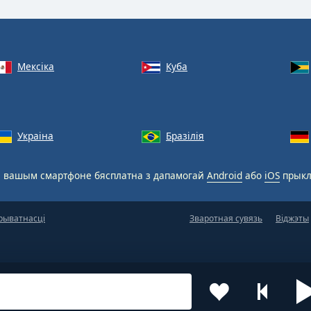
Мексіка
Куба
Украіна
Бразілія
 вашым смартфоне бясплатна з дапамогай
Android
або
iOS
прыкл
рыватнасці
Зваротная сувязь
Віджэты