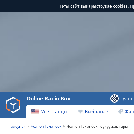
Гэты сайт выкарыстоўвае
cookies
. 
Video
Player
is
loading.
Play
Video
Online Radio Box
Гульн
Play
Skip
Усе станцыі
Выбранае
Жа
Backward
Skip
Forward
Галоўная
Чолпон Талипбек
Чолпон Талипбек - Сүйүү жамгыры
Mute