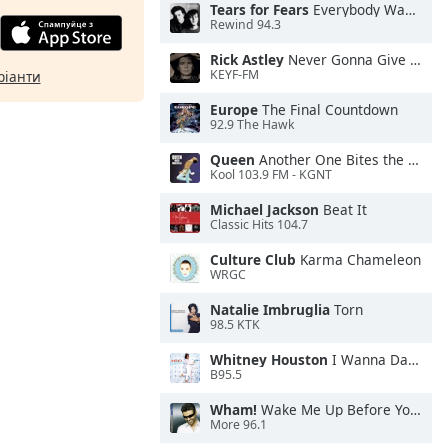
Tears for Fears
Everybody Wants To Rule the World
Rewind 94.3
Rick Astley
Never Gonna Give You Up
KEYF-FM
ріанти
Europe
The Final Countdown
92.9 The Hawk
Queen
Another One Bites the Dust
Kool 103.9 FM - KGNT
Michael Jackson
Beat It
Classic Hits 104.7
Culture Club
Karma Chameleon
WRGC
Natalie Imbruglia
Torn
98.5 KTK
Whitney Houston
I Wanna Dance With Somebody
B95.5
Wham!
Wake Me Up Before You Go-Go
More 96.1