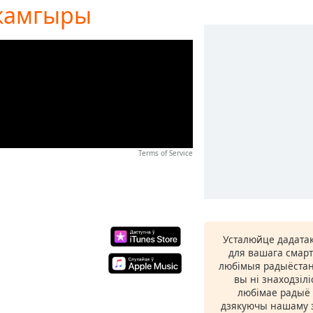
 жамгыры
Terms of Service
Усталюйце дадатак
для вашага смарт
любімыя радыёстан
вы ні знаходзіл
любімае радыё ў
дзякуючы нашаму з