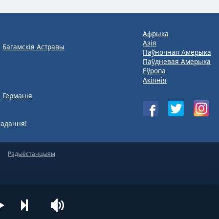
Афрыка
Азія
Багамскія Астравы
Паўночная Амерыка
Паўднёвая Амерыка
Еўропа
Акіянія
Германія
адання!
Радыёстанцыям