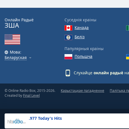
the
window.
Онлайн Радыё
Суседнія краіны
ЗША
Text
Канада
Color
Беліз
Opacity
Папулярныя краіны
Мова:
Польшча
Беларуская
Text
Background
Слухайце
онлайн радыё
на
Color
© Online Radio Box, 2015-2026.
Карыстацкае пагадненне
Палітыка п
Opacity
Created by
Final Level
Caption
Area
.977 Today's Hits
Background