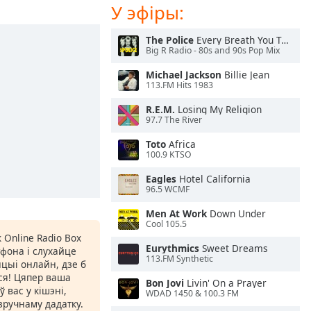
У эфіры:
The Police
Every Breath You Take
Big R Radio - 80s and 90s Pop Mix
Michael Jackson
Billie Jean
113.FM Hits 1983
R.E.M.
Losing My Religion
97.7 The River
Toto
Africa
100.9 KTSO
Eagles
Hotel California
96.5 WCMF
Men At Work
Down Under
Cool 105.5
 Online Radio Box
Eurythmics
Sweet Dreams
фона і слухайце
113.FM Synthetic
цыі онлайн, дзе б
іся! Цяпер ваша
Bon Jovi
Livin' On a Prayer
 вас у кішэні,
WDAD 1450 & 100.3 FM
ручнаму дадатку.