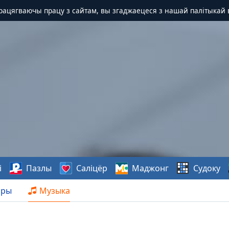
Працягваючы працу з сайтам, вы згаджаецеся з нашай палітыкай 
і
Пазлы
Саліцёр
Маджонг
Судоку
нры
Музыка