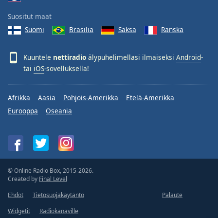
Suositut maat
Suomi
Brasilia
Saksa
Ranska
Kuuntele
nettiradio
älypuhelimellasi ilmaiseksi
Android
-
tai
iOS
-sovelluksella!
Afrikka
Aasia
Pohjois-Amerikka
Etelä-Amerikka
Eurooppa
Oseania
© Online Radio Box, 2015-2026.
Created by
Final Level
Ehdot
Tietosuojakäytäntö
Palaute
Widgetit
Radiokanaville