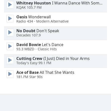
Whitney Houston
I Wanna Dance With Somebody
Opacity
KQAK 105.7 FM
Oasis
Wonderwall
Caption
Radio 434 - Modern Alternative
Area
No Doubt
Don't Speak
Background
Decades 107.9
Color
David Bowie
Let's Dance
93.3 WBZD - Classic Hits
Opacity
Cutting Crew
(I Just) Died in Your Arms
Today's Easy 99.1 FM
Font
Size
Ace of Base
All That She Wants
181.FM Star 90s
Text
Edge
Style
Font