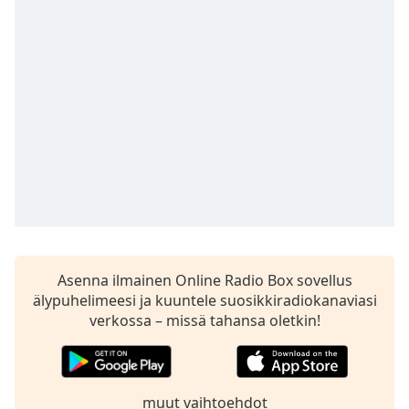
Time
-
-:-
1x
Playback
Rate
Chapters
Chapters
Descriptions
descriptions
off
,
Asenna ilmainen Online Radio Box sovellus
selected
älypuhelimeesi ja kuuntele suosikkiradiokanaviasi
Subtitles
verkossa – missä tahansa oletkin!
subtitles
settings
,
opens
muut vaihtoehdot