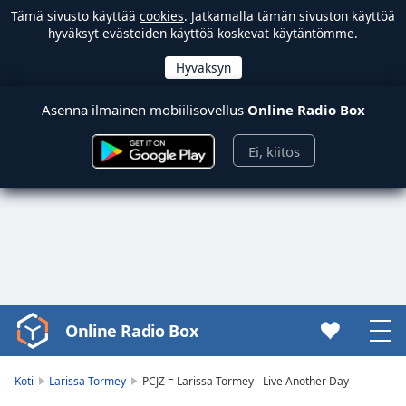
Tämä sivusto käyttää
cookies
. Jatkamalla tämän sivuston käyttöä
hyväksyt evästeiden käyttöä koskevat käytäntömme.
Asenna ilmainen mobiilisovellus
Online Radio Box
Ei, kiitos
Online Radio Box
Video
Player
is
Koti
Larissa Tormey
PCJZ = Larissa Tormey - Live Another Day
loading.