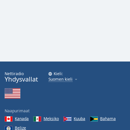
Family
Reset
Done
Close
Modal
Dialog
End
of
dialog
window.
Nettiradio
Kieli:
Yhdysvallat
Suomen kieli
Naapurimaat
Kanada
Meksiko
Kuuba
Bahama
Belize