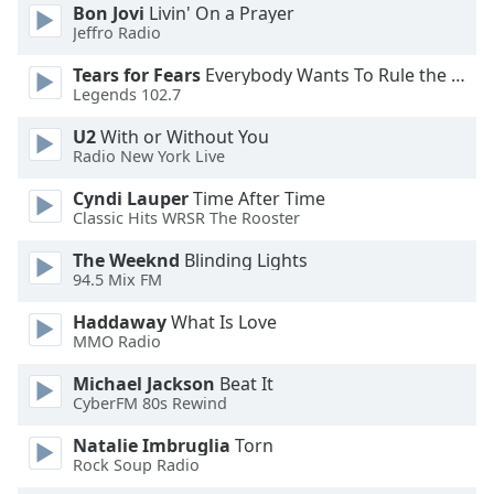
dialog
Bon Jovi
Livin' On a Prayer
Jeffro Radio
window.
Escape
Tears for Fears
Everybody Wants To Rule the World
will
Legends 102.7
cancel
and
U2
With or Without You
close
Radio New York Live
the
Cyndi Lauper
Time After Time
window.
Classic Hits WRSR The Rooster
Text
The Weeknd
Blinding Lights
Color
94.5 Mix FM
Haddaway
What Is Love
MMO Radio
Opacity
Michael Jackson
Beat It
CyberFM 80s Rewind
Text
Background
Natalie Imbruglia
Torn
Color
Rock Soup Radio