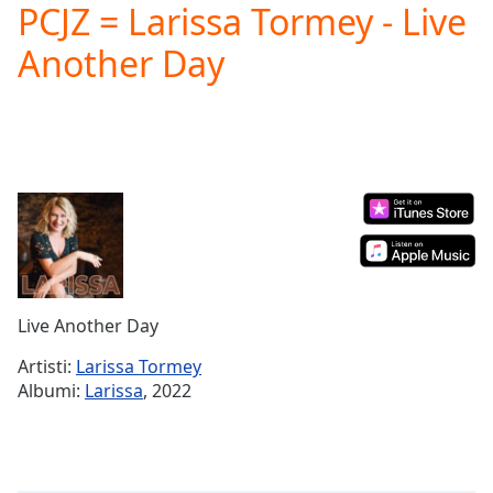
PCJZ = Larissa Tormey - Live
Play
Video
Another Day
Play
Skip
Backward
Skip
Forward
Mute
Current
Time
0:00
/
Duration
-:-
Loaded
:
0.00%
Live Another Day
Stream
Type
LIVE
Artisti:
Larissa Tormey
Seek to
Albumi:
Larissa
, 2022
live,
currently
behind
live
LIVE
Remaining