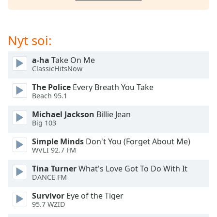
subtitles
settings
dialog
subtitles
Nyt soi:
off
,
selected
a-ha
Take On Me
ClassicHitsNow
Audio
Track
The Police
Every Breath You Take
Beach 95.1
Picture-
in-
Michael Jackson
Billie Jean
Picture
Big 103
Fullscreen
This
Simple Minds
Don't You (Forget About Me)
is
WVLI 92.7 FM
a
modal
Tina Turner
What's Love Got To Do With It
DANCE FM
window.
Survivor
Eye of the Tiger
Beginning
95.7 WZID
of