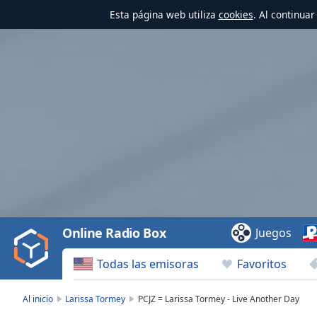
Esta página web utiliza
cookies
. Al continua
Video
Player
is
loading.
Play
Video
Online Radio Box
Juegos
Play
Skip
Todas las emisoras
Favoritos
Backward
Skip
Forward
Al inicio
Larissa Tormey
PCJZ = Larissa Tormey - Live Another Day
Mute