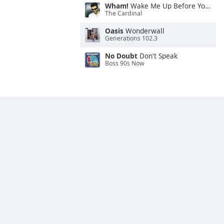
Wham!
Wake Me Up Before You Go-Go
The Cardinal
Oasis
Wonderwall
Generations 102.3
No Doubt
Don't Speak
Boss 90s Now