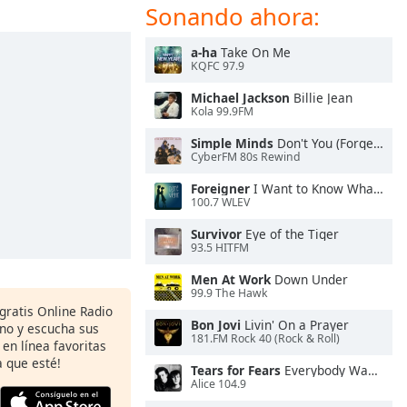
Sonando ahora:
a-ha
Take On Me
KQFC 97.9
Michael Jackson
Billie Jean
Kola 99.9FM
Simple Minds
Don't You (Forget About Me)
CyberFM 80s Rewind
Foreigner
I Want to Know What Love Is
100.7 WLEV
Survivor
Eye of the Tiger
93.5 HITFM
Men At Work
Down Under
99.9 The Hawk
 gratis Online Radio
Bon Jovi
Livin' On a Prayer
ono y escucha sus
181.FM Rock 40 (Rock & Roll)
 en línea favoritas
 que esté!
Tears for Fears
Everybody Wants To Rule the World
Alice 104.9