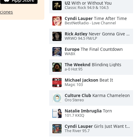
U2
With or Without You
Classic Rock 94.9 & 104.5
pciones
Cyndi Lauper
Time After Time
BestNetRadio - Love Channel
Rick Astley
Never Gonna Give You Up
WRWO 94.5 FM/LP
Europe
The Final Countdown
WABX
The Weeknd
Blinding Lights
a-0 Hot 95
Michael Jackson
Beat It
Magic 103
Culture Club
Karma Chameleon
Oro Stereo
Natalie Imbruglia
Torn
101.7 KKIQ
Cyndi Lauper
Girls Just Want to Have Fun
The River 95.7