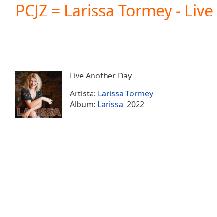
Current
PCJZ = Larissa Tormey - Liv
Time
0:00
/
Duration
-:-
Loaded
:
0.00%
0:00
Live Another Day
Stream
Type
LIVE
Artista:
Larissa Tormey
Seek to
Album:
Larissa
, 2022
live,
currently
behind
live
LIVE
Remaining
Time
-
-:-
1x
Playback
Rate