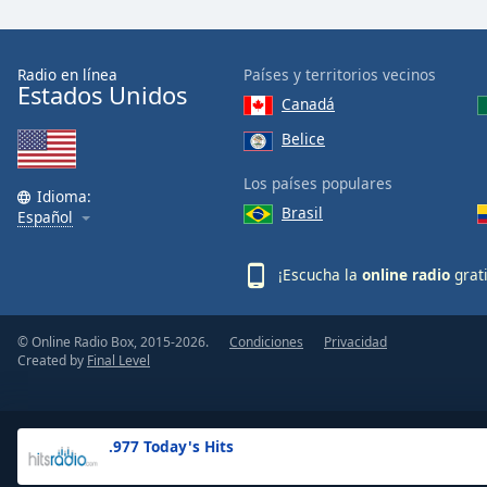
the
window.
Radio en línea
Países y territorios vecinos
Estados Unidos
Text
Canadá
Color
Belice
Opacity
Los países populares
Idioma:
Brasil
Español
Text
Background
¡Escucha la
online radio
grat
Color
© Online Radio Box, 2015-2026.
Condiciones
Privacidad
Opacity
Created by
Final Level
Caption
Area
.977 Today's Hits
Background