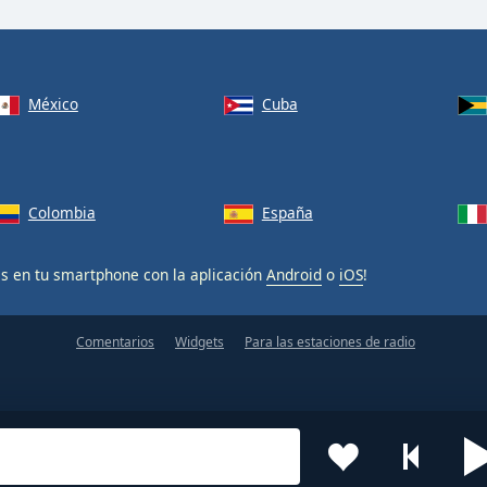
México
Cuba
Colombia
España
is en tu smartphone con la aplicación
Android
o
iOS
!
Comentarios
Widgets
Para las estaciones de radio