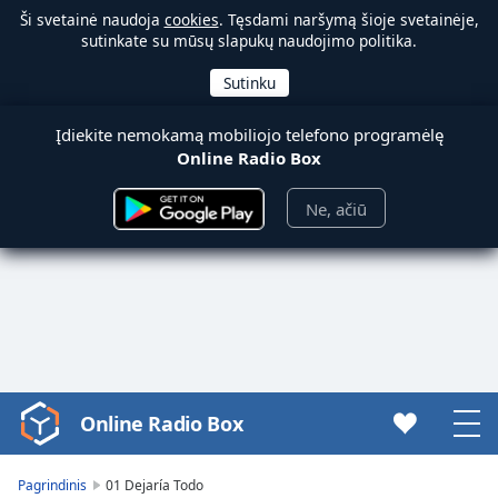
Ši svetainė naudoja
cookies
. Tęsdami naršymą šioje svetainėje,
sutinkate su mūsų slapukų naudojimo politika.
Įdiekite nemokamą mobiliojo telefono programėlę
Online Radio Box
Ne, ačiū
Online Radio Box
Video
Player
is
Pagrindinis
01 Dejaría Todo