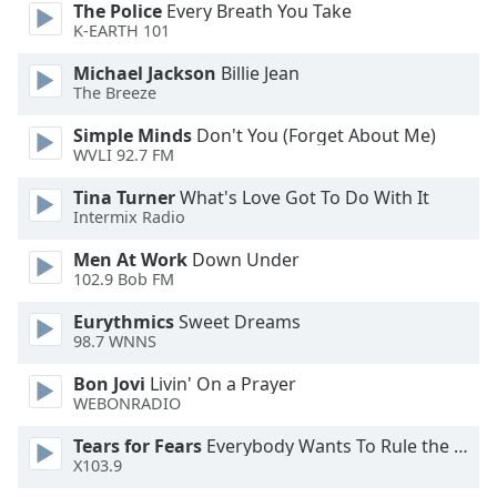
The Police
Every Breath You Take
subtitles
K-EARTH 101
settings
dialog
Michael Jackson
Billie Jean
subtitles
The Breeze
off
,
Simple Minds
Don't You (Forget About Me)
selected
WVLI 92.7 FM
Audio
Tina Turner
What's Love Got To Do With It
Track
Intermix Radio
Picture-
Men At Work
Down Under
in-
102.9 Bob FM
Picture
Fullscreen
Eurythmics
Sweet Dreams
This
98.7 WNNS
is
a
Bon Jovi
Livin' On a Prayer
modal
WEBONRADIO
window.
Tears for Fears
Everybody Wants To Rule the World
X103.9
Beginning