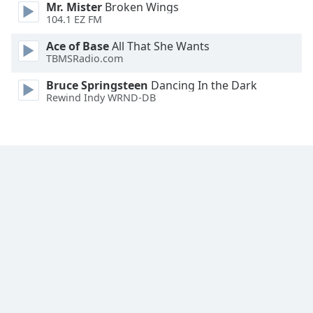
Mr. Mister
Broken Wings
104.1 EZ FM
Opacity
Ace of Base
All That She Wants
TBMSRadio.com
Caption
Area
Bruce Springsteen
Dancing In the Dark
Rewind Indy WRND-DB
Background
Color
Opacity
Font
Size
Text
Edge
Style