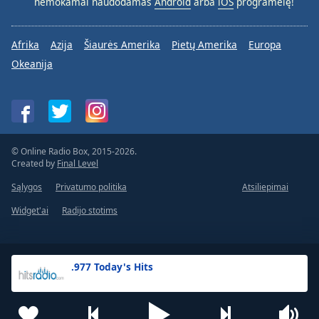
nemokamai naudodamas
Android
arba
iOS
programėlę!
Afrika
Azija
Šiaurės Amerika
Pietų Amerika
Europa
Okeanija
© Online Radio Box, 2015-2026.
Created by
Final Level
Sąlygos
Privatumo politika
Atsiliepimai
Widget'ai
Radijo stotims
.977 Today's Hits