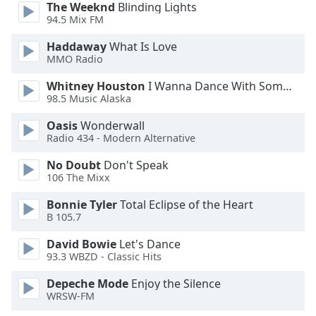
of
The Weeknd
Blinding Lights
dialog
94.5 Mix FM
window.
Haddaway
What Is Love
Escape
MMO Radio
will
cancel
Whitney Houston
I Wanna Dance With Somebody
and
98.5 Music Alaska
close
Oasis
Wonderwall
the
Radio 434 - Modern Alternative
window.
No Doubt
Don't Speak
Text
106 The Mixx
Color
Bonnie Tyler
Total Eclipse of the Heart
B 105.7
Opacity
David Bowie
Let's Dance
93.3 WBZD - Classic Hits
Text
Depeche Mode
Enjoy the Silence
Background
WRSW-FM
Color