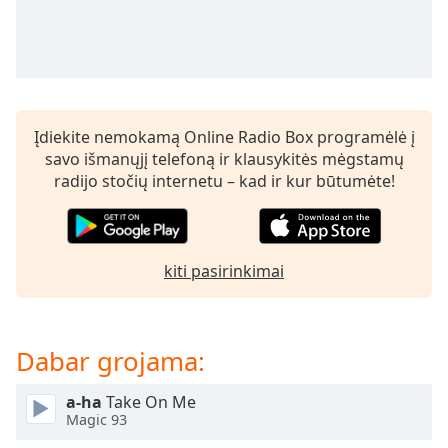
Remaining
Time
-
-:-
1x
Playback
Rate
Įdiekite nemokamą Online Radio Box programėlė į
savo išmanųjį telefoną ir klausykitės mėgstamų
Chapters
radijo stočių internetu – kad ir kur būtumėte!
Chapters
Descriptions
kiti pasirinkimai
descriptions
off
,
selected
Dabar grojama:
Subtitles
subtitles
a-ha
Take On Me
Magic 93
settings
,
opens