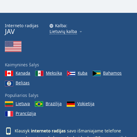
Font
Family
Interneto radijas
Kalba:
JAV
Reset
Lietuvių kalba
Done
Close
Modal
Dialog
End
Kaimyninės šalys
of
dialog
Kanada
Meksika
Kuba
Bahamos
window.
Belizas
Populiarios šalys
Lietuva
Brazilija
Vokietija
Prancūzija
Klausyk
interneto radijas
savo išmaniajame telefone