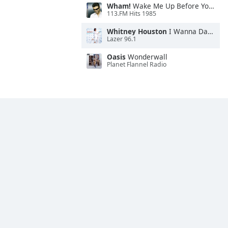
Wham!
Wake Me Up Before You Go-Go
113.FM Hits 1985
Whitney Houston
I Wanna Dance With Somebody
Lazer 96.1
Oasis
Wonderwall
Planet Flannel Radio