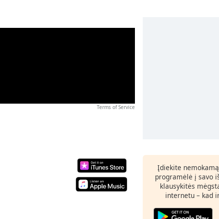
Terms of Service
Įdiekite nemokamą
programėlė į savo i
klausykitės mėgst
internetu – kad 