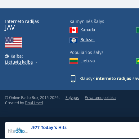
the
window.
Interneto radijas
Kaimyninės šalys
JAV
Text
Kanada
Color
Belizas
Opacity
Populiarios šalys
Kalba:
Lietuva
Lietuvių kalba
Text
Background
Klausyk
interneto radijas
sav
Color
© Online Radio Box, 2015-2026.
Sąlygos
Privatumo politika
Opacity
Created by
Final Level
Caption
Area
.977 Today's Hits
Background