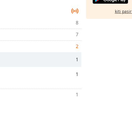
kiti pasi
8
7
2
1
1
1