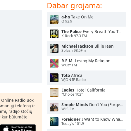
Dabar grojama:
a-ha
Take On Me
Q 92.9
The Police
Every Breath You Take
K-Rock 97.3 FM
Michael Jackson
Billie Jean
Splash 98.5Fm
R.E.M.
Losing My Religion
WXRY FM
Toto
Africa
WJON IP Radio
Eagles
Hotel California
"Choice 102"
 Online Radio Box
Simple Minds
Don't You (Forget About Me)
šmanųjį telefoną ir
WLS-FM
amų radijo stočių
ir kur būtumėte!
Foreigner
I Want to Know What Love Is
Today's 101.9