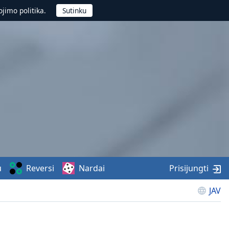
jimo politika.
u
Reversi
Nardai
Prisijungti
JAV