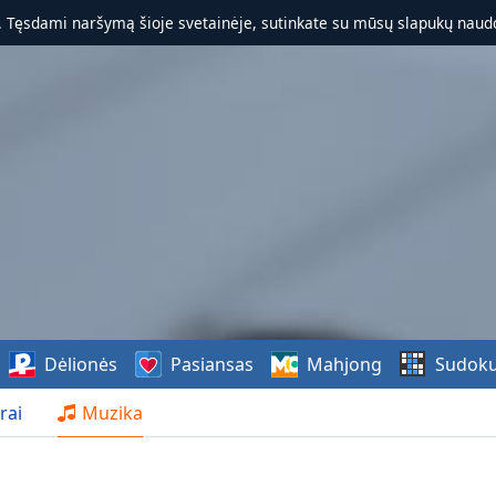
. Tęsdami naršymą šioje svetainėje, sutinkate su mūsų slapukų naudo
Dėlionės
Pasiansas
Mahjong
Sudok
rai
Muzika