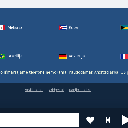
Meksika
Kuba
Brazilija
Vokietija
o išmaniajame telefone nemokamai naudodamas
Android
arba
iOS
p
Atsiliepimai
Widget'ai
Radijo stotims