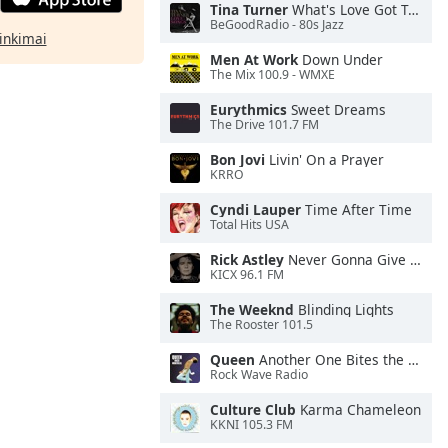
Tina Turner
What's Love Got To Do With It
BeGoodRadio - 80s Jazz
rinkimai
Men At Work
Down Under
The Mix 100.9 - WMXE
Eurythmics
Sweet Dreams
The Drive 101.7 FM
Bon Jovi
Livin' On a Prayer
KRRO
Cyndi Lauper
Time After Time
Total Hits USA
Rick Astley
Never Gonna Give You Up
KICX 96.1 FM
The Weeknd
Blinding Lights
The Rooster 101.5
Queen
Another One Bites the Dust
Rock Wave Radio
Culture Club
Karma Chameleon
KKNI 105.3 FM