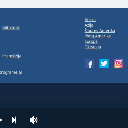
Afrika
Azija
Bahamos
Šiaurės Amerika
Pietų Amerika
Europa
Okeanija
Prancūzija
rogramėlę!