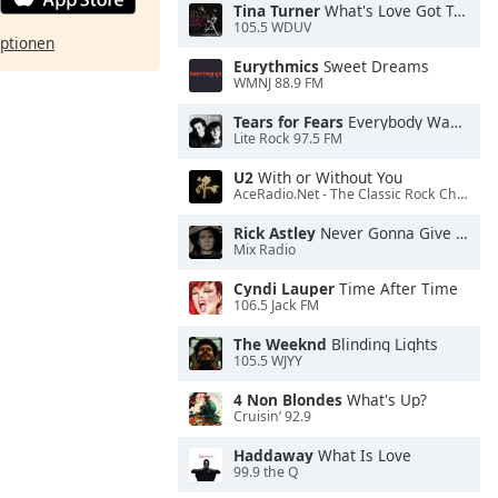
Tina Turner
What's Love Got To Do With It
105.5 WDUV
ptionen
Eurythmics
Sweet Dreams
WMNJ 88.9 FM
Tears for Fears
Everybody Wants To Rule the World
Lite Rock 97.5 FM
U2
With or Without You
AceRadio.Net - The Classic Rock Channel
Rick Astley
Never Gonna Give You Up
Mix Radio
Cyndi Lauper
Time After Time
106.5 Jack FM
The Weeknd
Blinding Lights
105.5 WJYY
4 Non Blondes
What's Up?
Cruisin’ 92.9
Haddaway
What Is Love
99.9 the Q