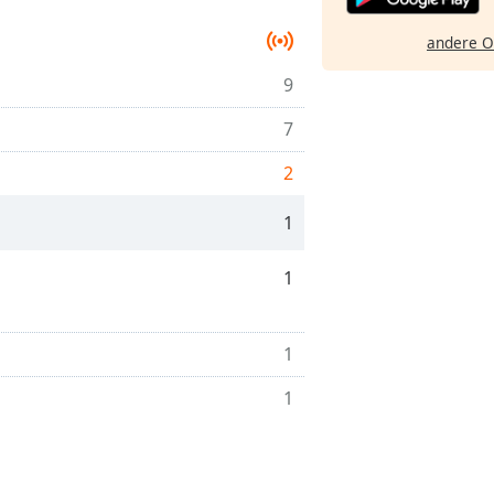
andere O
9
7
2
1
1
1
1