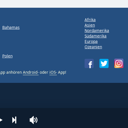
Afrika
Asien
Bahamas
Nordamerika
Südamerika
Europa
Ozeanien
Polen
-App anhören
Android-
oder
iOS-
App!