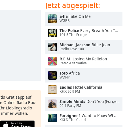
Jetzt abgespielt:
a-ha
Take On Me
WGRR
The Police
Every Breath You Take
101.5 The Fridge
Michael Jackson
Billie Jean
Radio Love 100
R.E.M.
Losing My Religion
Retro Alternative
Toto
Africa
WDNY
Eagles
Hotel California
KFIX 96.9 FM
atis Gratisapp auf
Simple Minds
Don't You (Forget About Me)
e Online Radio Box-
92.1 Party FM
Ihr Lieblingsradio
e immer wollen.
Foreigner
I Want to Know What Love Is
KKLD The Cloud