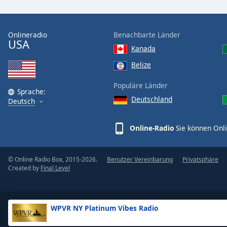
the
window.
Onlineradio
Benachbarte Länder
USA
Text
Kanada
Color
Belize
Opacity
Populäre Länder
Sprache:
Deutschland
Deutsch
Text
Background
Online-Radio
Sie können Onli
Color
© Online Radio Box, 2015-2026.
Benutzer Vereinbarung
Privatsphäre
Opacity
Created by
Final Level
Caption
Area
WPVR NY Platinum Vibes Radio
Background