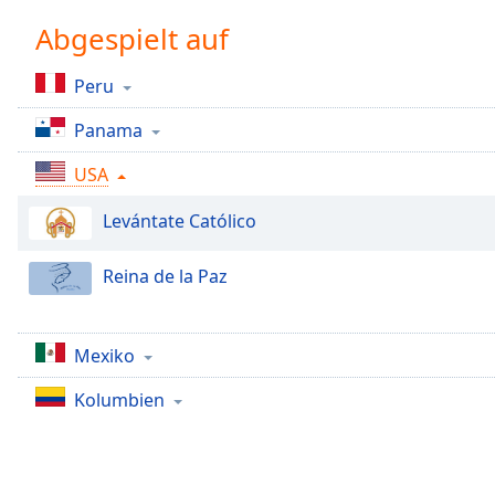
Chapters
Abgespielt auf
Chapters
Peru
Descriptions
Panama
descriptions
off
,
USA
selected
Levántate Católico
Subtitles
subtitles
Reina de la Paz
settings
,
opens
subtitles
Mexiko
settings
dialog
Kolumbien
subtitles
off
,
selected