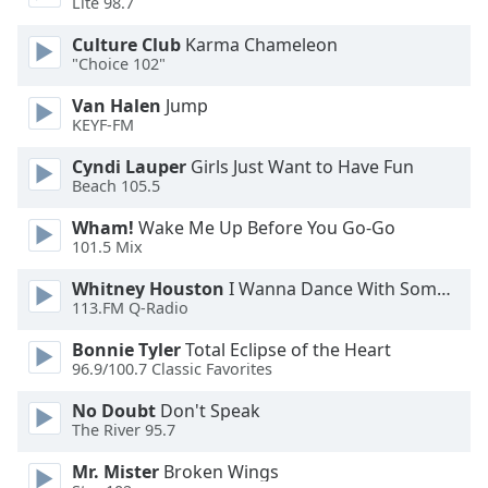
Lite 98.7
Font
Culture Club
Karma Chameleon
Family
"Choice 102"
Van Halen
Jump
KEYF-FM
Reset
Done
Cyndi Lauper
Girls Just Want to Have Fun
Close
Beach 105.5
Modal
Dialog
Wham!
Wake Me Up Before You Go-Go
End
101.5 Mix
of
dialog
Whitney Houston
I Wanna Dance With Somebody
window.
113.FM Q-Radio
Bonnie Tyler
Total Eclipse of the Heart
96.9/100.7 Classic Favorites
No Doubt
Don't Speak
The River 95.7
Mr. Mister
Broken Wings