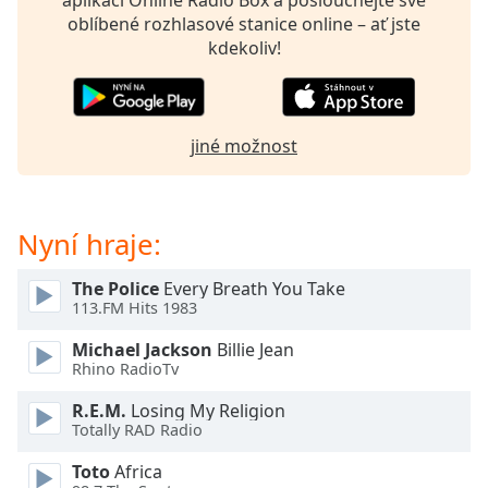
aplikaci Online Radio Box a poslouchejte své
Beginning
oblíbené rozhlasové stanice online – ať jste
of
kdekoliv!
dialog
window.
Escape
will
cancel
jiné možnost
and
close
the
Nyní hraje:
window.
The Police
Every Breath You Take
Text
113.FM Hits 1983
Color
Michael Jackson
Billie Jean
Rhino RadioTv
Opacity
R.E.M.
Losing My Religion
Totally RAD Radio
Text
Background
Toto
Africa