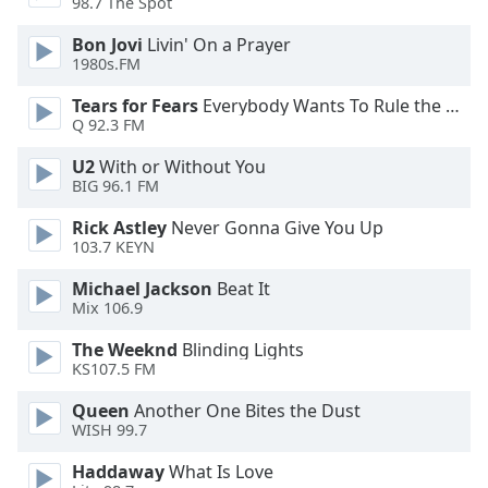
Color
98.7 The Spot
Bon Jovi
Livin' On a Prayer
Opacity
1980s.FM
Tears for Fears
Everybody Wants To Rule the World
Q 92.3 FM
Caption
Area
U2
With or Without You
Background
BIG 96.1 FM
Color
Rick Astley
Never Gonna Give You Up
103.7 KEYN
Opacity
Michael Jackson
Beat It
Mix 106.9
Font
The Weeknd
Blinding Lights
Size
KS107.5 FM
Queen
Another One Bites the Dust
Text
WISH 99.7
Edge
Style
Haddaway
What Is Love