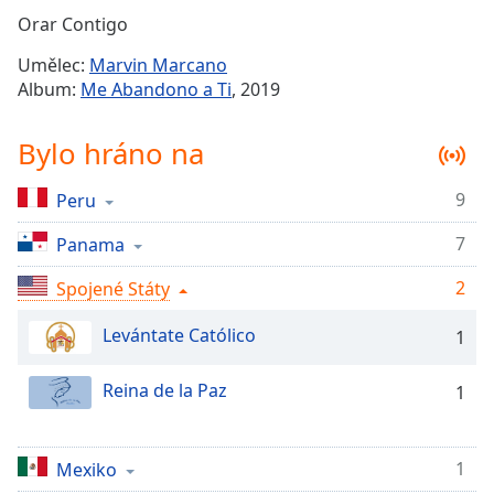
Remaining
Orar Contigo
Time
-
Umělec:
Marvin Marcano
-:-
Album:
Me Abandono a Ti
, 2019
1x
Bylo hráno na
Playback
Rate
9
Peru
Chapters
7
Chapters
Panama
2
Spojené Státy
Descriptions
descriptions
Levántate Católico
1
off
,
selected
Reina de la Paz
1
Subtitles
subtitles
1
Mexiko
settings
,