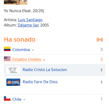
Remaining
Time
-
Yo Nunca (feat. 20/20)
-:-
Artista:
Luis Santiago
1x
Album:
Déjame Ser
, 2005
Playback
Rate
Ha sonado
Chapters
3
Colombia
Chapters
2
Estados Unidos
Descriptions
descriptions
Radio Cristo La Solucion
1
off
,
selected
Radio Faro De Dios
1
Subtitles
subtitles
1
Chile
settings
,