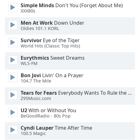
Simple Minds
Don't You (Forget About Me)
XXX80s
Opacity
Men At Work
Down Under
Oldies 101.1 KORL
Caption
Area
Survivor
Eye of the Tiger
Background
World Hits (Classic Top Hits)
Color
Eurythmics
Sweet Dreams
WLS-FM
Opacity
Bon Jovi
Livin' On a Prayer
104.7 The Mile
Font
Tears for Fears
Everybody Wants To Rule the World
Size
Z95Music.com
U2
With or Without You
Text
BeGoodRadio - 80s Pop
Edge
Style
Cyndi Lauper
Time After Time
100.5 Magic