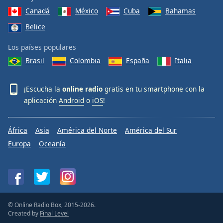
Canadá
México
Cuba
Bahamas
Belice
Los países populares
Brasil
Colombia
España
Italia
¡Escucha la
online radio
gratis en tu smartphone con la
aplicación
Android
o
iOS
!
África
Asia
América del Norte
América del Sur
Europa
Oceanía
© Online Radio Box, 2015-2026.
Created by
Final Level