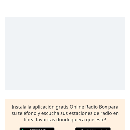
opens
subtitles
settings
dialog
subtitles
off
,
selected
Audio
Track
Picture-
in-
Picture
Fullscreen
This
is
a
modal
Instala la aplicación gratis Online Radio Box para
window.
su teléfono y escucha sus estaciones de radio en
línea favoritas dondequiera que esté!
Beginning