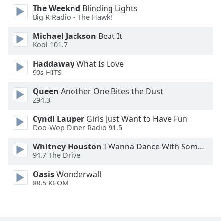
The Weeknd
Blinding Lights
Font
Big R Radio - The Hawk!
Family
Michael Jackson
Beat It
Kool 101.7
Reset
Done
Haddaway
What Is Love
90s HITS
Close
Modal
Dialog
Queen
Another One Bites the Dust
End
Z94.3
of
dialog
Cyndi Lauper
Girls Just Want to Have Fun
Doo-Wop Diner Radio 91.5
window.
Whitney Houston
I Wanna Dance With Somebody
94.7 The Drive
Oasis
Wonderwall
88.5 KEOM