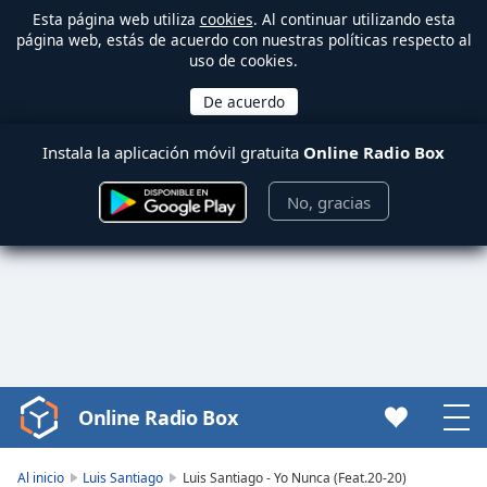
Esta página web utiliza
cookies
. Al continuar utilizando esta
página web, estás de acuerdo con nuestras políticas respecto al
uso de cookies.
Instala la aplicación móvil gratuita
Online Radio Box
No, gracias
Online Radio Box
Video
Player
is
Al inicio
Luis Santiago
Luis Santiago - Yo Nunca (Feat.20-20)