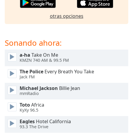
of
dialog
window.
otras opciones
Escape
will
cancel
Sonando ahora:
and
close
the
a-ha
Take On Me
KMZN 740 AM & 99.5 FM
window.
The Police
Every Breath You Take
Text
Jack FM
Color
Michael Jackson
Billie Jean
mmRadio
Opacity
Toto
Africa
KyXy 96.5
Text
Eagles
Hotel California
Background
93.3 The Drive
Color