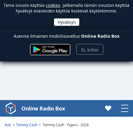
Tämä sivusto käyttää
cookies
. Jatkamalla tämän sivuston käyttöä
hyväksyt evästeiden käyttöä koskevat käytäntömme.
Asenna ilmainen mobiilisovellus
Online Radio Box
Ei, kiitos
Online Radio Box
Video
Player
is
Koti
Tommy Cash
Tommy Cash - Figaro - 2026
loading.