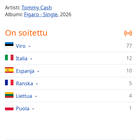
Time
-
Artisti:
Tommy Cash
-:-
Albumi:
Figaro - Single
, 2026
1x
On soitettu
Playback
Rate
77
Viro
Chapters
12
Chapters
Italia
10
Espanja
Descriptions
descriptions
5
Ranska
off
,
4
Liettua
selected
1
Puola
Subtitles
subtitles
settings
,
opens