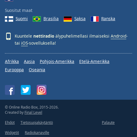
Suositut maat
Suomi
Brasilia
Saksa
Ranska
Kuuntele
nettiradio
älypuhelimellasi ilmaiseksi
Android
-
tai
iOS
-sovelluksella!
Afrikka
Aasia
Pohjois-Amerikka
Etelä-Amerikka
Eurooppa
Oseania
© Online Radio Box, 2015-2026.
Created by
Final Level
Ehdot
Tietosuojakäytäntö
Palaute
Widgetit
Radiokanaville