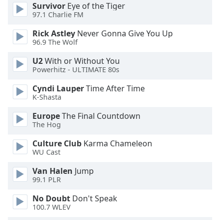
Survivor
Eye of the Tiger
Opacity
97.1 Charlie FM
Rick Astley
Never Gonna Give You Up
Caption
96.9 The Wolf
Area
U2
With or Without You
Background
Powerhitz - ULTIMATE 80s
Color
Cyndi Lauper
Time After Time
K-Shasta
Opacity
Europe
The Final Countdown
The Hog
Font
Size
Culture Club
Karma Chameleon
WU Cast
Text
Van Halen
Jump
Edge
99.1 PLR
Style
No Doubt
Don't Speak
100.7 WLEV
Font