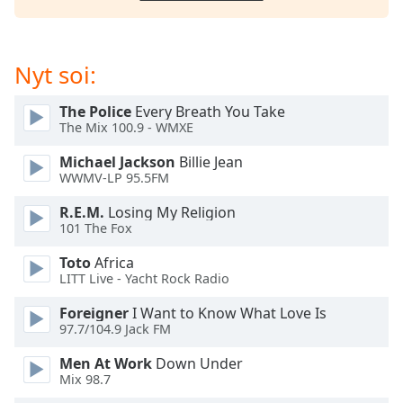
dialog
window.
Escape
Nyt soi:
will
cancel
and
The Police
Every Breath You Take
close
The Mix 100.9 - WMXE
the
Michael Jackson
Billie Jean
window.
WWMV-LP 95.5FM
Text
R.E.M.
Losing My Religion
Color
101 The Fox
Toto
Africa
LITT Live - Yacht Rock Radio
Opacity
Foreigner
I Want to Know What Love Is
97.7/104.9 Jack FM
Text
Background
Men At Work
Down Under
Color
Mix 98.7