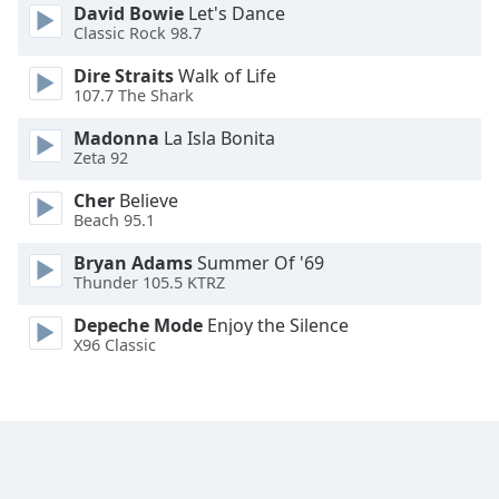
David Bowie
Let's Dance
Family
Classic Rock 98.7
Dire Straits
Walk of Life
Reset
107.7 The Shark
Done
Madonna
La Isla Bonita
Close
Zeta 92
Modal
Dialog
End
Cher
Believe
Beach 95.1
of
dialog
Bryan Adams
Summer Of '69
window.
Thunder 105.5 KTRZ
Depeche Mode
Enjoy the Silence
X96 Classic