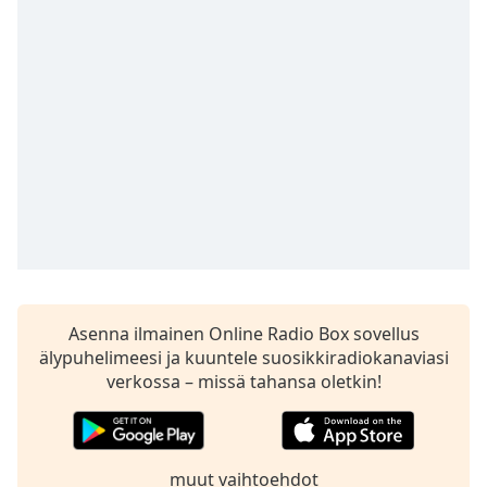
subtitles
settings
dialog
subtitles
off
,
selected
Audio
Track
Picture-
in-
Picture
Fullscreen
This
is
Asenna ilmainen Online Radio Box sovellus
a
älypuhelimeesi ja kuuntele suosikkiradiokanaviasi
modal
verkossa – missä tahansa oletkin!
window.
Beginning
of
muut vaihtoehdot