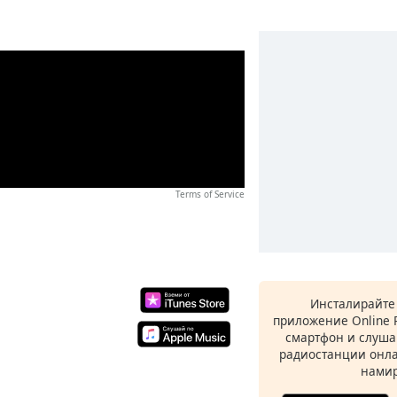
Terms of Service
Инсталирайте
приложение Online 
смартфон и слуша
радиостанции онла
намир