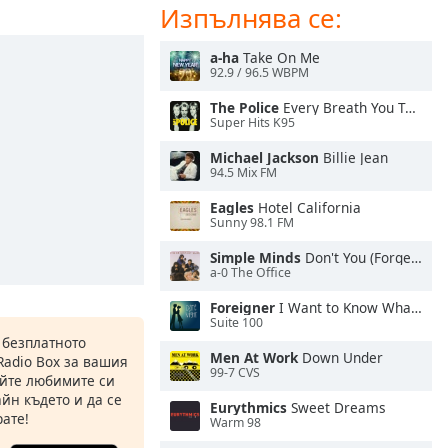
Изпълнява се:
a-ha
Take On Me
92.9 / 96.5 WBPM
The Police
Every Breath You Take
Super Hits K95
Michael Jackson
Billie Jean
94.5 Mix FM
Eagles
Hotel California
Sunny 98.1 FM
Simple Minds
Don't You (Forget About Me)
a-0 The Office
Foreigner
I Want to Know What Love Is
Suite 100
 безплатното
Men At Work
Down Under
Radio Box за вашия
99-7 CVS
йте любимите си
йн където и да се
Eurythmics
Sweet Dreams
ате!
Warm 98