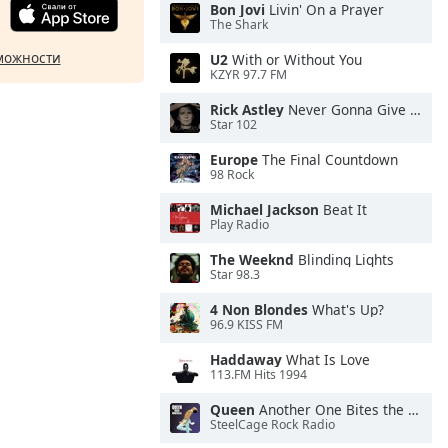
Bon Jovi
Livin' On a Prayer
The Shark
можности
U2
With or Without You
KZYR 97.7 FM
Rick Astley
Never Gonna Give You Up
Star 102
Europe
The Final Countdown
98 Rock
Michael Jackson
Beat It
Play Radio
The Weeknd
Blinding Lights
Star 98.3
4 Non Blondes
What's Up?
96.9 KISS FM
Haddaway
What Is Love
113.FM Hits 1994
Queen
Another One Bites the Dust
SteelCage Rock Radio