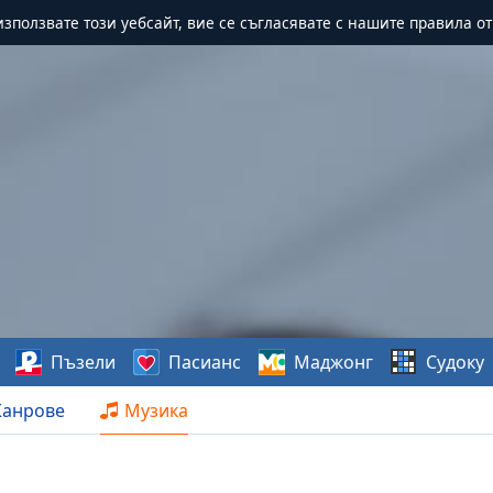
зползвате този уебсайт, вие се съгласявате с нашите правила о
Пъзели
Пасианс
Маджонг
Судоку
анрове
Музика