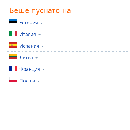
Chapters
Беше пуснато на
Chapters
Естония
Descriptions
Италия
descriptions
off
,
Испания
selected
Литва
Subtitles
Франция
subtitles
settings
,
Полша
opens
subtitles
settings
dialog
subtitles
off
,
selected