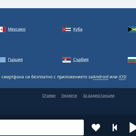
Мексико
Куба
Гърция
Сърбия
 смартфона си безплатно с приложението за
Android
или
iOS
!
Отзиви
Уиджети
За радиостанции