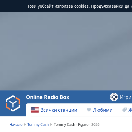
Този уебсайт използва
cookies
. Продължавайки да и
Video
Player
is
loading.
Play
Video
Online Radio Box
Игри
Play
Skip
Всички станции
Любими
Ж
Backward
Skip
Forward
Начало
Tommy Cash
Tommy Cash - Figaro - 2026
Mute