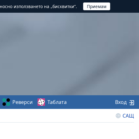
тносно използването на „бисквитки“.
Реверси
Таблата
Вход
САЩ