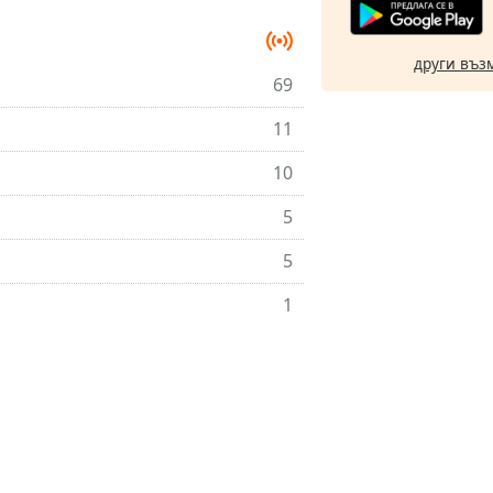
други въз
69
11
10
5
5
1