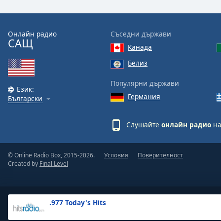
the
window.
Онлайн радио
Съседни държави
САЩ
Text
Канада
Color
Белиз
Opacity
Популярни държави
Език:
Германия
Български
Text
Background
Слушайте
онлайн радио
на
Color
© Online Radio Box, 2015-2026.
Условия
Поверителност
Opacity
Created by
Final Level
Caption
Area
.977 Today's Hits
Background