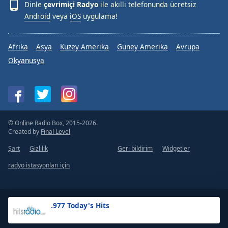
Dinle
çevrimiçi Radyo
ile akıllı telefonunda ücretsiz
Android
veya
iOS
uygulama!
Afrika
Asya
Kuzey Amerika
Güney Amerika
Avrupa
Okyanusya
© Online Radio Box, 2015-2026.
Created by
Final Level
Şart
Gizlilik
Geri bildirim
Widgetler
radyo istasyonları için
.977 Today's Hits