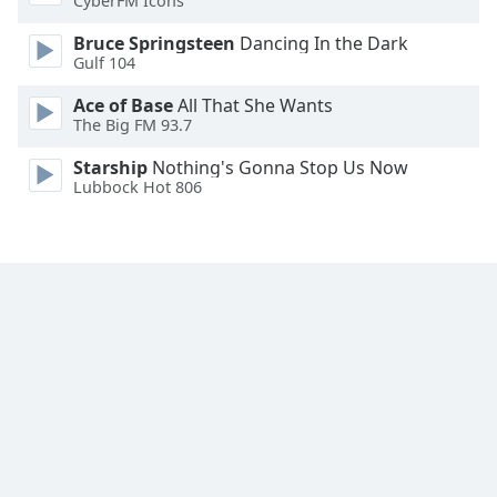
CyberFM Icons
Font
Bruce Springsteen
Dancing In the Dark
Family
Gulf 104
Ace of Base
All That She Wants
Reset
The Big FM 93.7
Done
Close
Starship
Nothing's Gonna Stop Us Now
Modal
Lubbock Hot 806
Dialog
End
of
dialog
window.