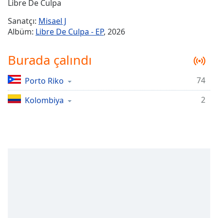
Remaining
Libre De Culpa
Time
-
Sanatçı:
Misael J
-:-
Albüm:
Libre De Culpa - EP
, 2026
1x
Burada çalındı
Playback
Rate
74
Porto Riko
Chapters
2
Chapters
Kolombiya
Descriptions
descriptions
off
,
selected
Subtitles
subtitles
settings
,