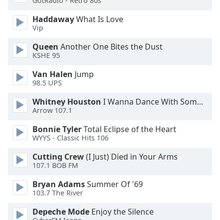
GotRadio - Retro 80s
Haddaway
What Is Love
Opacity
Vip
Queen
Another One Bites the Dust
Caption
KSHE 95
Area
Background
Van Halen
Jump
Color
98.5 UPS
Whitney Houston
I Wanna Dance With Somebody
Opacity
Arrow 107.1
Bonnie Tyler
Total Eclipse of the Heart
WYYS - Classic Hits 106
Font
Size
Cutting Crew
(I Just) Died in Your Arms
107.1 BOB FM
Text
Bryan Adams
Summer Of '69
Edge
103.7 The River
Style
Depeche Mode
Enjoy the Silence