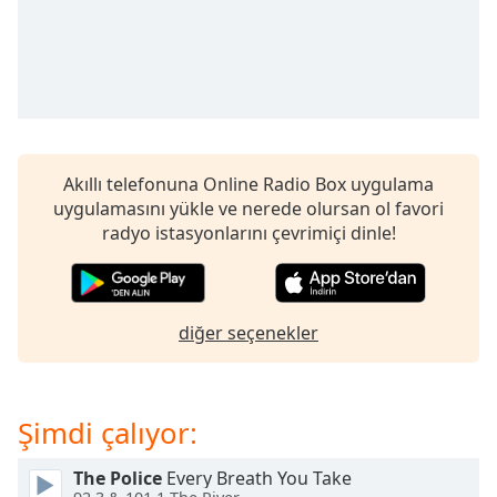
opens
subtitles
settings
dialog
subtitles
off
,
selected
Akıllı telefonuna Online Radio Box uygulama
Audio
uygulamasını yükle ve nerede olursan ol favori
Track
radyo istasyonlarını çevrimiçi dinle!
Picture-
in-
Picture
Fullscreen
This
diğer seçenekler
is
a
modal
Şimdi çalıyor:
window.
The Police
Every Breath You Take
Beginning