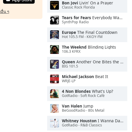
Bon Jovi
Livin' On a Prayer
Classic Rock Florida
อื่น ๆ
Tears for Fears
Everybody Wants To Rule the World
SynthPop Radio
Europe
The Final Countdown
Hot 105.5 FM - KKOY-FM
The Weeknd
Blinding Lights
106.3 KFRX
Queen
Another One Bites the Dust
BIG 101.5
Michael Jackson
Beat It
WRJE-LP
4 Non Blondes
What's Up?
GotRadio - Soft Rock Café
Van Halen
Jump
BeGoodRadio - 80s Metal
Whitney Houston
I Wanna Dance With Somebody
GotRadio - R&B Classics