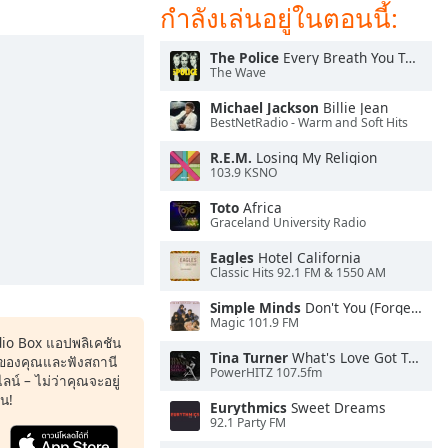
กำลังเล่นอยู่ในตอนนี้:
The Police
Every Breath You Take
The Wave
Michael Jackson
Billie Jean
BestNetRadio - Warm and Soft Hits
R.E.M.
Losing My Religion
103.9 KSNO
Toto
Africa
Graceland University Radio
Eagles
Hotel California
Classic Hits 92.1 FM & 1550 AM
Simple Minds
Don't You (Forget About Me)
Magic 101.9 FM
dio Box แอปพลิเคชัน
Tina Turner
What's Love Got To Do With It
ของคุณและฟังสถานี
PowerHITZ 107.5fm
น์ – ไม่ว่าคุณจะอยู่
หน!
Eurythmics
Sweet Dreams
92.1 Party FM