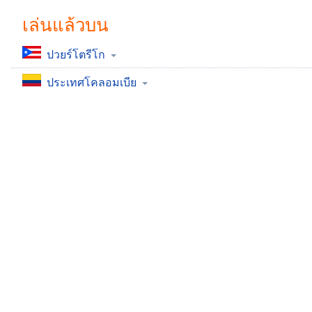
Chapters
เล่นแล้วบน
Chapters
ปวยร์โตรีโก
Descriptions
ประเทศโคลอมเบีย
descriptions
off
,
selected
Subtitles
subtitles
settings
,
opens
subtitles
settings
dialog
subtitles
off
,
selected