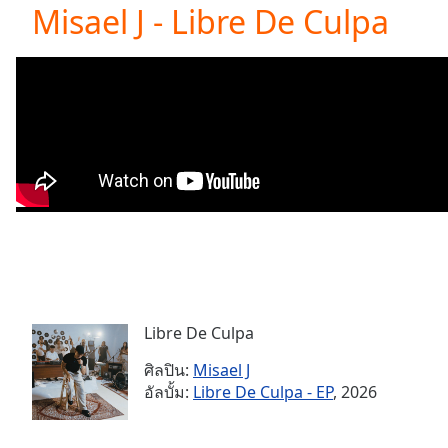
Current
Misael J - Libre De Culpa
Time
0:00
/
Duration
-:-
Loaded
:
0.00%
0:00
Stream
Type
LIVE
Seek to
live,
currently
behind
live
LIVE
Remaining
Time
-
-:-
Libre De Culpa
ศิลปิน:
Misael J
1x
อัลบั้ม:
Libre De Culpa - EP
, 2026
Playback
Rate