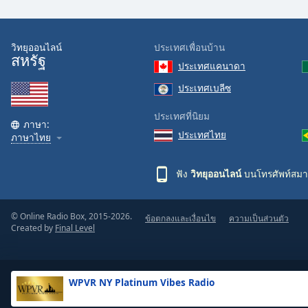
the
window.
วิทยุออนไลน์
ประเทศเพื่อนบ้าน
สหรัฐ
Text
ประเทศแคนาดา
Color
ประเทศเบลีซ
Opacity
ประเทศที่นิยม
ภาษา:
ประเทศไทย
ภาษาไทย
Text
Background
ฟัง
วิทยุออนไลน์
บนโทรศัพท์สมา
Color
© Online Radio Box, 2015-2026.
ข้อตกลงและเงื่อนไข
ความเป็นส่วนตัว
Opacity
Created by
Final Level
Caption
Area
WPVR NY Platinum Vibes Radio
Background