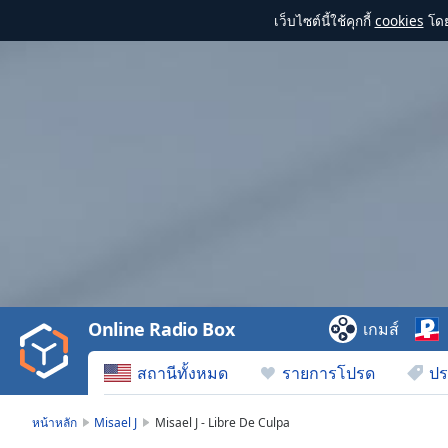
เว็บไซต์นี้ใช้คุกกี้
cookies
โดย
Video
Player
is
loading.
Play
Video
Online Radio Box
เกมส์
Play
Skip
สถานีทั้งหมด
รายการโปรด
ปร
Backward
Skip
Forward
หน้าหลัก
Misael J
Misael J - Libre De Culpa
Mute