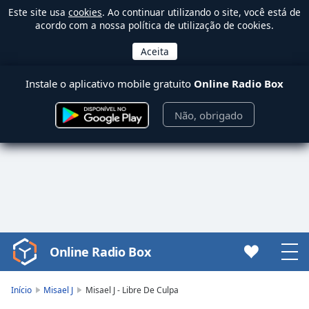
Este site usa
cookies
. Ao continuar utilizando o site, você está de
acordo com a nossa política de utilização de cookies.
Instale o aplicativo mobile gratuito
Online Radio Box
Não, obrigado
Online Radio Box
Video
Player
is
Início
Misael J
Misael J - Libre De Culpa
loading.