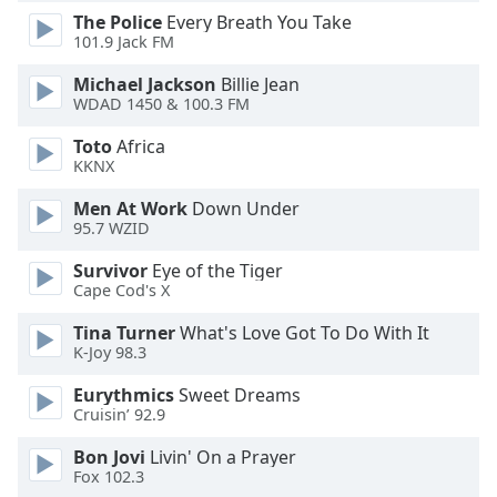
dialog
The Police
Every Breath You Take
window.
101.9 Jack FM
Escape
Michael Jackson
Billie Jean
will
WDAD 1450 & 100.3 FM
cancel
and
Toto
Africa
close
KKNX
the
window.
Men At Work
Down Under
95.7 WZID
Text
Survivor
Eye of the Tiger
Color
Cape Cod's X
Tina Turner
What's Love Got To Do With It
Opacity
K-Joy 98.3
Eurythmics
Sweet Dreams
Text
Cruisin’ 92.9
Background
Bon Jovi
Livin' On a Prayer
Color
Fox 102.3