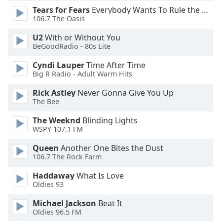
Tears for Fears
Everybody Wants To Rule the World
Opacity
106.7 The Oasis
U2
With or Without You
Caption
BeGoodRadio - 80s Lite
Area
Background
Cyndi Lauper
Time After Time
Color
Big R Radio - Adult Warm Hits
Rick Astley
Never Gonna Give You Up
Opacity
The Bee
The Weeknd
Blinding Lights
WSPY 107.1 FM
Font
Size
Queen
Another One Bites the Dust
106.7 The Rock Farm
Text
Haddaway
What Is Love
Edge
Oldies 93
Style
Michael Jackson
Beat It
Oldies 96.5 FM
Font