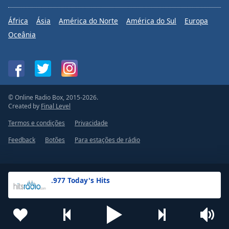
África
Ásia
América do Norte
América do Sul
Europa
Oceânia
© Online Radio Box, 2015-2026.
Created by
Final Level
Termos e condições
Privacidade
Feedback
Botões
Para estações de rádio
.977 Today's Hits