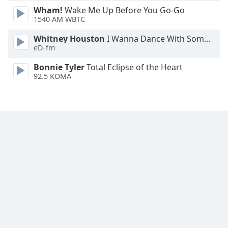
Wham!
Wake Me Up Before You Go-Go
Family
1540 AM WBTC
Whitney Houston
I Wanna Dance With Somebody
Reset
eD-fm
Done
Close
Bonnie Tyler
Total Eclipse of the Heart
Modal
92.5 KOMA
Dialog
End
of
dialog
window.