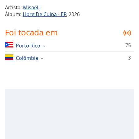
Time
-
Artista:
Misael J
-:-
Álbum:
Libre De Culpa - EP
, 2026
1x
Foi tocada em
Playback
Rate
75
Porto Rico
Chapters
3
Chapters
Colômbia
Descriptions
descriptions
off
,
selected
Subtitles
subtitles
settings
,
opens