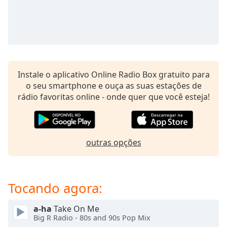
subtitles
settings
dialog
subtitles
off
,
selected
Instale o aplicativo Online Radio Box gratuito para
Audio
o seu smartphone e ouça as suas estações de
Track
rádio favoritas online - onde quer que você esteja!
Picture-
in-
Picture
Fullscreen
This
outras opções
is
a
modal
Tocando agora:
window.
a-ha
Take On Me
Beginning
Big R Radio - 80s and 90s Pop Mix
of