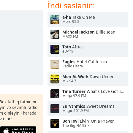
İndi səslənir:
a-ha
Take On Me
More 95.5
Michael Jackson
Billie Jean
MAXX FM
Toto
Africa
eD-fm
Eagles
Hotel California
Radio Fiesta
Men At Work
Down Under
Mix 94.7
Tina Turner
What's Love Got To Do With It
Mega 97.9 FM
Box tətbiq tətbiqini
Eurythmics
Sweet Dreams
in və sevimli radio
Magic 101.9 FM
yn dinləyin - harada
z olun!
Bon Jovi
Livin' On a Prayer
The Big FM 93.7