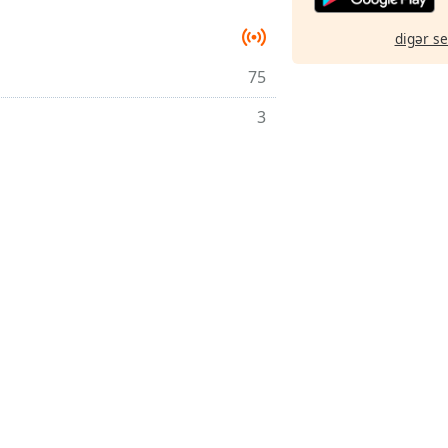
digər s
75
3