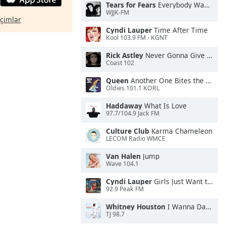
Tears for Fears
Everybody Wants To Rule the World
WJJK-FM
eçimlər
Cyndi Lauper
Time After Time
Kool 103.9 FM - KGNT
Rick Astley
Never Gonna Give You Up
Coast 102
Queen
Another One Bites the Dust
Oldies 101.1 KORL
Haddaway
What Is Love
97.7/104.9 Jack FM
Culture Club
Karma Chameleon
LECOM Radio WMCE
Van Halen
Jump
Wave 104.1
Cyndi Lauper
Girls Just Want to Have Fun
92.9 Peak FM
Whitney Houston
I Wanna Dance With Somebody
TJ 98.7