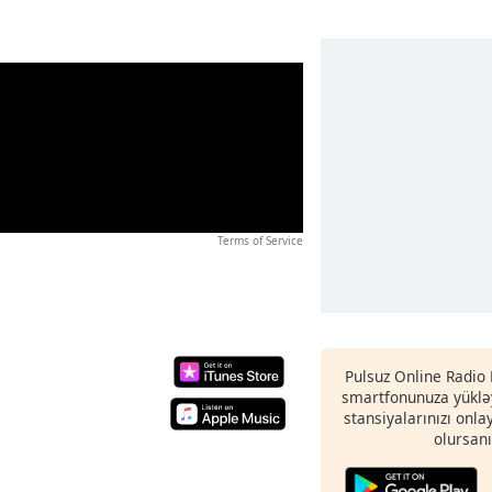
Terms of Service
Pulsuz Online Radio 
smartfonunuza yükləy
stansiyalarınızı onla
olursanı