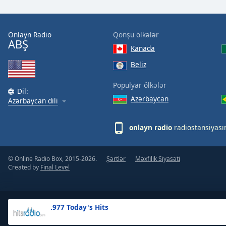
the
window.
Onlayn Radio
Qonşu ölkələr
ABŞ
Text
Kanada
Color
Beliz
Opacity
Populyar ölkələr
Dil:
Azərbaycan
Azərbaycan dili
Text
Background
onlayn radio
radiostansiyası
Color
© Online Radio Box, 2015-2026.
Şərtlər
Məxfilik Siyasəti
Opacity
Created by
Final Level
Caption
Area
.977 Today's Hits
Background