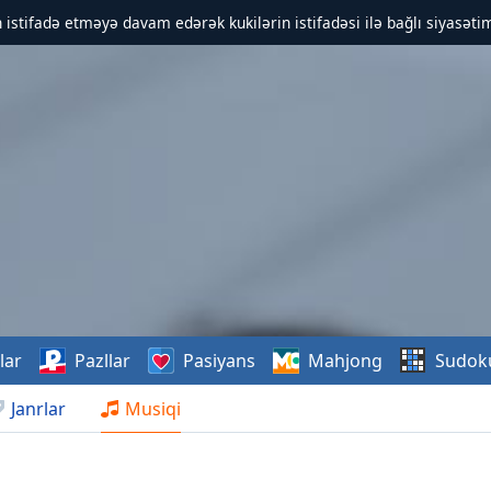
 istifadə etməyə davam edərək kukilərin istifadəsi ilə bağlı siyasətim
lar
Pazllar
Pasiyans
Mahjong
Sudok
Janrlar
Musiqi