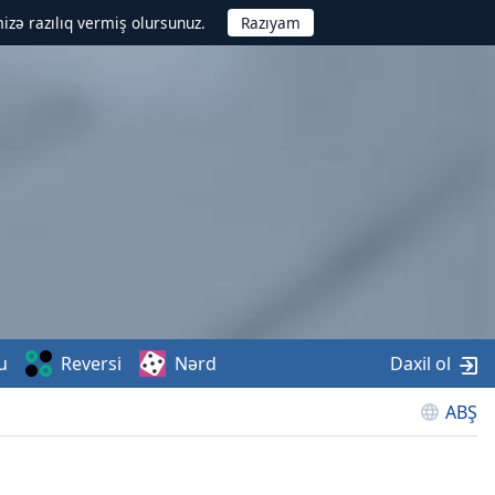
izə razılıq vermiş olursunuz.
u
Reversi
Nərd
Daxil ol
ABŞ