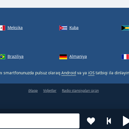
Meksika
Kuba
Braziliya
Almaniya
nı smartfonunuzda pulsuz olaraq
Android
və ya
iOS
tətbiqi ilə dinləyin
Əlaqə
Vidjetlər
Radio stansiyaları üçün