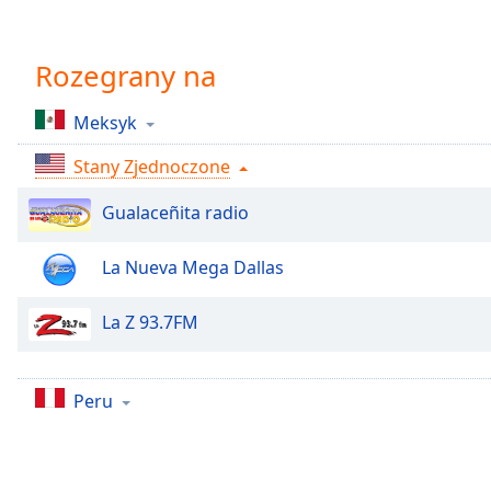
Chapters
Chapters
Rozegrany na
Descriptions
Meksyk
descriptions
off
,
Stany Zjednoczone
selected
Gualaceñita radio
Subtitles
subtitles
La Nueva Mega Dallas
settings
,
opens
La Z 93.7FM
subtitles
settings
dialog
Peru
subtitles
off
,
selected