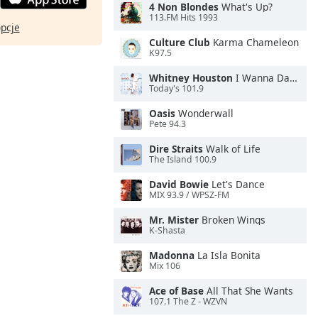
4 Non Blondes
What's Up?
113.FM Hits 1993
opcje
Culture Club
Karma Chameleon
K97.5
Whitney Houston
I Wanna Dance With Somebody
Today's 101.9
Oasis
Wonderwall
Pete 94.3
Dire Straits
Walk of Life
The Island 100.9
David Bowie
Let's Dance
MIX 93.9 / WPSZ-FM
Mr. Mister
Broken Wings
K-Shasta
Madonna
La Isla Bonita
Mix 106
Ace of Base
All That She Wants
107.1 The Z - WZVN