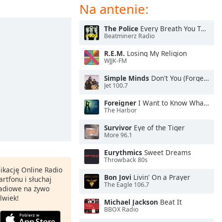
Na antenie:
The Police
Every Breath You Take
Beatminerz Radio
R.E.M.
Losing My Religion
WJJK-FM
Simple Minds
Don't You (Forget About Me)
Jet 100.7
Foreigner
I Want to Know What Love Is
The Harbor
Survivor
Eye of the Tiger
More 96.1
Eurythmics
Sweet Dreams
Throwback 80s
ikację Online Radio
Bon Jovi
Livin' On a Prayer
rtfonu i słuchaj
The Eagle 106.7
 radiowe na żywo
lwiek!
Michael Jackson
Beat It
BBOX Radio