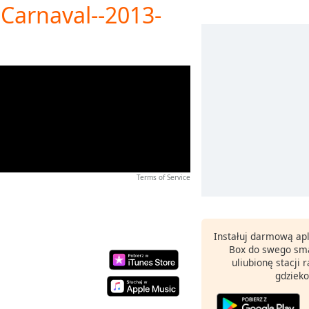
- Carnaval--2013-
Terms of Service
Instałuj darmową apl
Box do swego sma
uliubionę stacji
gdzieko