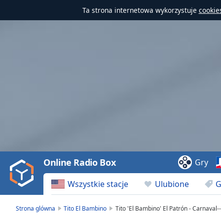
Ta strona internetowa wykorzystuje
cookie
Video
Player
is
loading.
Play
Video
Online Radio Box
Gry
Play
Skip
Wszystkie stacje
Ulubione
G
Backward
Skip
Forward
Strona glówna
Tito El Bambino
Tito 'El Bambino' El Patrón - Carnaval--
Mute