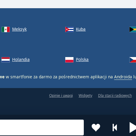
Meksyk
Kuba
Holandia
Polska
owe
w smartfonie za darmo za pośrednictwem aplikacji na
Androida
l
Opinie i uwagi
Widgety
Dla stacji radiowych