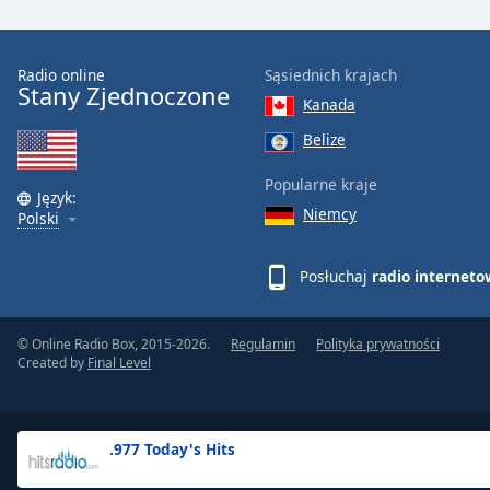
the
window.
Radio online
Sąsiednich krajach
Stany Zjednoczone
Text
Kanada
Color
Belize
Opacity
Popularne kraje
Język:
Niemcy
Polski
Text
Background
Posłuchaj
radio internet
Color
© Online Radio Box, 2015-2026.
Regulamin
Polityka prywatności
Opacity
Created by
Final Level
Caption
Area
.977 Today's Hits
Background