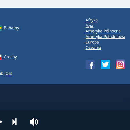
Afryka
Azja
Bahamy
Ameryka Północna
Ameryka Południowa
Europa
Oceania
Czechy
ub
iOS
!