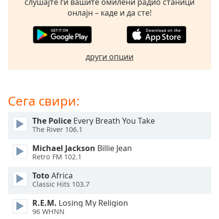
Beginning
слушајте ги вашите омилени радио станици
of
онлајн – каде и да сте!
dialog
window.
Escape
will
други опции
cancel
and
close
Сега свири:
the
window.
The Police
Every Breath You Take
The River 106.1
Text
Color
Michael Jackson
Billie Jean
Retro FM 102.1
Opacity
Toto
Africa
Classic Hits 103.7
Text
R.E.M.
Losing My Religion
Background
96 WHNN