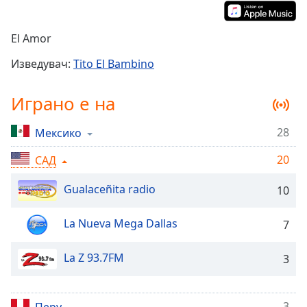
Remaining
Time
-
El Amor
-:-
Изведувач:
Tito El Bambino
1x
Playback
Играно е на
Rate
Chapters
28
Мексико
Chapters
20
САД
Descriptions
Gualaceñita radio
10
descriptions
off
,
La Nueva Mega Dallas
7
selected
La Z 93.7FM
3
Subtitles
subtitles
settings
,
3