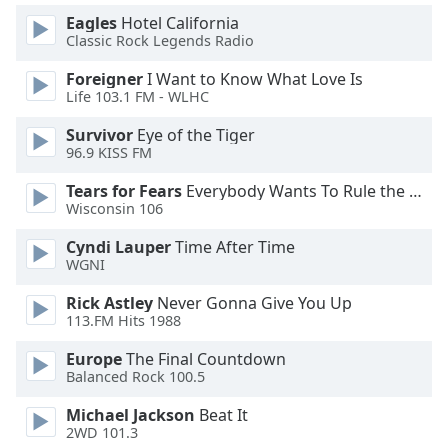
Color
Eagles
Hotel California
Classic Rock Legends Radio
Opacity
Foreigner
I Want to Know What Love Is
Life 103.1 FM - WLHC
Caption
Survivor
Eye of the Tiger
Area
96.9 KISS FM
Background
Color
Tears for Fears
Everybody Wants To Rule the World
Wisconsin 106
Opacity
Cyndi Lauper
Time After Time
WGNI
Font
Rick Astley
Never Gonna Give You Up
Size
113.FM Hits 1988
Europe
The Final Countdown
Balanced Rock 100.5
Text
Edge
Michael Jackson
Beat It
Style
2WD 101.3