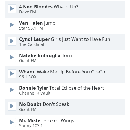
4 Non Blondes
What's Up?
Font
Dave FM
Family
Van Halen
Jump
Star 95.1 FM
Reset
Cyndi Lauper
Girls Just Want to Have Fun
Done
The Cardinal
Close
Modal
Natalie Imbruglia
Torn
Dialog
Giant FM
End
of
Wham!
Wake Me Up Before You Go-Go
dialog
96.1 SOX
window.
Bonnie Tyler
Total Eclipse of the Heart
Channel R Vault
No Doubt
Don't Speak
Giant FM
Mr. Mister
Broken Wings
Sunny 103.1