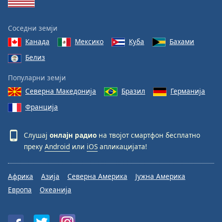
Соседни земји
Канада
Мексико
Куба
Бахами
Белиз
Популарни земји
Северна Македонија
Бразил
Германија
Франција
Слушај
онлајн радио
на твојот смартфон бесплатно
преку
Android
или
iOS
апликацијата!
Африка
Азија
Северна Америка
Јужна Америка
Европа
Океанија