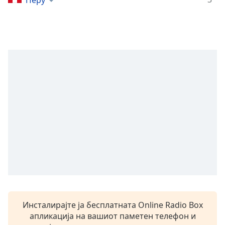
Перу
opens
subtitles
settings
dialog
subtitles
off
,
selected
Audio
Track
Picture-
in-
Picture
Fullscreen
This
is
a
modal
window.
Инсталирајте ја бесплатната Online Radio Box
апликација на вашиот паметен телефон и