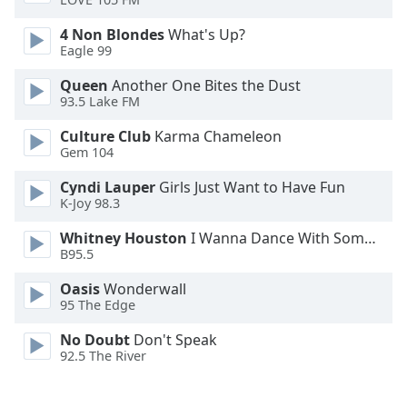
Font
Family
4 Non Blondes
What's Up?
Eagle 99
Queen
Another One Bites the Dust
Reset
93.5 Lake FM
Done
Close
Culture Club
Karma Chameleon
Modal
Gem 104
Dialog
End
Cyndi Lauper
Girls Just Want to Have Fun
of
K-Joy 98.3
dialog
window.
Whitney Houston
I Wanna Dance With Somebody
B95.5
Oasis
Wonderwall
95 The Edge
No Doubt
Don't Speak
92.5 The River