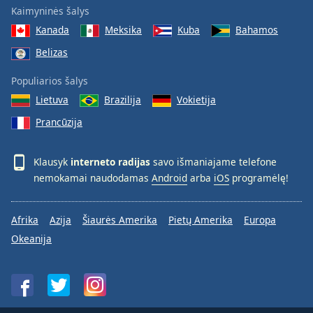
Kaimyninės šalys
Kanada
Meksika
Kuba
Bahamos
Belizas
Populiarios šalys
Lietuva
Brazilija
Vokietija
Prancūzija
Klausyk
interneto radijas
savo išmaniajame telefone
nemokamai naudodamas
Android
arba
iOS
programėlę!
Afrika
Azija
Šiaurės Amerika
Pietų Amerika
Europa
Okeanija