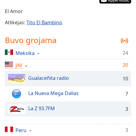
Remaining
Time
-
El Amor
-:-
Atlikėjas:
Tito El Bambino
1x
Playback
Buvo grojama
Rate
Chapters
24
Meksika
Chapters
20
JAV
Descriptions
Gualaceñita radio
10
descriptions
off
,
La Nueva Mega Dallas
7
selected
La Z 93.7FM
3
Subtitles
subtitles
settings
,
3
Peru
opens