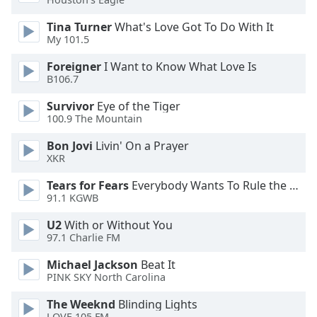
Tina Turner
What's Love Got To Do With It
Opacity
My 101.5
Foreigner
I Want to Know What Love Is
Caption
B106.7
Area
Background
Survivor
Eye of the Tiger
Color
100.9 The Mountain
Bon Jovi
Livin' On a Prayer
Opacity
XKR
Tears for Fears
Everybody Wants To Rule the World
Font
91.1 KGWB
Size
U2
With or Without You
97.1 Charlie FM
Text
Michael Jackson
Beat It
Edge
PINK SKY North Carolina
Style
The Weeknd
Blinding Lights
LOVE 105 FM