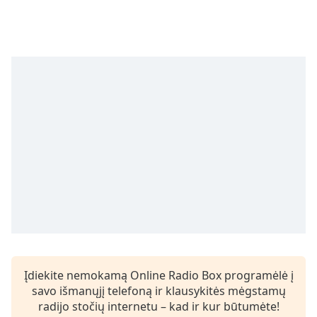
subtitles
settings
dialog
subtitles
off
,
selected
Audio
Track
Picture-
in-
Picture
Fullscreen
This
is
a
modal
window.
Įdiekite nemokamą Online Radio Box programėlė į
savo išmanųjį telefoną ir klausykitės mėgstamų
Beginning
radijo stočių internetu – kad ir kur būtumėte!