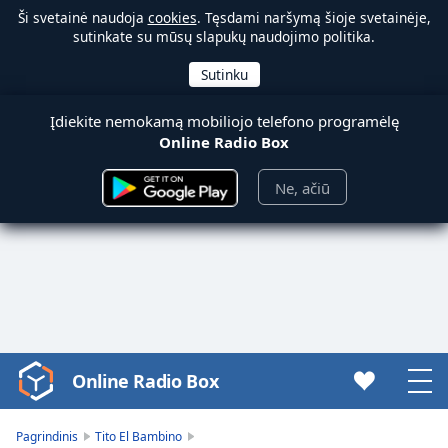
Ši svetainė naudoja
cookies
. Tęsdami naršymą šioje svetainėje,
sutinkate su mūsų slapukų naudojimo politika.
Įdiekite nemokamą mobiliojo telefono programėlę
Online Radio Box
Ne, ačiū
Online Radio Box
Video
Player
is
Pagrindinis
Tito El Bambino