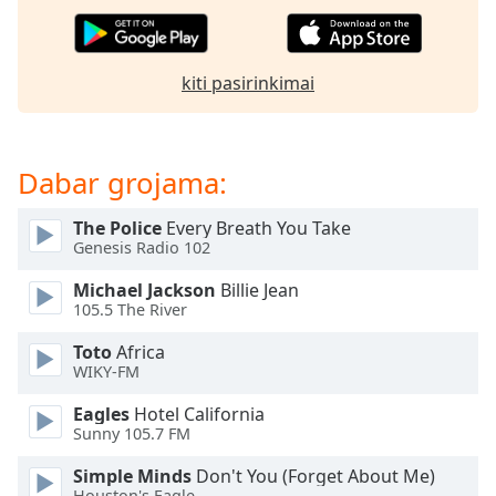
of
dialog
window.
Escape
kiti pasirinkimai
will
cancel
and
Dabar grojama:
close
the
window.
The Police
Every Breath You Take
Genesis Radio 102
Text
Michael Jackson
Billie Jean
Color
105.5 The River
Toto
Africa
Opacity
WIKY-FM
Eagles
Hotel California
Text
Sunny 105.7 FM
Background
Simple Minds
Don't You (Forget About Me)
Color
Houston's Eagle