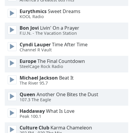
Opacity
Eurythmics
Sweet Dreams
KOOL Radio
Caption
Bon Jovi
Livin' On a Prayer
Area
F.U.N. - The Vacation Station
Background
Color
Cyndi Lauper
Time After Time
Channel R Vault
Europe
The Final Countdown
Opacity
SteelCage Rock Radio
Michael Jackson
Beat It
Font
The River 95.7
Size
Queen
Another One Bites the Dust
107.3 The Eagle
Text
Edge
Haddaway
What Is Love
Style
Peak 100.1
Culture Club
Karma Chameleon
Font
202.FM - 020 The Mix