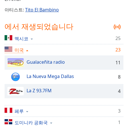
Time
-
-:-
아티스트:
Tito El Bambino
1x
에서 재생되었습니다
Playback
Rate
25
멕시코
Chapters
23
미국
Chapters
Gualaceñita radio
11
Descriptions
descriptions
La Nueva Mega Dallas
8
off
,
selected
La Z 93.7FM
4
Subtitles
subtitles
3
페루
settings
,
1
opens
도미니카 공화국