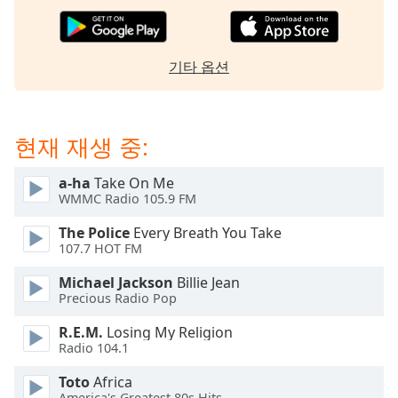
dialog
window.
Escape
기타 옵션
will
cancel
and
close
현재 재생 중:
the
window.
a-ha
Take On Me
WMMC Radio 105.9 FM
Text
Color
The Police
Every Breath You Take
107.7 HOT FM
Opacity
Michael Jackson
Billie Jean
Precious Radio Pop
Text
R.E.M.
Losing My Religion
Background
Radio 104.1
Color
Toto
Africa
America's Greatest 80s Hits