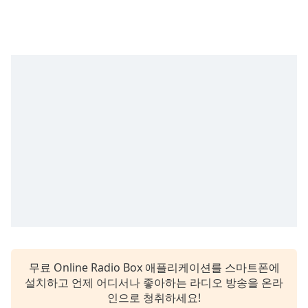
subtitles
settings
dialog
subtitles
off
,
selected
Audio
Track
Picture-
in-
Picture
Fullscreen
This
is
a
modal
window.
무료 Online Radio Box 애플리케이션를 스마트폰에
설치하고 언제 어디서나 좋아하는 라디오 방송을 온라
Beginning
인으로 청취하세요!
of