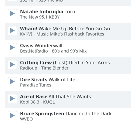
Family
Natalie Imbruglia
Torn
The New 95.1 KBBY
Reset
Wham!
Wake Me Up Before You Go-Go
Done
KVKVI - Music Mike's Flashback Favorites
Close
Modal
Oasis
Wonderwall
Dialog
BestNetRadio - 80's and 90's Mix
End
of
Cutting Crew
(I Just) Died in Your Arms
dialog
Radioup - Time Blender
window.
Dire Straits
Walk of Life
Paradise Tunes
Ace of Base
All That She Wants
Kool 98.3 - KUQL
Bruce Springsteen
Dancing In the Dark
WVBO