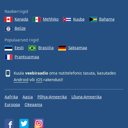
Naaberriigid
Kanada
Mehhiko
Kuuba
Bahama
Belize
Populaarsed riigid
Eesti
Brasiilia
Saksamaa
Prantsusmaa
Kuula
veebiraadio
oma nutitelefonis tasuta, kasutades
Android
või
iOS
rakendust!
Aafrika
Aasia
Põhja-Ameerika
Lõuna-Ameerika
Euroopa
Okeaania