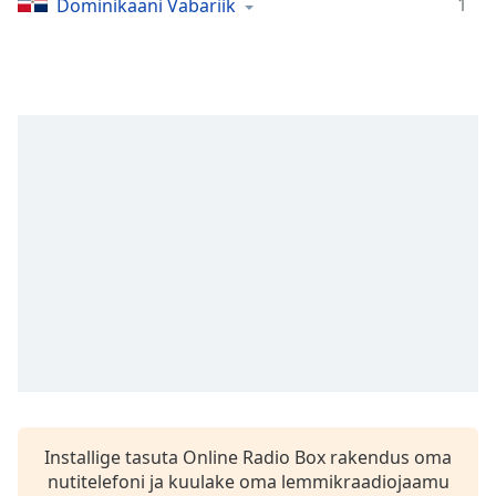
subtitles
1
Dominikaani Vabariik
settings
dialog
subtitles
off
,
selected
Audio
Track
Picture-
in-
Picture
Fullscreen
This
is
a
modal
window.
Installige tasuta Online Radio Box rakendus oma
Beginning
nutitelefoni ja kuulake oma lemmikraadiojaamu
of