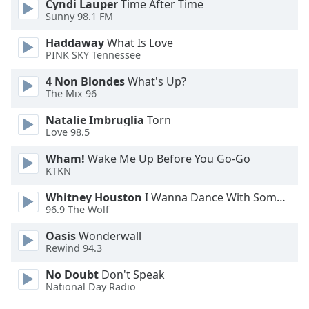
Cyndi Lauper
Time After Time
Family
Sunny 98.1 FM
Haddaway
What Is Love
PINK SKY Tennessee
Reset
Done
4 Non Blondes
What's Up?
Close
The Mix 96
Modal
Dialog
Natalie Imbruglia
Torn
End
Love 98.5
of
dialog
Wham!
Wake Me Up Before You Go-Go
window.
KTKN
Whitney Houston
I Wanna Dance With Somebody
96.9 The Wolf
Oasis
Wonderwall
Rewind 94.3
No Doubt
Don't Speak
National Day Radio