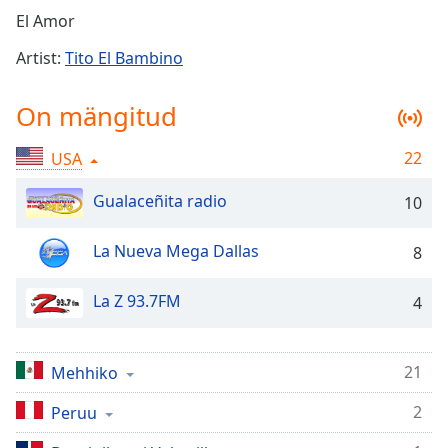
Time
-
El Amor
-:-
Artist:
Tito El Bambino
1x
Playback
On mängitud
Rate
Chapters
22
USA
Chapters
Gualaceñita radio
10
Descriptions
La Nueva Mega Dallas
8
descriptions
off
,
La Z 93.7FM
4
selected
Subtitles
21
Mehhiko
subtitles
settings
,
2
Peruu
opens