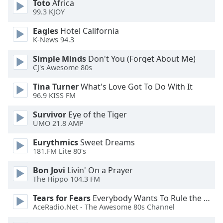
Toto
Africa
Opacity
99.3 KJOY
Eagles
Hotel California
K-News 94.3
Caption
Area
Simple Minds
Don't You (Forget About Me)
Background
CJ's Awesome 80s
Color
Tina Turner
What's Love Got To Do With It
96.9 KISS FM
Opacity
Survivor
Eye of the Tiger
UMO 21.8 AMP
Font
Eurythmics
Sweet Dreams
Size
181.FM Lite 80's
Bon Jovi
Livin' On a Prayer
Text
The Hippo 104.3 FM
Edge
Style
Tears for Fears
Everybody Wants To Rule the World
AceRadio.Net - The Awesome 80s Channel
Font