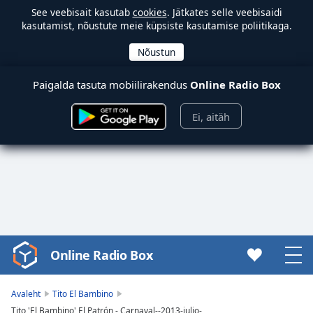
See veebisait kasutab
cookies
. Jätkates selle veebisaidi
kasutamist, nõustute meie küpsiste kasutamise poliitikaga.
Paigalda tasuta mobiilirakendus
Online Radio Box
Ei, aitäh
Online Radio Box
Video
Player
is
Avaleht
Tito El Bambino
loading.
Tito 'El Bambino' El Patrón - Carnaval--2013-julio-