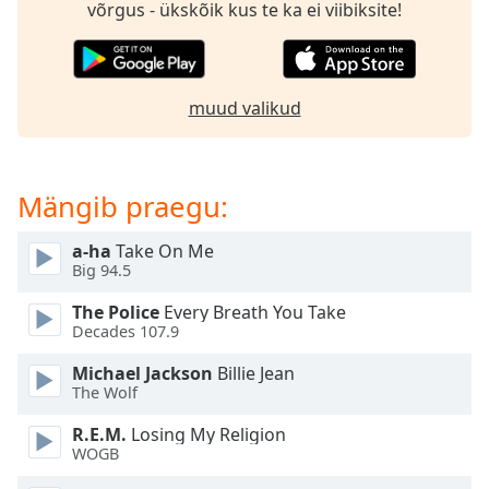
võrgus - ükskõik kus te ka ei viibiksite!
dialog
window.
Escape
will
cancel
muud valikud
and
close
the
Mängib praegu:
window.
a-ha
Take On Me
Text
Big 94.5
Color
The Police
Every Breath You Take
Decades 107.9
Opacity
Michael Jackson
Billie Jean
The Wolf
Text
Background
R.E.M.
Losing My Religion
Color
WOGB