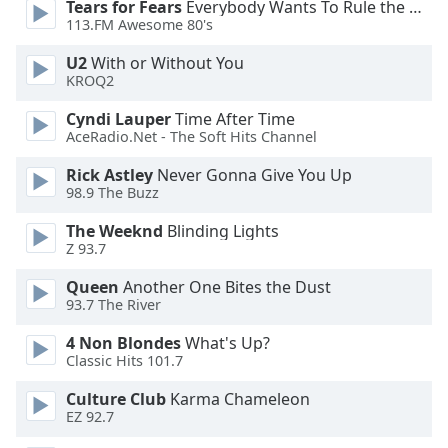
Tears for Fears
Everybody Wants To Rule the World
113.FM Awesome 80's
Font
Family
U2
With or Without You
KROQ2
Reset
Cyndi Lauper
Time After Time
AceRadio.Net - The Soft Hits Channel
Done
Close
Rick Astley
Never Gonna Give You Up
Modal
98.9 The Buzz
Dialog
End
The Weeknd
Blinding Lights
of
Z 93.7
dialog
window.
Queen
Another One Bites the Dust
93.7 The River
4 Non Blondes
What's Up?
Classic Hits 101.7
Culture Club
Karma Chameleon
EZ 92.7