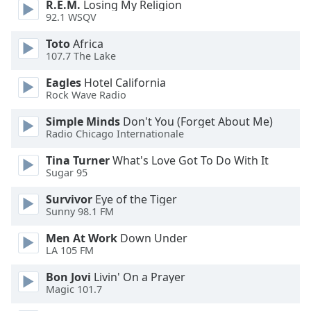
Color
R.E.M.
Losing My Religion
92.1 WSQV
Opacity
Toto
Africa
107.7 The Lake
Caption
Eagles
Hotel California
Rock Wave Radio
Area
Background
Simple Minds
Don't You (Forget About Me)
Color
Radio Chicago Internationale
Tina Turner
What's Love Got To Do With It
Opacity
Sugar 95
Survivor
Eye of the Tiger
Font
Sunny 98.1 FM
Size
Men At Work
Down Under
LA 105 FM
Text
Bon Jovi
Livin' On a Prayer
Edge
Magic 101.7
Style