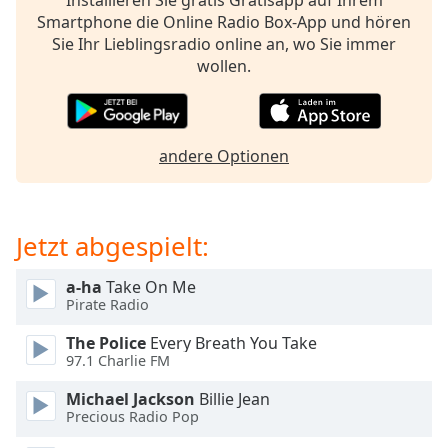
Installieren Sie gratis Gratisapp auf Ihrem
Beginning
Smartphone die Online Radio Box-App und hören
of
Sie Ihr Lieblingsradio online an, wo Sie immer
dialog
wollen.
window.
Escape
will
cancel
and
andere Optionen
close
the
window.
Jetzt abgespielt:
Text
a-ha
Take On Me
Color
Pirate Radio
The Police
Every Breath You Take
Opacity
97.1 Charlie FM
Michael Jackson
Billie Jean
Text
Precious Radio Pop
Background