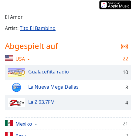
Remaining
Time
-
El Amor
-:-
Artist:
Tito El Bambino
1x
Playback
Abgespielt auf
Rate
Chapters
22
USA
Chapters
Gualaceñita radio
10
Descriptions
La Nueva Mega Dallas
8
descriptions
off
,
La Z 93.7FM
4
selected
Subtitles
21
Mexiko
subtitles
settings
,
2